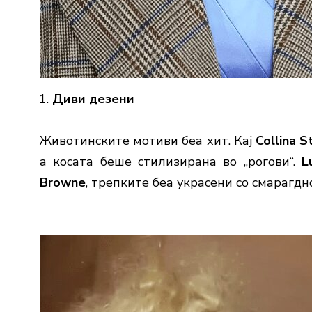
Диви дезени
Животинските мотиви беа хит. Кај
Collina S
а косата беше стилизирана во „рогови“.
L
Browne
, трепките беа украсени со смарагдн