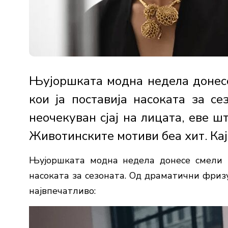
Њујоршката модна недела донесе
кои ја поставија насоката за с
неочекуван сјај на лицата, еве 
Животинските мотиви беа хит. Кај C
Њујоршката модна недела донесе смели и
насоката за сезоната. Од драматични фризу
највпечатливо: