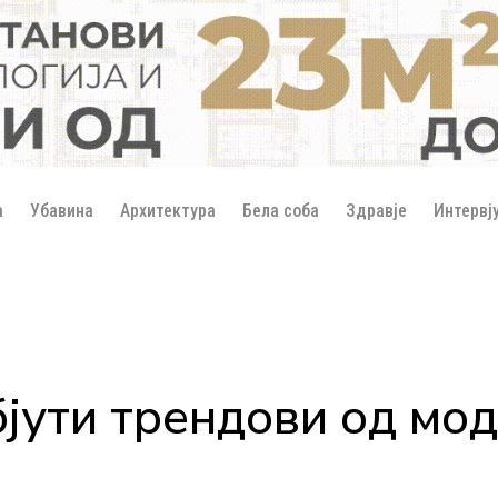
а
Убавина
Архитектура
Бела соба
Здравје
Интервј
бјути трендови од мо