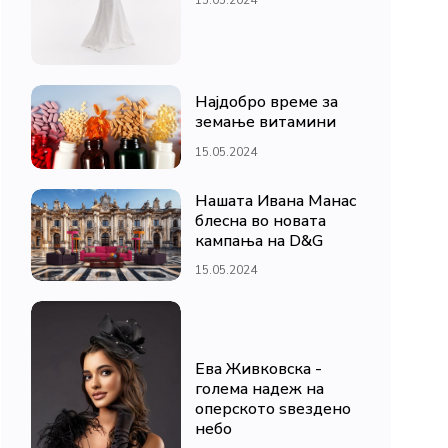
Најдобро време за
земање витамини
15.05.2024
Нашата Ивана Манас
блесна во новата
кампања на D&G
15.05.2024
Ева Живковска -
голема надеж на
оперското ѕвездено
небо