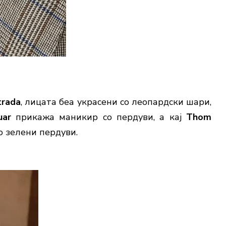
trada
, лицата беа украсени со леопардски шари,
uar
прикажа маникир со пердуви, а кај
Thom
о зелени пердуви.