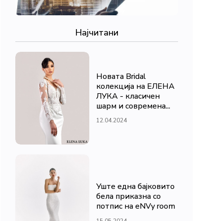
Најчитани
Новата Bridal
колекција на ЕЛЕНА
ЛУКА - класичен
шарм и современа...
12.04.2024
Уште една бајковито
бела приказна со
потпис на eNVy room
15.05.2024