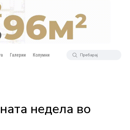
уа
Галерии
Колумни
дната недела во