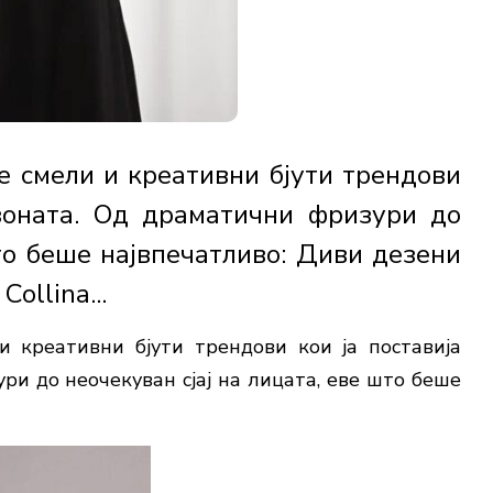
 смели и креативни бјути трендови
езоната. Од драматични фризури до
што беше највпечатливо: Диви дезени
ollina...
 креативни бјути трендови кои ја поставија
ри до неочекуван сјај на лицата, еве што беше