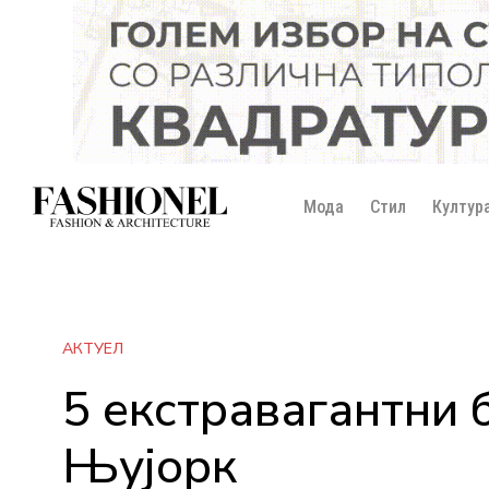
Мода
Стил
Култур
АКТУЕЛ
5 екстравагантни 
Њујорк