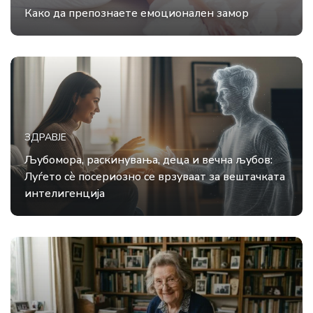
Како да препознаете емоционален замор
ЗДРАВЈЕ
Љубомора, раскинувања, деца и вечна љубов:
Луѓето сè посериозно се врзуваат за вештачката
интелигенција