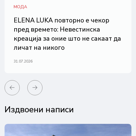
МОДА
УБАВИНА
МОДА
Бисерот како инспирација за
Не знаела колку соби има
ELENA LUKA повторно е чекор
иднината на високата мода:
палатата во која живее: Се појави
пред времето: Невестинска
ELENA LUKA со „LIGHT FUTURE“ ја
интервју со принцезата Грејс Кели
креација за оние што не сакаат да
носи белата couture офанзива на
личат на никого
21.07.2026
дубајската модна сцена
31.07.2026
20.07.2026
Издвоени написи