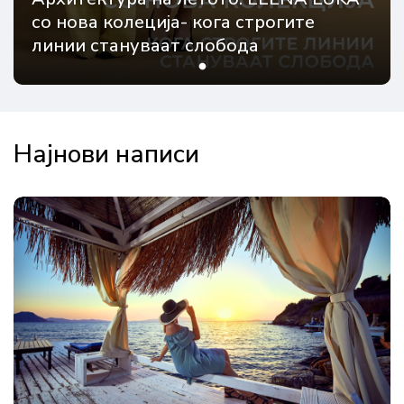
со нова колеција- кога строгите
линии стануваат слобода
Најнови написи