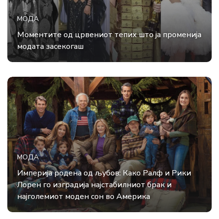
МОДА
Моментите од црвениот тепих што ја променија
модата засекогаш
МОДА
Империја родена од љубов: Како Ралф и Рики
Лорен го изградија најстабилниот брак и
најголемиот моден сон во Америка