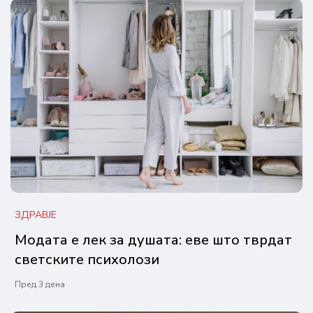
ЗДРАВЈЕ
Модата е лек за душата: еве што тврдат
светските психолози
Пред 3 дена