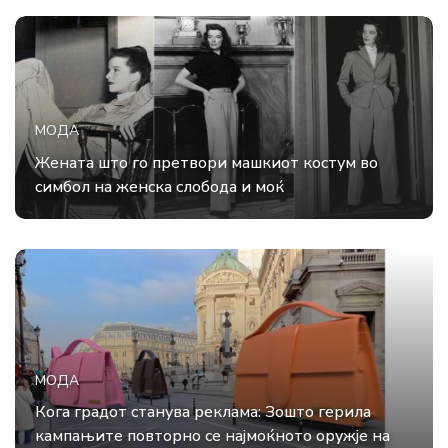
МОДА
Жената што го претвори машкиот костум во
симбол на женска слобода и моќ
МОДА
Кога градот станува реклама: Зошто герила
кампањите повторно се најмоќното оружје на