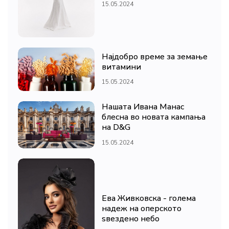
15.05.2024
Најдобро време за земање
витамини
15.05.2024
Нашата Ивана Манас
блесна во новата кампања
на D&G
15.05.2024
Ева Живковска - голема
надеж на оперското
ѕвездено небо