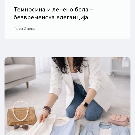
Темносина и ленено бела –
безвременска елеганција
Пред 2 дена