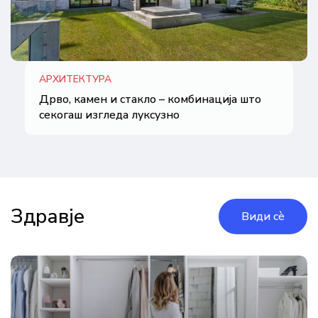
АРХИТЕКТУРА
Дрво, камен и стакло – комбинација што
секогаш изгледа луксузно
Здравје
Види сè