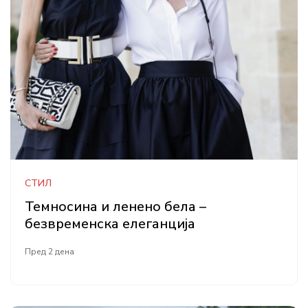
СТИЛ
Темносина и ленено бела –
безвременска елеганција
Пред 2 дена