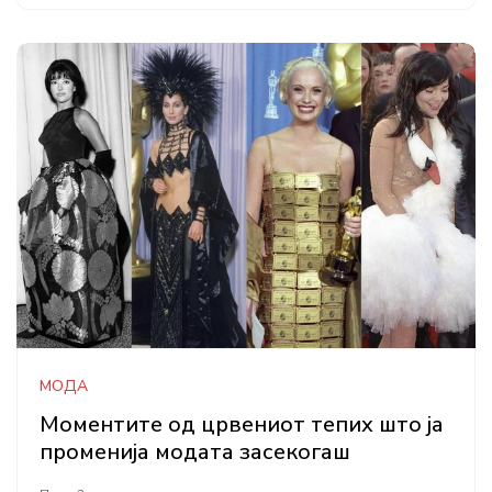
МОДА
Моментите од црвениот тепих што ја
променија модата засекогаш