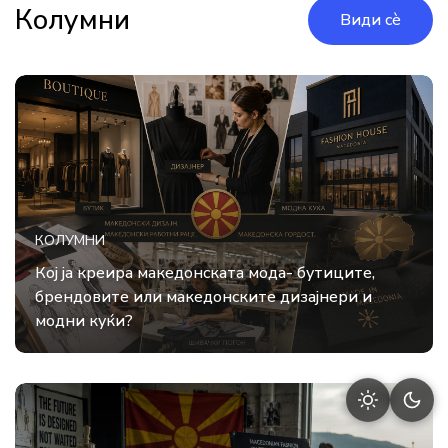
Колумни
Види сè
КОЛУМНИ
Кој ја креира македонската мода- бутиците,
брендовите или македонските дизајнери и
модни куќи?