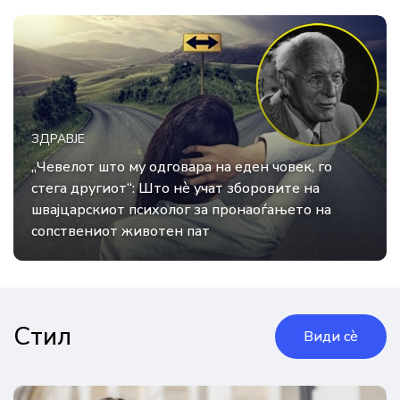
ЗДРАВЈЕ
„Чевелот што му одговара на еден човек, го
стега другиот“: Што нè учат зборовите на
швајцарскиот психолог за пронаоѓањето на
сопствениот животен пат
Стил
Види сè