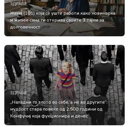
ЗДРАВЈЕ
Жена (101) која сè уште работи како новинарка
и живее сама ги открива своите 3 тајни за
долговечност
ЗДРАВЈЕ
„Нападни го злото во себе, а не во другите“:
мудрост стара повеќе од 2.500 години од
Конфучиј која фукционира и денес