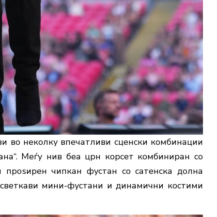
јави во неколку впечатливи сценски комбинации
на“. Меѓу нив беа црн корсет комбиниран со
и проѕирен чипкан фустан со сатенска долна
 светкави мини-фустани и динамични костими