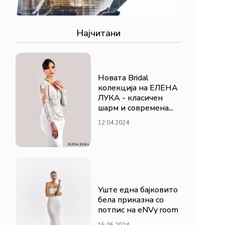
Најчитани
Новата Bridal
колекција на ЕЛЕНА
ЛУКА - класичен
шарм и современа...
12.04.2024
Уште една бајковито
бела приказна со
потпис на eNVy room
15.05.2024