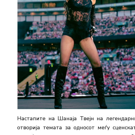
Настапите на Шанаја Твејн на легендарн
отворија темата за односот меѓу сценскат