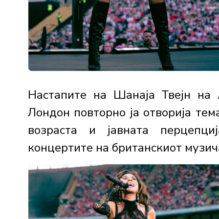
Настапите на Шанаја Твејн на 
Лондон повторно ја отворија тем
возраста и јавната перцепци
концертите на британскиот музичар