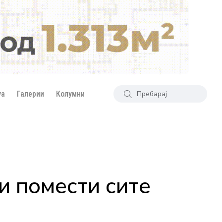
уа
Галерии
Колумни
ги помести сите