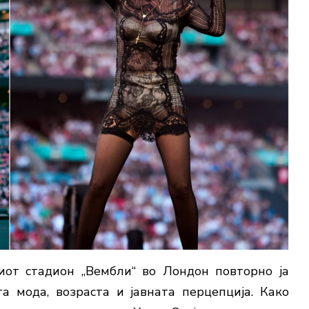
иот стадион „Вембли“ во Лондон повторно ја
а мода, возраста и јавната перцепција. Како