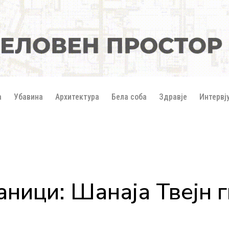
а
Убавина
Архитектура
Бела соба
Здравје
Интервј
аници: Шанаја Твејн 