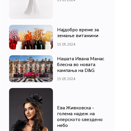
Најдобро време за
земање витамини
15.05.2024
Нашата Ивана Манас
блесна во новата
кампања на D&G
15.05.2024
Ева Живковска -
голема надеж на
оперското ѕвездено
небо