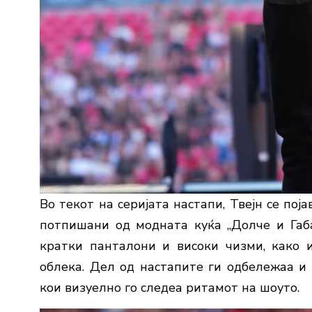
Во текот на серијата настапи, Твејн се по
потпишани од модната куќа „Долче и Габа
кратки панталони и високи чизми, како 
облека. Дел од настапите ги одбележаа и
кои визуелно го следеа ритамот на шоуто.