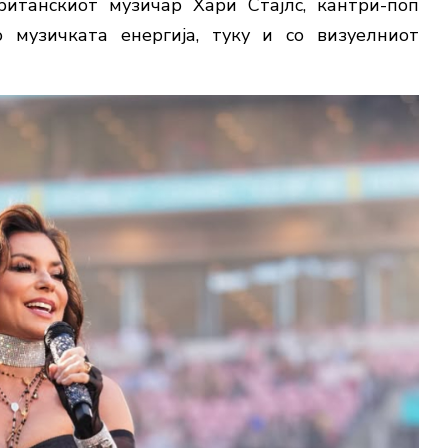
ританскиот музичар Хари Стајлс, кантри-поп
 музичката енергија, туку и со визуелниот