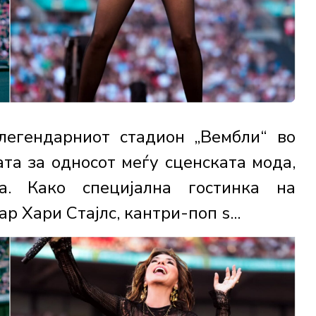
легендарниот стадион „Вембли“ во
ата за односот меѓу сценската мода,
ја. Како специјална гостинка на
 Хари Стајлс, кантри-поп ѕ...