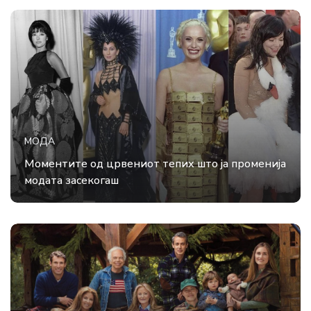
МОДА
Моментите од црвениот тепих што ја променија
модата засекогаш