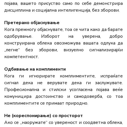
појава, вашето присуство само по себе демонстрира
дисциплина и социјална интелигенција, без зборови.
Претерано објаснување
Кога премногу објаснувате, тоа се чита како да барате
одобрување. Изборот на уверена, добро
конструирана облека овозможува вашата одлука да
„легне“ без зборови, визуелно сигнализирајќи
компетентност.
Одбивање на комплименти
Кога ги игнорирате комплиментите, испраќате
сигнал дека не верувате дека ги заслужувате.
Професионална и стилски усогласена појава веќе
комуницира достоинство и самодоверба, со тоа
комплиментите се примаат природно.
Не (кореспонирање) со просторот
Ако се „наоружате“ со увереност и соодветна облека,