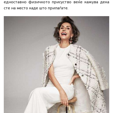
едноставно физичкото присуство веќе кажува дека
сте на место каде што припаѓате.