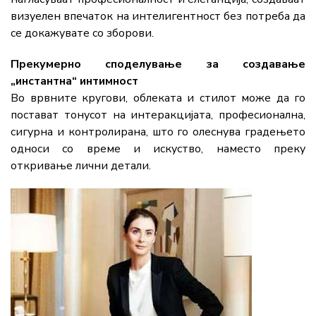
визуелен впечаток на интелигентност без потреба да
се докажувате со зборови.
Прекумерно споделување за создавање
„инстантна“ интимност
Во врвните кругови, облеката и стилот може да го
постават тонусот на интеракцијата, професионална,
сигурна и контролирана, што го олеснува градењето
односи со време и искуство, наместо преку
откривање лични детали.