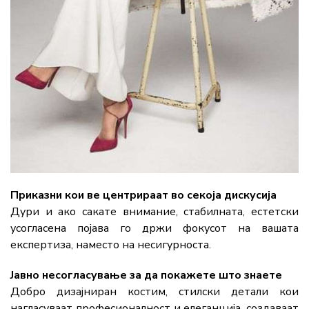
Приказни кои ве центрираат во секоја дискусија
Дури и ако сакате внимание, стабилната, естетски
усогласена појава го држи фокусот на вашата
експертиза, наместо на несигурноста.
Јавно несогласување за да покажете што знаете
Добро дизајниран костим, стилски детали кои
нагласуваат професионалност и елеганција, создаваат