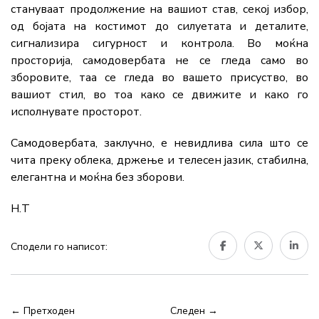
стануваат продолжение на вашиот став, секој избор,
од бојата на костимот до силуетата и деталите,
сигнализира сигурност и контрола. Во моќна
просторија, самодовербата не се гледа само во
зборовите, таа се гледа во вашето присуство, во
вашиот стил, во тоа како се движите и како го
исполнувате просторот.
Самодовербата, заклучно, е невидлива сила што се
чита преку облека, држење и телесен јазик, стабилна,
елегантна и моќна без зборови.
Н.Т
Сподели го написот:
← Претходен
Следен →