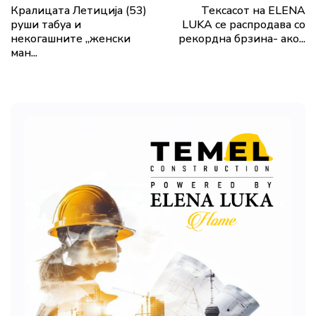
Кралицата Летиција (53)
Тексасот на ELENA
руши табуа и
LUKA се распродава со
некогашните „женски
рекордна брзина- ако...
ман...