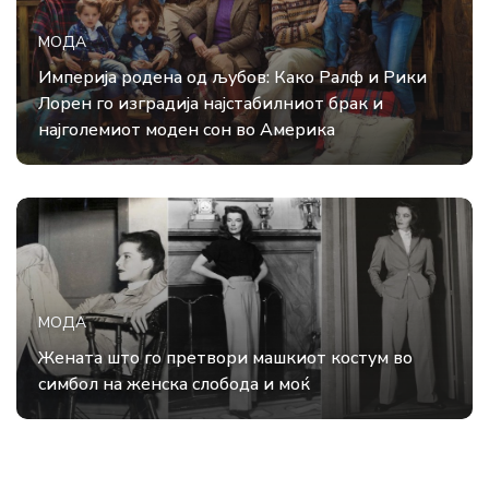
МОДА
Империја родена од љубов: Како Ралф и Рики
Лорен го изградија најстабилниот брак и
најголемиот моден сон во Америка
МОДА
Жената што го претвори машкиот костум во
симбол на женска слобода и моќ