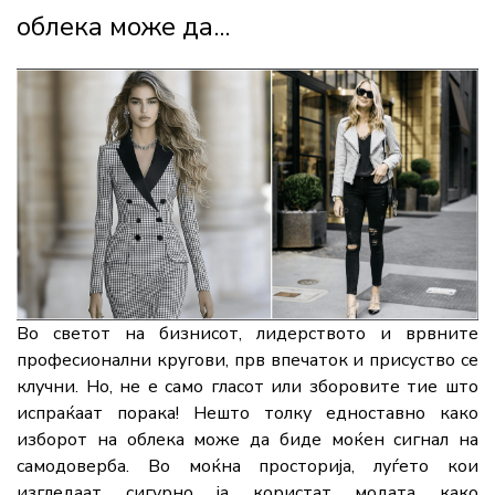
облека може да...
Во светот на бизнисот, лидерството и врвните
професионални кругови, прв впечаток и присуство се
клучни. Но, не е само гласот или зборовите тие што
испраќаат порака! Нешто толку едноставно како
изборот на облека може да биде моќен сигнал на
самодоверба. Во моќна просторија, луѓето кои
изгледаат сигурно ја користат модата како