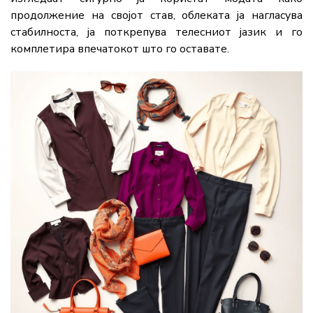
продолжение на својот став, облеката ја нагласува
стабилноста, ја поткрепува телесниот јазик и го
комплетира впечатокот што го оставате.