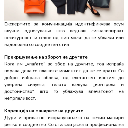
Експертите за комуникација идентификуваа осум
клучни однесувања што веднаш сигнализираат
несигурност, и секое од нив може да се ублажи или
надополни со соодветен стил:
Прекршување на зборот на другите
Кога им „упаѓате“ во збор на другите, тоа испраќа
порака дека се плашите моментот да не се врати. Со
добро избрана облека, од елегантен костим до
уверена силуета, телото кажува „контрола и
достоинство“, што го ублажува впечатокот на
нетрпеливост.
Корекција на манирите на другите
Дури и приватно, исправувањето на нечии манири
ретко е соодветно. Со стилски јасна и професионална