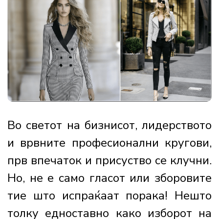
Во светот на бизнисот, лидерството
и врвните професионални кругови,
прв впечаток и присуство се клучни.
Но, не е само гласот или зборовите
тие што испраќаат порака! Нешто
толку едноставно како изборот на