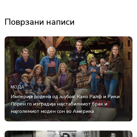
Поврзани написи
МОДА
Империја родена од љубов: Како Ралф и Рики
Лорен го изградија најстабилниот брак и
најголемиот моден сон во Америка