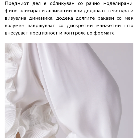
Предниот дел е обликуван со рачно моделирани,
фино плисирани апликации кои додаваат текстура и
визуелна динамика, додека долгите ракави со мек
волумен завршуваат со дискретни манжетни што
внесуваат прецизност и контрола во формата.