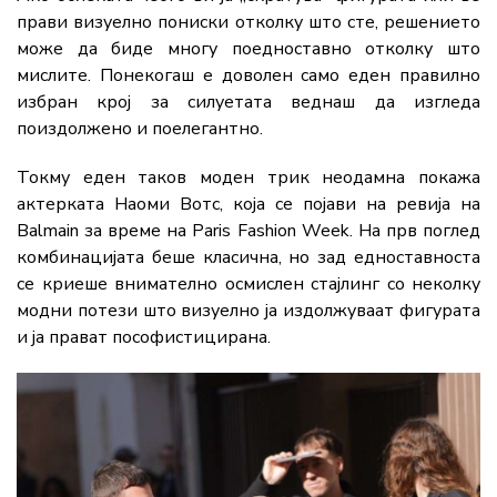
прави визуелно пониски отколку што сте, решението
може да биде многу поедноставно отколку што
мислите. Понекогаш е доволен само еден правилно
избран крој за силуетата веднаш да изгледа
поиздолжено и поелегантно.
Токму еден таков моден трик неодамна покажа
актерката Наоми Вотс, која се појави на ревија на
Balmain
за време на
Paris Fashion Week
. На прв поглед
комбинацијата беше класична, но зад едноставноста
се криеше внимателно осмислен стајлинг со неколку
модни потези што визуелно ја издолжуваат фигурата
и ја прават пософистицирана.