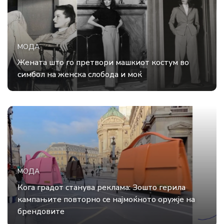
МОДА
Жената што го претвори машкиот костум во
симбол на женска слобода и моќ
МОДА
Кога градот станува реклама: Зошто герила
кампањите повторно се најмоќното оружје на
брендовите