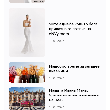
Уште една бајковито бела
приказна со потпис на
eNVy room
15.05.2024
Најдобро време за земање
витамини
15.05.2024
Нашата Ивана Манас
блесна во новата кампања
на D&G
15.05.2024