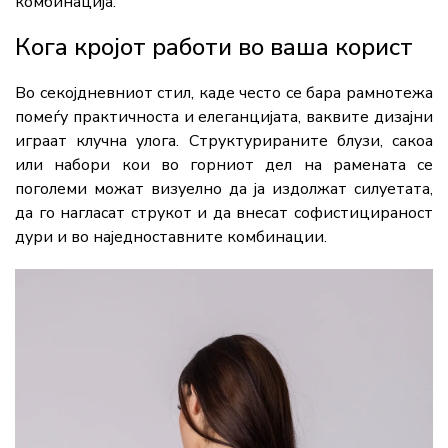
комбинација.
Кога кројот работи во ваша корист
Во секојдневниот стил, каде често се бара рамнотежа
помеѓу практичноста и елеганцијата, ваквите дизајни
играат клучна улога. Структурираните блузи, сакоа
или набори кои во горниот дел на рамената се
поголеми можат визуелно да ја издолжат силуетата,
да го нагласат струкот и да внесат софистицираност
дури и во наједноставните комбинации.