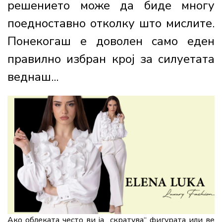
решението може да биде многу
поедноставно отколку што мислите.
Понекогаш е доволен само еден
правилно избран крој за силуетата
веднаш...
Ако облеката често ви ја „скратува“ фигурата или ве