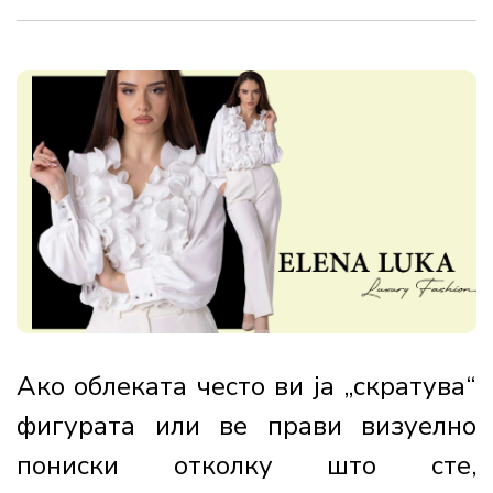
Ако облеката често ви ја „скратува“
фигурата или ве прави визуелно
пониски отколку што сте,