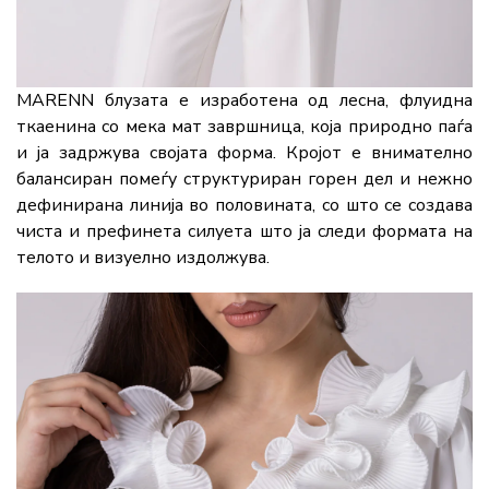
MARENN блузата е изработена од лесна, флуидна
ткаенина со мека мат завршница, која природно паѓа
и ја задржува својата форма. Кројот е внимателно
балансиран помеѓу структуриран горен дел и нежно
дефинирана линија во половината, со што се создава
чиста и префинета силуета што ја следи формата на
телото и визуелно издолжува.