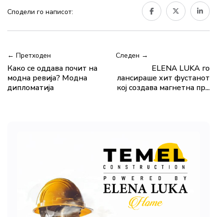
Сподели го написот:
← Претходен
Следен →
Како се оддава почит на
ELENA LUKA го
модна ревија? Модна
лансираше хит фустанот
дипломатија
кој создава магнетна пр...