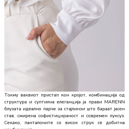
Токму ваквиот пристап кон кројот, комбинација од
структура и суптилна елеганција ја прави MARENN
блузата идеално парче за стајлинзи што бараат јасен
став, смирена софистицираност и современ луксуз.
Секако, панталоните со висок струк се добитна