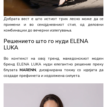
Добрата вест е што истиот трик лесно може да се
примени и во секојдневниот стил, од деловни
комбинации до вечерни излегувања.
Решението што го нуди ELENA
LUKA
Во контекст на овој тренд, македонскиот моден
бренд
ELENA LUKA
нуди елегантно решение преку
блузата
MARENN
, дизајнирана токму со идејата да
создаде префинета и издолжена силуета.