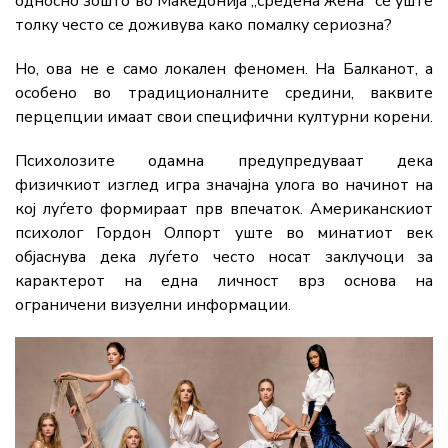
односно зошто во Македонија „средена жена“ сè уште
толку често се доживува како помалку сериозна?
Но, ова не е само локален феномен. На Балканот, а
особено во традиционалните средини, ваквите
перцепции имаат свои специфични културни корени.
Психолозите одамна предупредуваат дека
физичкиот изглед игра значајна улога во начинот на
кој луѓето формираат прв впечаток. Американскиот
психолог Гордон Олпорт уште во минатиот век
објаснува дека луѓето често носат заклучоци за
карактерот на една личност врз основа на
ограничени визуелни информации.