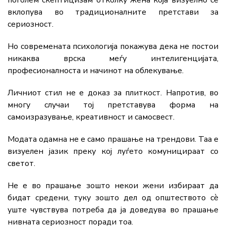
вклопува во традиционалните претстави за
сериозност.
Но современата психологија покажува дека не постои
никаква врска меѓу интелигенцијата,
професионалноста и начинот на облекување.
Личниот стил не е доказ за плиткост. Напротив, во
многу случаи тој претставува форма на
самоизразување, креативност и самосвест.
Модата одамна не е само прашање на трендови. Таа е
визуелен јазик преку кој луѓето комуницираат со
светот.
Не е во прашање зошто некои жени избираат да
бидат средени, туку зошто дел од општеството сè
уште чувствува потреба да ја доведува во прашање
нивната сериозност поради тоа.