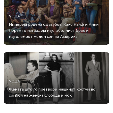
МОДА
Империја родена од љубов: Како Ралф и Рики
Лорен го изградија најстабилниот брак и
најголемиот моден сон во Америка
МОДА
Жената што го претвори машкиот костум во
симбол на женска слобода и моќ