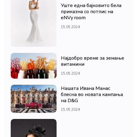
Уште една бајковито бела
приказна со потпис на
eNVy room
15.05.2024
Најдобро време за земање
витамини
15.05.2024
Нашата Ивана Манас
блесна во новата кампања
на D&G
15.05.2024