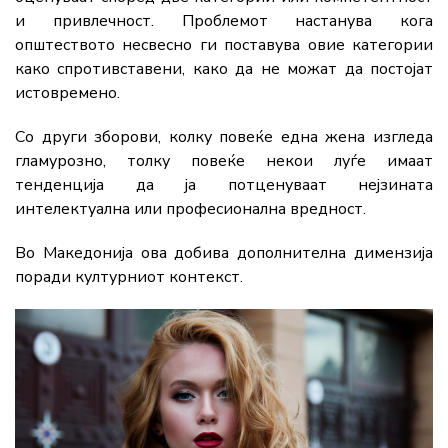
и привлечност. Проблемот настанува кога
општеството несвесно ги поставува овие категории
како спротивставени, како да не можат да постојат
истовремено.
Со други зборови, колку повеќе една жена изгледа
гламурозно, толку повеќе некои луѓе имаат
тенденција да ја потценуваат нејзината
интелектуална или професионална вредност.
Во Македонија ова добива дополнителна димензија
поради културниот контекст.