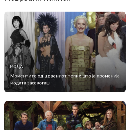
МОДА
Моментите од црвениот тепих што ја променија
модата засекогаш