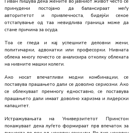
Гиван пишува дека жените во јавниот живот често се
принудени постојано да балансираат меѓу
авторитетот и привлечноста, бидејќи секое
отстапување од таа невидлива граница може да
стане причина за осуда.
Тоа се гледа и кај успешните деловни жени,
политичарки, адвокатки или професорки. Нивната
облека многу почесто се анализира отколку облеката
на нивните машки колеги.
Ако носат впечатливи модни комбинации, се
поставува прашањето дали се доволно сериозни. Ако
се облекуваат премногу едноставно, се поставува
прашањето дали имаат доволно харизма и лидерски
капацитет.
Истражувањата на Универзитетот Принстон
покажуваат дека луѓето формираат прв впечаток за