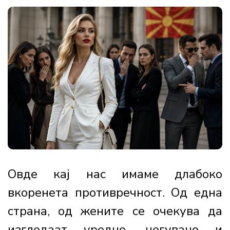
Овде кај нас имаме длабоко
вкоренета противречност. Од една
страна, од жените се очекува да
изгледаат уредно, негувано и