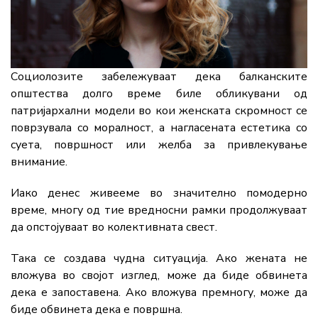
Социолозите забележуваат дека балканските
општества долго време биле обликувани од
патријархални модели во кои женската скромност се
поврзувала со моралност, а нагласената естетика со
суета, површност или желба за привлекување
внимание.
Иако денес живееме во значително помодерно
време, многу од тие вредносни рамки продолжуваат
да опстојуваат во колективната свест.
Така се создава чудна ситуација. Ако жената не
вложува во својот изглед, може да биде обвинета
дека е запоставена. Ако вложува премногу, може да
биде обвинета дека е површна.