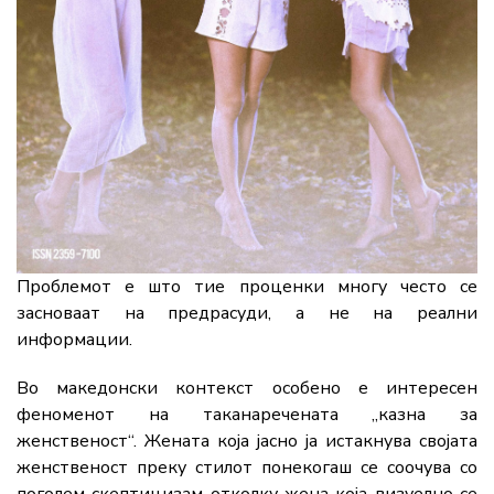
Проблемот е што тие проценки многу често се
засноваат на предрасуди, а не на реални
информации.
Во македонски контекст особено е интересен
феноменот на таканаречената „казна за
женственост“. Жената која јасно ја истакнува својата
женственост преку стилот понекогаш се соочува со
поголем скептицизам отколку жена која визуелно се