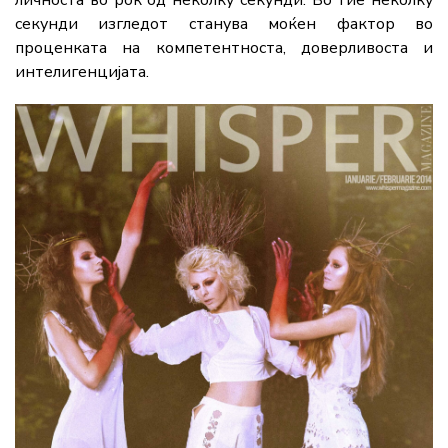
личноста во рок од неколку секунди. Во тие неколку
секунди изгледот станува моќен фактор во
проценката на компетентноста, доверливоста и
интелигенцијата.