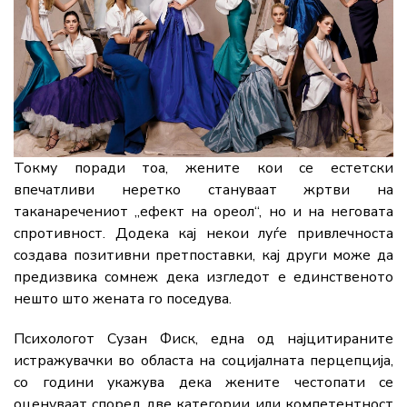
Токму поради тоа, жените кои се естетски
впечатливи неретко стануваат жртви на
таканаречениот „ефект на ореол“, но и на неговата
спротивност. Додека кај некои луѓе привлечноста
создава позитивни претпоставки, кај други може да
предизвика сомнеж дека изгледот е единственото
нешто што жената го поседува.
Психологот Сузан Фиск, една од најцитираните
истражувачки во областа на социјалната перцепција,
со години укажува дека жените честопати се
оценуваат според две категории или компетентност