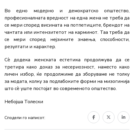
Во едно модерно и демократско општество,
професионалната вредност на една жена не треба да
се мери според висината на потпетиците, брендот на
чантата или интензитетот на карминот. Таа треба да
се мери според нејзините знаења, способности,
резултати и карактер.
Сè додека женската естетика продолжува да се
третира како доказ за несериозност, наместо како
личен избор, ќе продолжиме да зборуваме не толку
за модата, колку за подлабоките форми на мизогинија
што сè уште постојат во современото општество.
Небојша Толески
Сподели го написот: