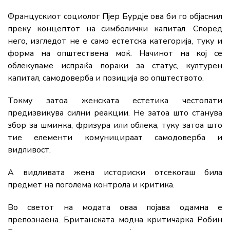
Францускиот социолог Пјер Бурдје ова би го објаснил
преку концептот на симболички капитал. Според
него, изгледот не е само естетска категорија, туку и
форма на општествена моќ. Начинот на кој се
облекуваме испраќа пораки за статус, културен
капитал, самодоверба и позиција во општеството.
Токму затоа женската естетика честопати
предизвикува силни реакции. Не затоа што станува
збор за шминка, фризура или облека, туку затоа што
тие елементи комуницираат самодоверба и
видливост.
А видливата жена историски отсекогаш била
предмет на поголема контрола и критика.
Во светот на модата оваа појава одамна е
препознаена. Британската модна критичарка Робин