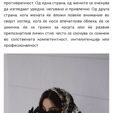
противречност. Од една страна, од жените се очекува
да изгледаат уредно, негувано и привлечно. Од друга
страна, кога жената ќе вложи повеќе внимание во
својот изглед, кога ќе носи впечатлива облека, ќе се
шминка, ќе се грижи за косата или ќе развие
препознатлив личен стил, често се соочува со сомнеж
во сопствената компетентност, интелигенција или
професионалност.