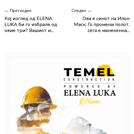
← Претходен
Следен →
Кој изглед од ELENA
Ова е синот на Илон
LUKA би го избрале од
Маск: Го промени полот,
овие три? Вашиот и...
сега е манекенка...