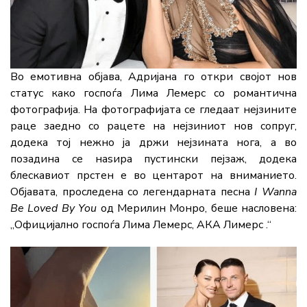
Во емотивна објава, Адријана го откри својот нов
статус како госпоѓа Лима Лемерс со романтична
фотографија. На фотографијата се гледаат нејзините
раце заедно со рацете на нејзиниот нов сопруг,
додека тој нежно ја држи нејзината нога, а во
позадина се наѕира пустински пејзаж, додека
блескавиот прстен е во центарот на вниманието.
Објавата, проследена со легендарната песна
I Wanna
Be Loved By You
од Мерилин Монро, беше насловена:
„Официјално госпоѓа Лима Лемерс, АКА Лимерс .“