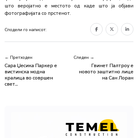
што веројатно е местото од каде што ја објави
фотографијата со прстенот.
Сподели го написот:
← Претходен
Следен →
Сара Џесика Паркер е
Гвинет Палтроу е
вистинска модна
новото заштитно лице
кралица во совршен
на Сан Лоран
свет...