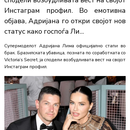
сподели возбудливата вест на својот
Инстаграм профил. Во емотивна
објава, Адријана го откри својот нов
статус како госпоѓа Ли...
Супермоделот Адријана Лима официјално стапи во
брак. Бразилската убавица, позната по соработката со
Victoria’s Secret, ја сподели возбудливата вест на својот
Инстаграм профил.