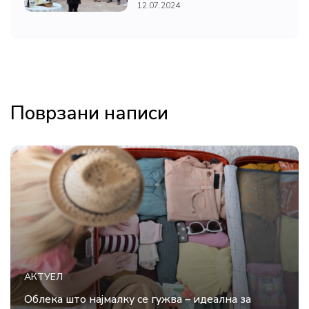
12.07.2024
Поврзани написи
АКТУЕЛ
Облека што најмалку се гужва – идеална за