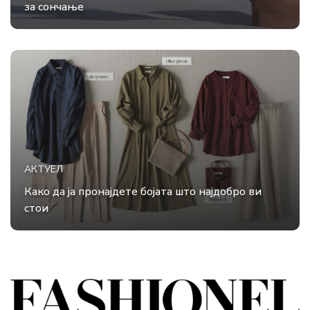
за сончање
АКТУЕЛ
Како да ја пронајдете бојата што најдобро ви
стои