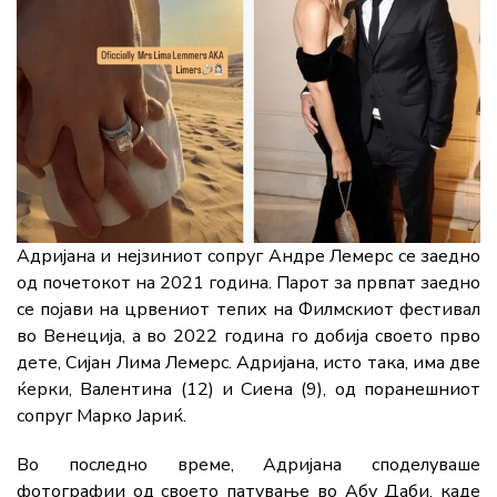
Адријана и нејзиниот сопруг Андре Лемерс се заедно
од почетокот на 2021 година. Парот за првпат заедно
се појави на црвениот тепих на Филмскиот фестивал
во Венеција, а во 2022 година го добија своето прво
дете, Сијан Лима Лемерс. Адријана, исто така, има две
ќерки, Валентина (12) и Сиена (9), од поранешниот
сопруг Марко Јариќ.
Во последно време, Адријана споделуваше
фотографии од своето патување во Абу Даби, каде