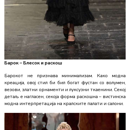
Барок – Блесок и раскош
Барокот не признава минимализам. Како модна
креација, овој стил би бил богат фустан со волумен,
везови, златни орнаменти и луксузни ткаенини. Секој
детаљ е нагласен, секоја форма раскошна – вистинска
модна интерпретација на кралските палати и салони.