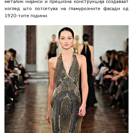
металик нијанси и прецизна конструкција создаваат
изглед што потсетува на гламурозните фасади од
1920-тите години.