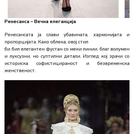
Ренесанса – Вечна елеганција
Ренесансата ја слави убавината, хармонијата и
пропорцијата. Како облека, овој стил
би бил елегантен фустан со меки линии, благ волумен
и луксузни, но суптилни детали. Изглед кој зрачи со
историска софистицираност и безвременска
женственост.