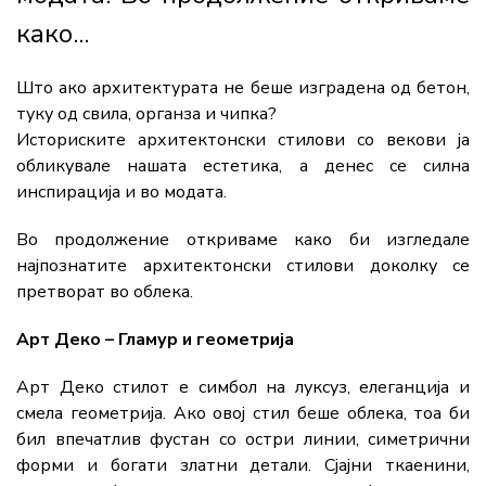
како...
Што ако архитектурата не беше изградена од бетон,
туку од свила, органза и чипка?
Историските архитектонски стилови со векови ја
обликувале нашата естетика, а денес се силна
инспирација и во модата.
Во продолжение откриваме како би изгледале
најпознатите архитектонски стилови доколку се
претворат во облека.
Арт Деко – Гламур и геометрија
Арт Деко стилот е симбол на луксуз, елеганција и
смела геометрија. Ако овој стил беше облека, тоа би
бил впечатлив фустан со остри линии, симетрични
форми и богати златни детали. Сјајни ткаенини,