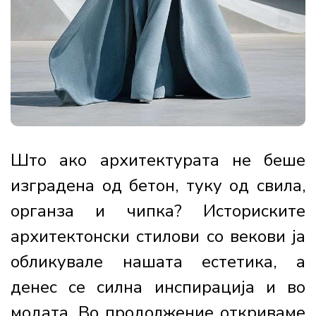
Што ако архитектурата не беше
изградена од бетон, туку од свила,
органза и чипка? Историските
архитектонски стилови со векови ја
обликувале нашата естетика, а
денес се силна инспирација и во
модата. Во продолжение откриваме