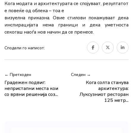
Кога модата и архитектурата се спојуваат, резултатот
е повеќе од облека – тоа е
визуелна приказна. Овие стилови покажуваат дека
инспирацијата нема граници и дека уметноста
секогаш наоѓа нов начин да се пренесе.
Сподели го написот:
← Претходен
Следен →
Градежен подвиг:
Кога солта станува
непристапни места кои
архитектура:
со врвни решенија соз...
Луксузниот ресторан
125 метр...