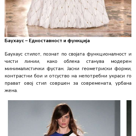
Баухаус – Едноставност и функција
Баухаус стилот, познат по својата функционалност и
чисти линии, како облека станува модерен
минималистички фустан. Јасни геометриски форми,
контрастни бои и отсуство на непотребни украси го
прават овој стил совршен за современата, урбана
жена.