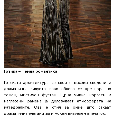
Готика – Темна романтика
Готската архитектура, со своите високи сводови и
драматична силуета, како облека се претвора во
темен, мистичен фустан. Црна чипка, корсети и
нагласени рамена ја доловуваат атмосферата на
катедралите. Ова е стил за оние што сакаат
драматична елеганција и моќен визуелен впечаток.