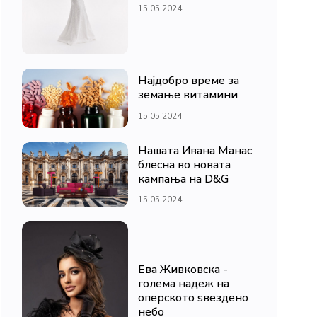
15.05.2024
Најдобро време за
земање витамини
15.05.2024
Нашата Ивана Манас
блесна во новата
кампања на D&G
15.05.2024
Ева Живковска -
голема надеж на
оперското ѕвездено
небо