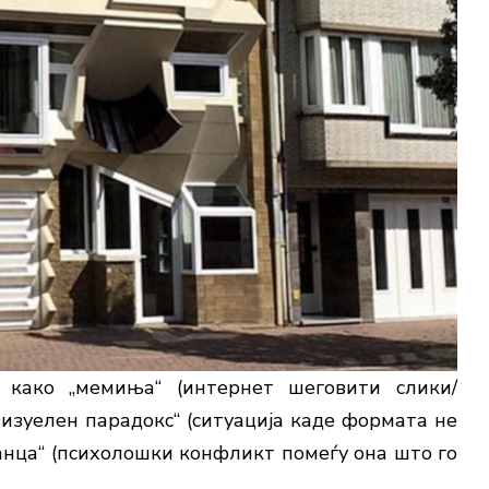
 како „мемиња“ (интернет шеговити слики/
изуелен парадокс“ (ситуација каде формата не
анца“ (психолошки конфликт помеѓу она што го