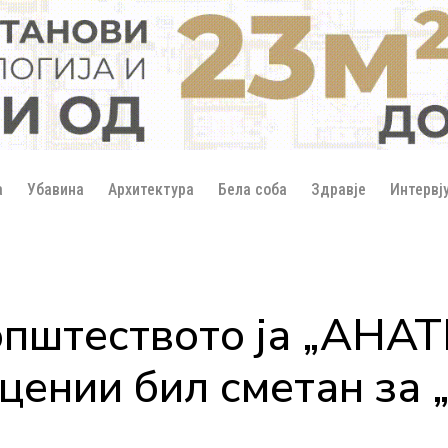
а
Убавина
Архитектура
Бела соба
Здравје
Интервј
општеството ја „АН
ении бил сметан за „