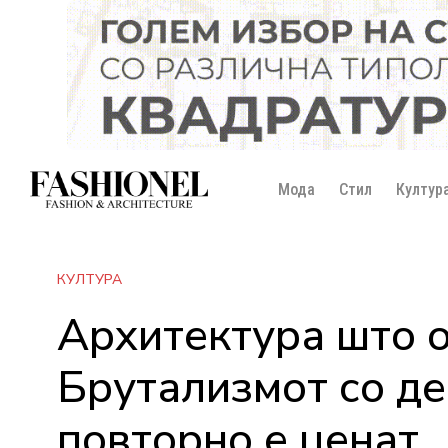
Мода
Стил
Култур
КУЛТУРА
Архитектура што 
Брутализмот со дец
повторно е ценат