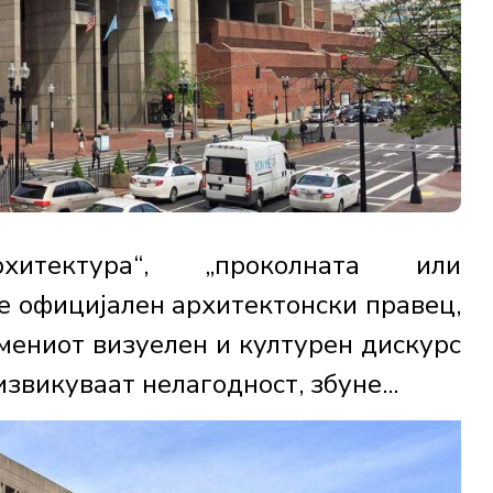
хитектура“, „проколната или
е официјален архитектонски правец,
емениот визуелен и културен дискурс
звикуваат нелагодност, збуне...