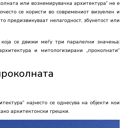
колната или вознемирувачка архитектура“ не е
очесто се користи во современиот визуелен и
што предизвикуваат нелагодност, збунетост или
 која се движи меѓу три паралелни значења:
архитектура и митологизирани „проколнати“
проколната
тектура“ најчесто се однесува на објекти кои
како архитектонски грешки.