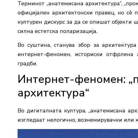
Терминот „анатемисана архитектура“, „про
официјален архитектонски правец, но сè п
културен дискурс за да се опишат објекти 
силна естетска поларизација.
Во суштина, станува збор за архитектура
интернет-феномен, историски отфрлена 
градби.
Интернет-феномен: „
архитектура“
Во дигиталната култура, „анатемисана архи
изгледаат нелогично, вознемирувачки или 