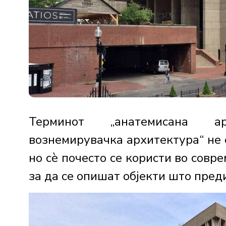
Терминот „анатемисана ар
вознемирувачка архитектура“ не 
но сè почесто се користи во совр
за да се опишат објекти што преди