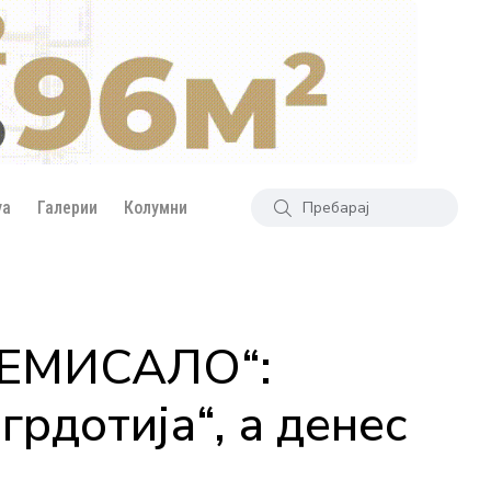
уа
Галерии
Колумни
АТЕМИСАЛО“:
грдотија“, а денес