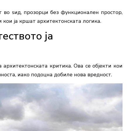
 во ѕид, прозорци без функционален простор,
 кои ја кршат архитектонската логика.
еството ја
 архитектонската критика. Ова се објекти кои
вноста, иако подоцна добиле нова вредност.