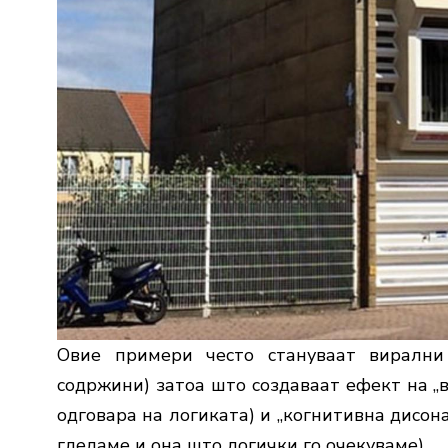
Овие примери често стануваат вирални
содржини) затоа што создаваат ефект на „в
одговара на логиката) и „когнитивна дисон
гледаме и она што логички го очекуваме).