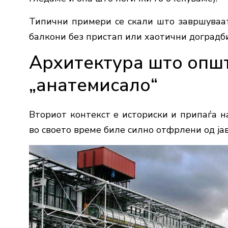
Типични примери се скали што завршуваат
балкони без пристап или хаотични доградби
Архитектура што општ
„анатемисало“
Вториот контекст е историски и припаѓа на
во своето време биле силно отфрлени од ја