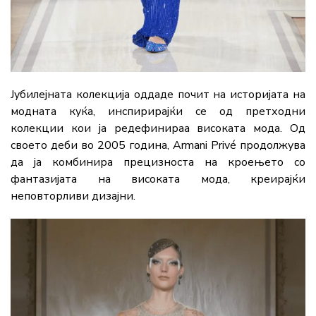
Јубилејната колекција оддаде почит на историјата на
модната куќа, инспирирајќи се од претходни
колекции кои ја редефинираа високата мода. Од
своето деби во 2005 година, Armani Privé продолжува
да ја комбинира прецизноста на кроењето со
фантазијата на високата мода, креирајќи
неповторливи дизајни.