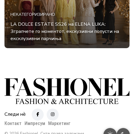
НЕКАТЕГОРИЗИРАНО
LA DOLCE ESTATE SS26 на ELENA LUKA:
Зграпчете го моментот, екскузивни попусти на
ексклузивни парчиња
Следи нè
Контакт
Импресум
Маркетинг
© 2026 Fashionel. Сите права задржани.