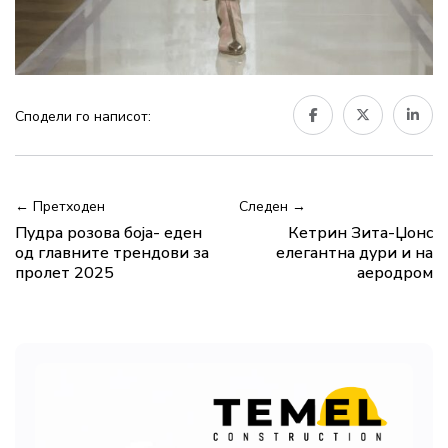
Сподели го написот:
← Претходен
Следен →
Пудра розова боја- еден
Кетрин Зита-Џонс
од главните трендови за
елегантна дури и на
пролет 2025
аеродром