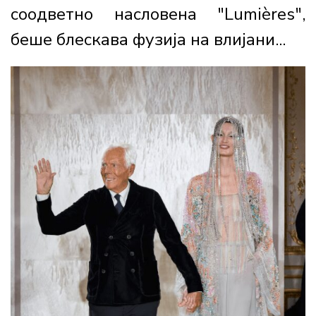
соодветно насловена "Lumières",
беше блескава фузија на влијани...