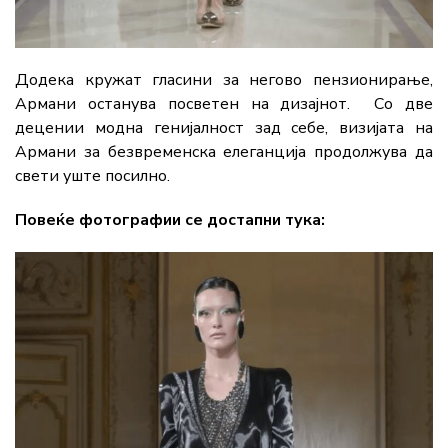
Додека кружат гласини за негово пензионирање,
Армани останува посветен на дизајнот. Со две
децении модна генијалност зад себе, визијата на
Армани за безвременска елеганција продолжува да
свети уште посилно.
Повеќе фотографии се достапни тука: