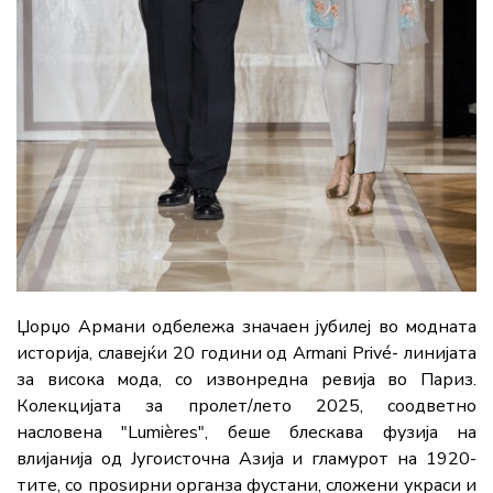
Џорџо Армани одбележа значаен јубилеј во модната
историја, славејќи 20 години од Armani Privé- линијата
за висока мода, со извонредна ревија во Париз.
Колекцијата за пролет/лето 2025, соодветно
насловена "Lumières", беше блескава фузија на
влијанија од Југоисточна Азија и гламурот на 1920-
тите, со проѕирни органза фустани, сложени украси и