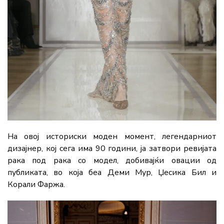
На овој историски моден момент, легендарниот
дизајнер, кој сега има 90 години, ја затвори ревијата
рака под рака со модел, добивајќи овации од
публиката, во која беа Деми Мур, Џесика Бил и
Корали Фаржа.