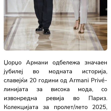
Џорџо Армани одбележа значаен
јубилеј во модната историја,
славејќи 20 години од Armani Privé-
линијата за висока мода, со
извонредна ревија во Париз.
Колекцијата за пролет/лето 2025,