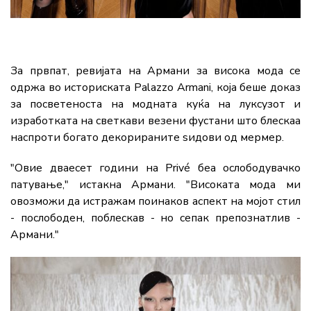
За првпат, ревијата на Армани за висока мода се
одржа во историската Palazzo Armani, која беше доказ
за посветеноста на модната куќа на луксузот и
изработката на светкави везени фустани што блескаа
наспроти богато декорираните ѕидови од мермер.
"Овие дваесет години на Privé беа ослободувачко
патување," истакна Армани. "Високата мода ми
овозможи да истражам поинаков аспект на мојот стил
- послободен, поблескав - но сепак препознатлив -
Армани."