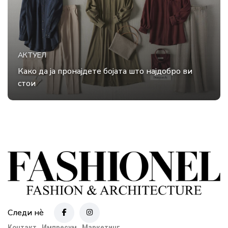
АКТУЕЛ
Како да ја пронајдете бојата што најдобро ви
стои
Следи нè
Контакт
Импресум
Маркетинг