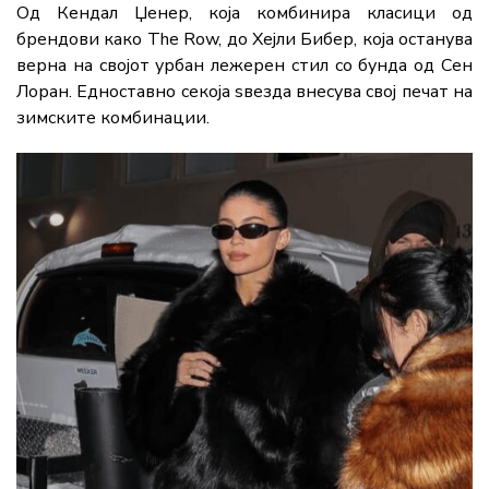
Од Кендал Џенер, која комбинира класици од
брендови како The Row, до Хејли Бибер, која останува
верна на својот урбан лежерен стил со бунда од Сен
Лоран. Едноставно секоја ѕвезда внесува свој печат на
зимските комбинации.