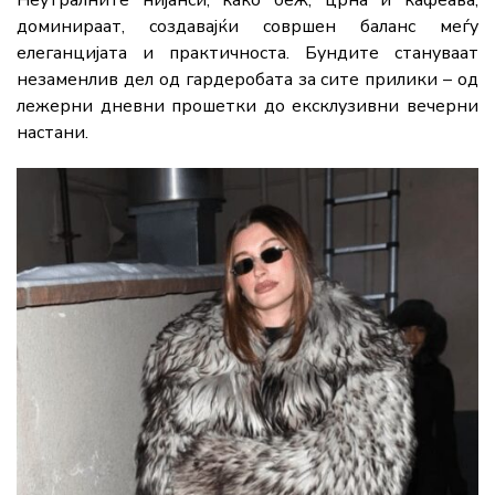
Неутралните нијанси, како беж, црна и кафеава,
доминираат, создавајќи совршен баланс меѓу
елеганцијата и практичноста. Бундите стануваат
незаменлив дел од гардеробата за сите прилики – од
лежерни дневни прошетки до ексклузивни вечерни
настани.