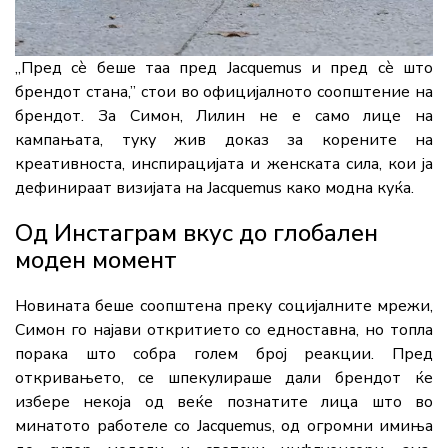
„Пред сè беше таа пред Jacquemus и пред сè што
брендот стана,” стои во официјалното соопштение на
брендот. За Симон, Лилин не е само лице на
кампањата, туку жив доказ за корените на
креативноста, инспирацијата и женската сила, кои ја
дефинираат визијата на Jacquemus како модна куќа.
Од Инстаграм вкус до глобален
моден момент
Новината беше соопштена преку социјалните мрежи,
Симон го најави откритието со едноставна, но топла
порака што собра голем број реакции. Пред
откривањето, се шпекулираше дали брендот ќе
избере некоја од веќе познатите лица што во
минатото работеле со Jacquemus, од огромни имиња