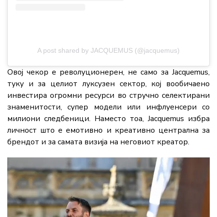
A post shared by JACQUEMUS (@jacquemus)
Овој чекор е револуционерен, не само за Jacquemus,
туку и за целиот луксузен сектор, кој вообичаено
инвестира огромни ресурси во стручно селектирани
знаменитости, супер модели или инфлуенсери со
милиони следбеници. Наместо тоа, Jacquemus избра
личност што е емотивно и креативно централна за
брендот и за самата визија на неговиот креатор.