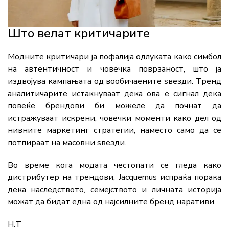
Што велат критичарите
Модните критичари ја пофалија одлуката како симбол
на автентичност и човечка поврзаност, што ја
издвојува кампањата од вообичаените ѕвезди. Тренд
аналитичарите истакнуваат дека ова е сигнал дека
повеќе брендови би можеле да почнат да
истражуваат искрени, човечки моменти како дел од
нивните маркетинг стратегии, наместо само да се
потпираат на масовни ѕвезди.
Во време кога модата честопати се гледа како
дистрибутер на трендови, Jacquemus испраќа порака
дека наследството, семејството и личната историја
можат да бидат една од најсилните бренд наративи.
Н.Т