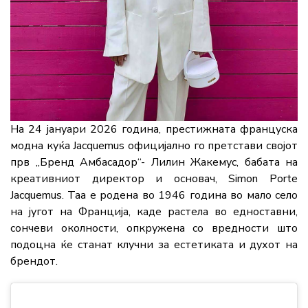
На 24 јануари 2026 година, престижната француска
модна куќа Jacquemus официјално го претстави својот
прв „Бренд Амбасадор“- Лилин Жакемус, бабата на
креативниот директор и основач, Simon Porte
Jacquemus. Таа е родена во 1946 година во мало село
на југот на Франција, каде растела во едноставни,
сончеви околности, опкружена со вредности што
подоцна ќе станат клучни за естетиката и духот на
брендот.