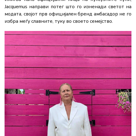
Jacquemus направи потег што го изненади светот на
модата, својот прв официјален бренд амбасадор не го
избра меѓу славните, туку во своето семејство.