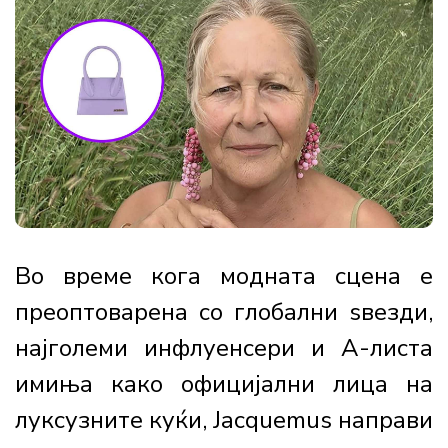
Во време кога модната сцена е
преоптоварена со глобални ѕвезди,
најголеми инфлуенсери и A-листа
имиња како официјални лица на
луксузните куќи, Jacquemus направи