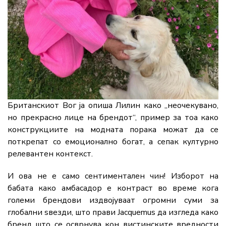
Британскиот Вог ја опиша Лилин како „неочекувано,
но прекрасно лице на брендот“, пример за тоа како
конструкциите на модната порака можат да се
поткрепат со емоционално богат, а сепак културно
релевантен контекст.
И ова не е само сентиментален чин! Изборот на
бабата како амбасадор е контраст во време кога
големи брендови издвојуваат огромни суми за
глобални ѕвезди, што прави Jacquemus да изгледа како
бренд што се осврнува кон вистинските вредности