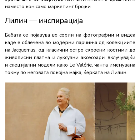
наместо кон само маркетинг бројки.
Лилин — инспирација
Бабата се појавува во серии на фотографии и видеа
каде е облечена во модерни парчиња од колекциите
на Jacquemus, од класични остро скроени костими до
живописни платна и луксузни аксесоари, вклучувајќи
и специјални модели како Le Valérie, чанта именувана
токму по неговата покојна мајка, ќерката на Лилин.