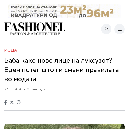
МОДА
Баба како ново лице на луксузот?
Еден потег што ги смени правилата
во модата
24.01.2026
0 прегледи