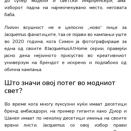
до супер модели и светски инфлуенсери, ама
изборот падна на најнеочекувано место, неговата
баба.
Лилин всушност не е целосно „ново“ лице за
Jacquemus фанатиците, таа се појави во кампањи уште
во 2020 година, кога Симон ја фотографираше за
една од своите #JacquemusAtHome серии, правејќи
јасно дека нејзиното присуство во креативниот
универзум на брендот е искрено и подлабоко од
обична кампања.
Што значи овој потег во модниот
свет?
Во време кога многу луксузни куќи имаат десетици
бренд амбасадори, на пример гиганти како Диор и
Шанел имаат по неколку десетици имиња на своите
врвни листи, Jacquemus со овој избор прави