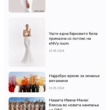
Уште една бајковито бела
приказна со потпис на
eNVy room
15.05.2024
Најдобро време за земање
витамини
15.05.2024
Нашата Ивана Манас
блесна во новата кампања
на D&G