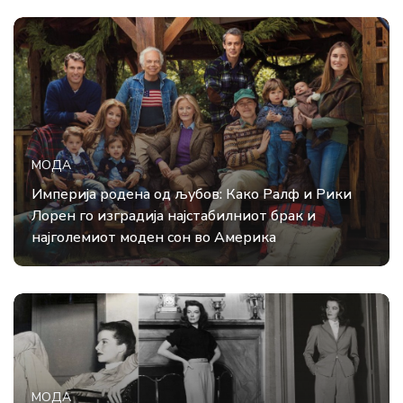
МОДА
Империја родена од љубов: Како Ралф и Рики
Лорен го изградија најстабилниот брак и
најголемиот моден сон во Америка
МОДА