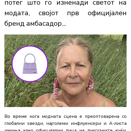
потег што го изненади светот на
модата, својот прв официјален
бренд амбасадор...
Во време кога модната сцена е преоптоварена со
глобални ѕвезди, најголеми инфлуенсери и A-листа
имиња како официјални лица на луксузните куќи,