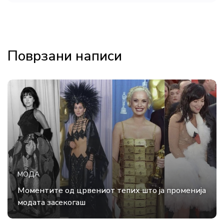
Поврзани написи
МОДА
Моментите од црвениот тепих што ја променија
модата засекогаш