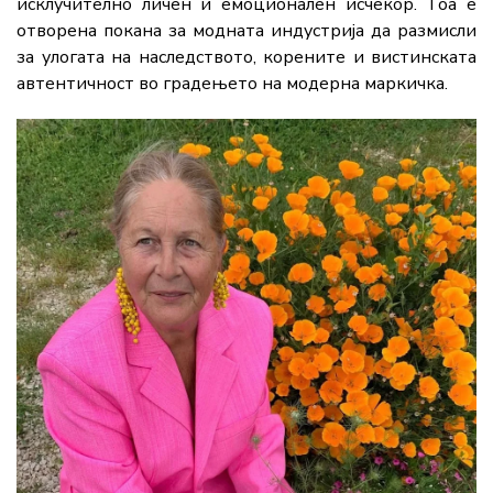
исклучително личен и емоционален исчекор. Тоа е
отворена покана за модната индустрија да размисли
за улогата на наследството, корените и вистинската
автентичност во градењето на модерна маркичка.