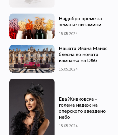
Најдобро време за
земање витамини
15.05.2024
Нашата Ивана Манас
блесна во новата
кампања на D&G
15.05.2024
Ева Живковска -
голема надеж на
оперското ѕвездено
небо
15.05.2024