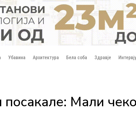
а
Убавина
Архитектура
Бела соба
Здравје
Интервј
 посакале: Мали чеко