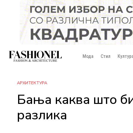
Мода
Стил
Култур
АРХИТЕКТУРА
Бања каква што би
разлика