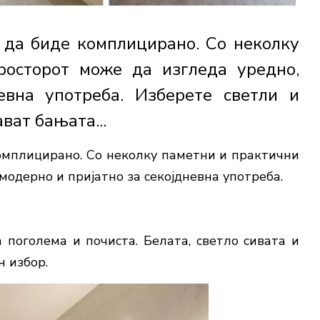
 да биде комплицирано. Со неколку
росторот може да изгледа уредно,
евна употреба. Изберете светли и
ват бањата...
омплицирано. Со неколку паметни и практични
модерно и пријатно за секојдневна употреба.
 поголема и почиста. Белата, светло сивата и
н избор.