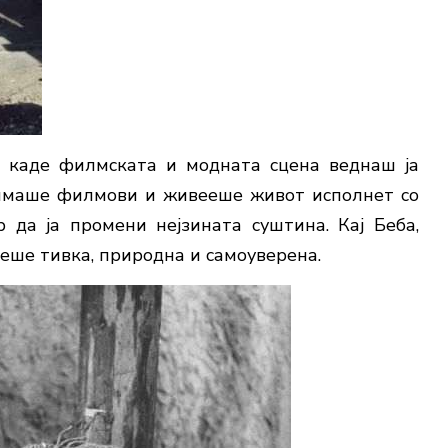
, каде филмската и модната сцена веднаш ја
нимаше филмови и живееше живот исполнет со
 да ја промени нејзината суштина. Кај Беба,
еше тивка, природна и самоуверена.