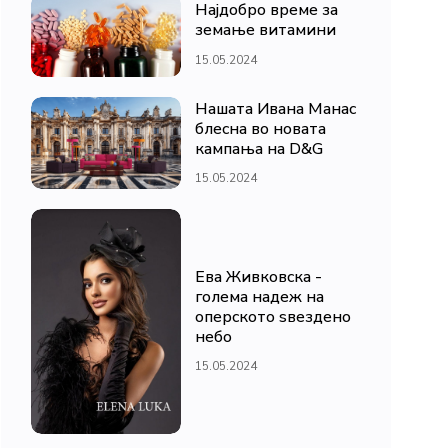
Најдобро време за
земање витамини
15.05.2024
Нашата Ивана Манас
блесна во новата
кампања на D&G
15.05.2024
Ева Живковска -
голема надеж на
оперското ѕвездено
небо
15.05.2024