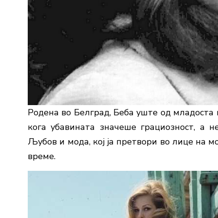
Родена во Белград, Беба уште од младоста 
кога убавината значеше грациозност, а н
Љубов и мода
, кој ја претвори во лице на 
време.