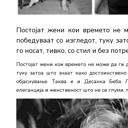
Постојат жени кои времето не 
победуваат со изгледот, туку за
го носат, тивко, со стил и без потр
Постојат жени кои времето не може да ги д
туку затоа што знаат како достоинствено 
објаснување. Таква е и
Десанка Беба Л
елеганција и женственост што не се глуми, т