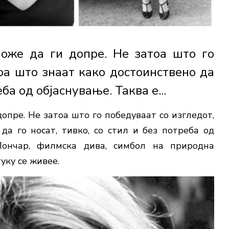
може да ги допре. Не затоа што го
тоа што знаат како достоинствено да
еба од објаснување. Таква е...
опре. Не затоа што го победуваат со изгледот,
да го носат, тивко, со стил и без потреба од
ончар,
филмска дива, симбол на природна
уку се живее.