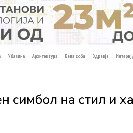
а
Убавина
Архитектура
Бела соба
Здравје
Интервј
н симбол на стил и х