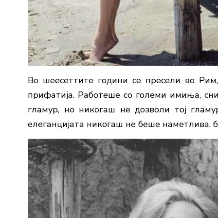
Во шеесеттите години се пресели во Рим
прифатија. Работеше со големи имиња, с
гламур, но никогаш не дозволи тој гламур
елеганцијата никогаш не беше наметлива, б