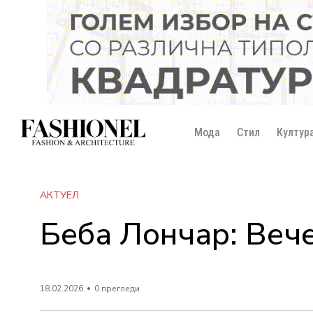
Мода
Стил
Култур
АКТУЕЛ
Беба Лончар: Вече
18.02.2026
0 прегледи