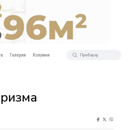
уа
Галерии
Колумни
аризма