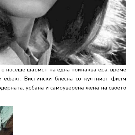
го носеше шармот на една поинаква ера, време
е ефект. Вистински блесна со култниот филм
модерната, урбана и самоуверена жена на своето