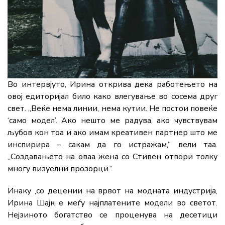
Во интервјуто, Ирина открива дека работењето на
овој едиторијал било како влегување во сосема друг
свет. „Веќе нема линии, нема кутии. Не постои повеќе
‘само модел’. Ако нешто ме радува, ако чувствувам
љубов кон тоа и ако имам креативен партнер што ме
инспирира – сакам да го истражам,“ вели таа.
„Создавањето на оваа жена со Стивен отвори толку
многу визуелни прозорци.“
Инаку ,со децении на врвот на модната индустрија,
Ирина Шајк е меѓу најплатените модели во светот.
Нејзиното богатство се проценува на десетици