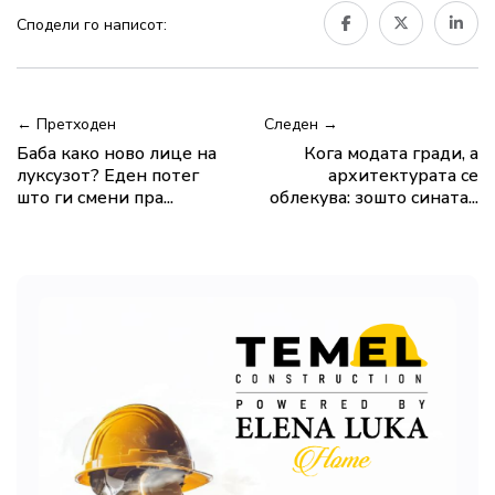
Сподели го написот:
← Претходен
Следен →
Баба како ново лице на
Кога модата гради, а
луксузот? Еден потег
архитектурата се
што ги смени пра...
облекува: зошто сината...