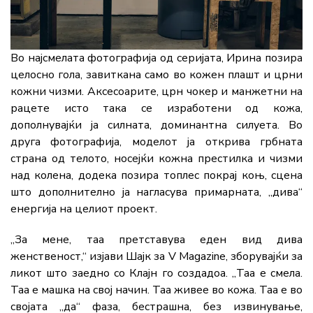
Во најсмелата фотографија од серијата, Ирина позира
целосно гола, завиткана само во кожен плашт и црни
кожни чизми. Аксесоарите, црн чокер и манжетни на
рацете исто така се изработени од кожа,
дополнувајќи ја силната, доминантна силуета. Во
друга фотографија, моделот ја открива грбната
страна од телото, носејќи кожна престилка и чизми
над колена, додека позира топлес покрај коњ, сцена
што дополнително ја нагласува примарната, „дива“
енергија на целиот проект.
„За мене, таа претставува еден вид дива
женственост,“ изјави Шајк за V Magazine, зборувајќи за
ликот што заедно со Клајн го создадоа. „Таа е смела.
Таа е машка на свој начин. Таа живее во кожа. Таа е во
својата „да“ фаза, бестрашна, без извинување,