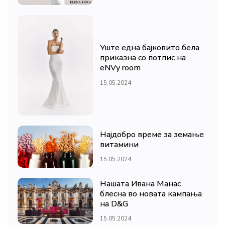
Уште една бајковито бела
приказна со потпис на
eNVy room
15.05.2024
Најдобро време за земање
витамини
15.05.2024
Нашата Ивана Манас
блесна во новата кампања
на D&G
15.05.2024