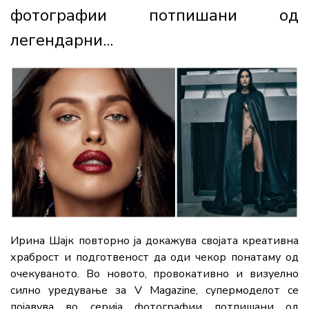
фотографии потпишани од
легендарни...
Ирина Шајк повторно ја докажува својата креативна
храброст и подготвеност да оди чекор понатаму од
очекуваното. Во новото, провокативно и визуелно
силно уредување за V Magazine, супермоделот се
појавува во серија фотографии потпишани од