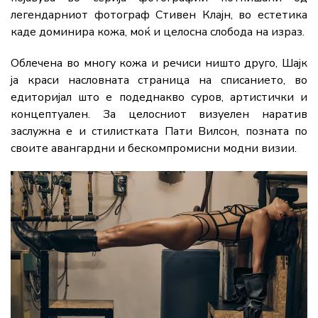
легендарниот фотограф Стивен Клајн, во естетика
каде доминира кожа, моќ и целосна слобода на израз.
Облечена во многу кожа и речиси ништо друго, Шајк
ја краси насловната страница на списанието, во
едиторијал што е подеднакво суров, артистички и
концептуален. За целосниот визуелен наратив
заслужна е и стилистката Пати Вилсон, позната по
своите авангардни и бескомпромисни модни визии.