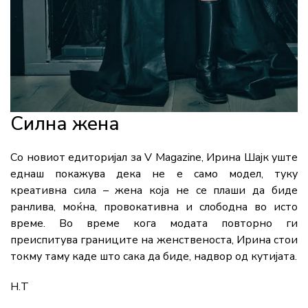
Силна жена
Со новиот едиторијал за V Magazine, Ирина Шајк уште
еднаш покажува дека не е само модел, туку
креативна сила – жена која не се плаши да биде
ранлива, моќна, провокативна и слободна во исто
време. Во време кога модата повторно ги
преиспитува границите на женственоста, Ирина стои
токму таму каде што сака да биде, надвор од кутијата.
Н.Т