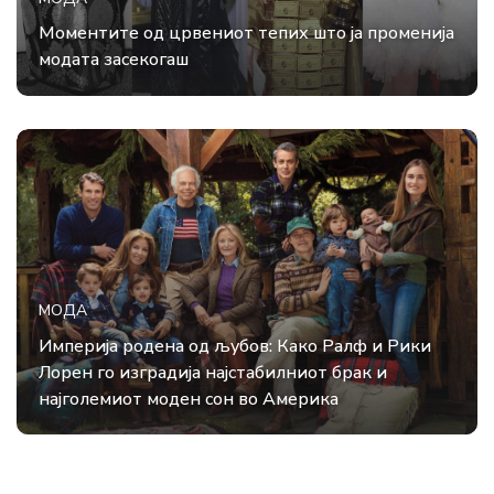
Моментите од црвениот тепих што ја променија
модата засекогаш
МОДА
Империја родена од љубов: Како Ралф и Рики
Лорен го изградија најстабилниот брак и
најголемиот моден сон во Америка