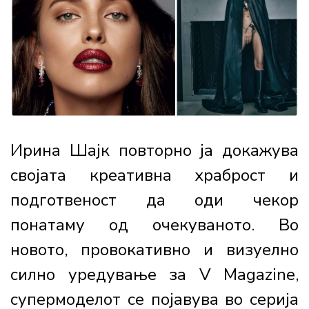
Ирина Шајк повторно ја докажува
својата креативна храброст и
подготвеност да оди чекор
понатаму од очекуваното. Во
новото, провокативно и визуелно
силно уредување за V Magazine,
супермоделот се појавува во серија