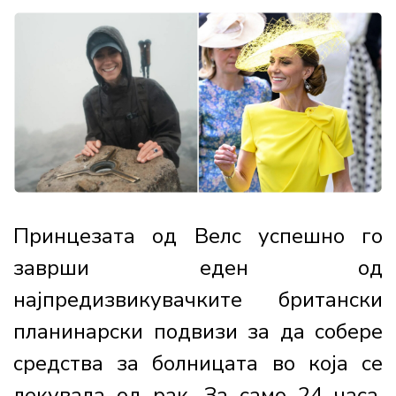
Принцезата од Велс успешно го
заврши еден од
најпредизвикувачките британски
планинарски подвизи за да собере
средства за болницата во која се
лекувала од рак. За само 24 часа,