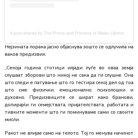
A post shared by The Prince and Princess of Wales (@princeandprincessofwales)
Нејзината порака јасно објаснува зошто се одлучила на
ваков предизвик:
„Секоја година стотици илјади луѓе во оваа земја
слушаат зборови што никој не сака да ги слушне. Она
што следи е патување што го тестира секој дел од тоа
што сме: физички, емоционално, психолошки и
духовно. Предизвиците се шират како бранови,
допирајќи ги семејствата, пријателствата, работата и
тивките моменти што ги поминуваме сами со своите
мисли.
Ракот не влијае само на телото. Тој го менува начинот