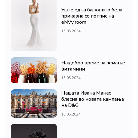
Уште една бајковито бела
приказна со потпис на
eNVy room
15.05.2024
Најдобро време за земање
витамини
15.05.2024
Нашата Ивана Манас
блесна во новата кампања
на D&G
15.05.2024