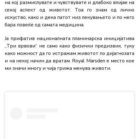
на кој размислувате и чувствувате и длабоко влијае на
секој аспект од животот. Тоа го знам од лично
искуство, како и дека патот низ лекувањето и по него
бара повеќе од самата медицина.
Ја прифатив националната планинарска иницијатива
„Три врвови“ не само како физички предизвик, туку
како можност да го истражам животот по дијагнозата
и на некој начин да вратам. Royal Marsden е место кое
ми значи многу и чија грижа менува животи.