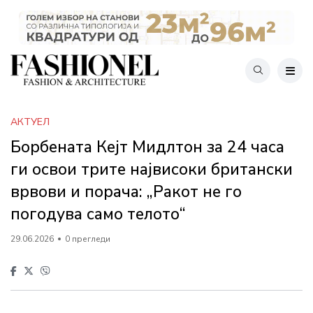
АКТУЕЛ
Борбената Кејт Мидлтон за 24 часа
ги освои трите највисоки британски
врвови и порача: „Ракот не го
погодува само телото“
29.06.2026
0 прегледи