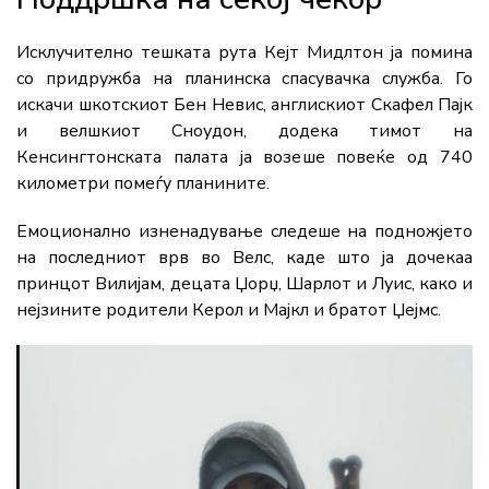
Исклучително тешката рута Кејт Мидлтон ја помина
со придружба на планинска спасувачка служба. Го
искачи шкотскиот Бен Невис, англискиот Скафел Пајк
и велшкиот Сноудон, додека тимот на
Кенсингтонската палата ја возеше повеќе од 740
километри помеѓу планините.
Емоционално изненадување следеше на подножјето
на последниот врв во Велс, каде што ја дочекаа
принцот Вилијам, децата Џорџ, Шарлот и Луис, како и
нејзините родители Керол и Мајкл и братот Џејмс.