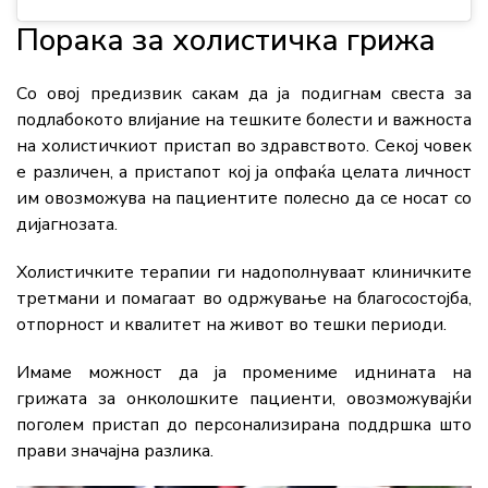
Порака за холистичка грижа
Со овој предизвик сакам да ја подигнам свеста за
подлабокото влијание на тешките болести и важноста
на холистичкиот пристап во здравството. Секој човек
е различен, а пристапот кој ја опфаќа целата личност
им овозможува на пациентите полесно да се носат со
дијагнозата.
Холистичките терапии ги надополнуваат клиничките
третмани и помагаат во одржување на благосостојба,
отпорност и квалитет на живот во тешки периоди.
Имаме можност да ја промениме иднината на
грижата за онколошките пациенти, овозможувајќи
поголем пристап до персонализирана поддршка што
прави значајна разлика.