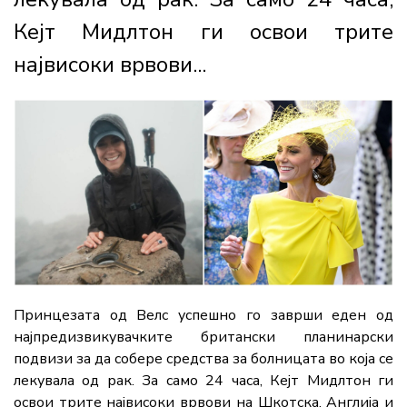
Кејт Мидлтон ги освои трите
највисоки врвови...
Принцезата од Велс успешно го заврши еден од
најпредизвикувачките британски планинарски
подвизи за да собере средства за болницата во која се
лекувала од рак. За само 24 часа, Кејт Мидлтон ги
освои трите највисоки врвови на Шкотска, Англија и