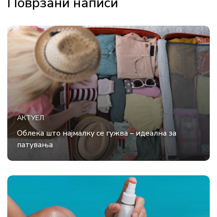
Поврзани написи
АКТУЕЛ
Облека што најмалку се гужва – идеална за
патувања