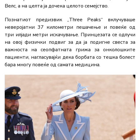
Велс, а на целта ја дочека целото семејство.
Познатиот предизвик „Three Peaks“ вклучуваше
неверојатни 37 километри пешачење и повеќе од
три илјади метри искачување. Принцезата се одлучи
на овој физички подвиг за да ја подигне свеста за
важноста на сеопфатната грижа за онколошките
пациенти, нагласувајќи дека борбата со тешка болест
бара многу повеќе од самата медицина.