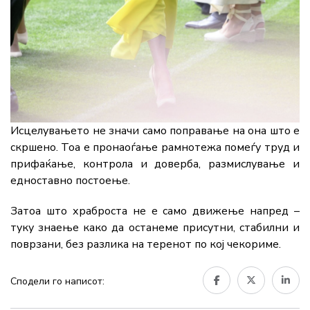
Исцелувањето не значи само поправање на она што е
скршено. Тоа е пронаоѓање рамнотежа помеѓу труд и
прифаќање, контрола и доверба, размислување и
едноставно постоење.
Затоа што храброста не е само движење напред –
туку знаење како да останеме присутни, стабилни и
поврзани, без разлика на теренот по кој чекориме.
Сподели го написот: