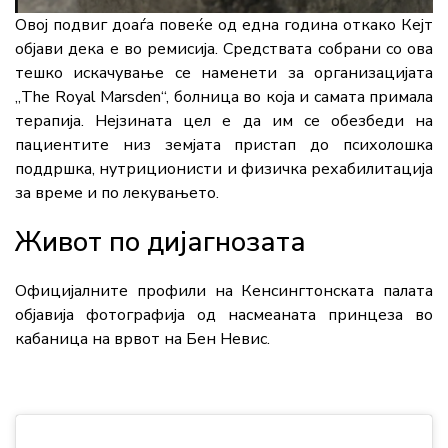
Овој подвиг доаѓа повеќе од една година откако Кејт
објави дека е во ремисија. Средствата собрани со ова
тешко искачување се наменети за организацијата
„The Royal Marsden“, болница во која и самата примала
терапија. Нејзината цел е да им се обезбеди на
пациентите низ земјата пристап до психолошка
поддршка, нутриционисти и физичка рехабилитација
за време и по лекувањето.
Живот по дијагнозата
Официјалните профили на Кенсингтонската палата
објавија фотографија од насмеаната принцеза во
кабаница на врвот на Бен Невис.