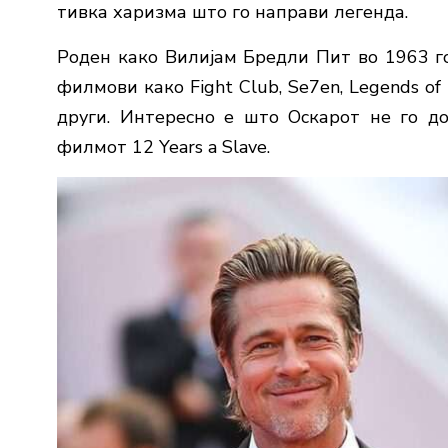
тивка харизма што го направи легенда.
Роден како Вилијам Бредли Пит во 1963 год
филмови како Fight Club, Se7en, Legends of 
други. Интересно е што Оскарот не го до
филмот 12 Years a Slave.