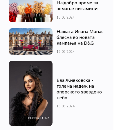
Најдобро време за
земање витамини
15.05.2024
Нашата Ивана Манас
блесна во новата
кампања на D&G
15.05.2024
Ева Живковска -
голема надеж на
оперското ѕвездено
небо
15.05.2024