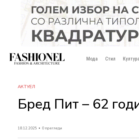
Мода
Стил
Култур
АКТУЕЛ
Бред Пит – 62 год
18.12.2025
0 прегледи