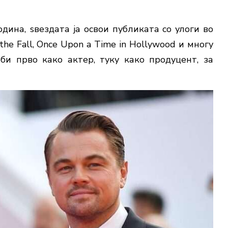
ина, ѕвездата ја освои публиката со улоги во
the Fall, Once Upon a Time in Hollywood и многу
би прво како актер, туку како продуцент, за