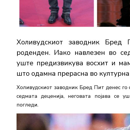
Холивудскиот заводник Бред 
роденден. Иако навлезен во сед
уште предизвикува восхит и мам
што одамна прерасна во културна и
Холивудскиот заводник Бред Пит денес го с
седмата деценија, неговата појава се 
погледи.