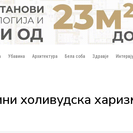
а
Убавина
Архитектура
Бела соба
Здравје
Интервј
ини холивудска хариз