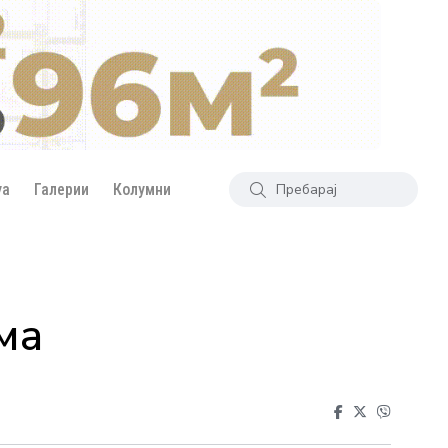
уа
Галерии
Колумни
ма