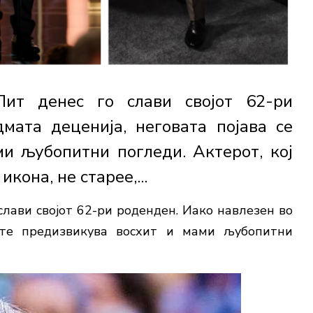
Пит денес го слави својот 62-ри
мата деценија, неговата појава се
и љубопитни погледи. Актерот, кој
кона, не старее,...
лави својот 62-ри роденден. Иако навлезен во
уште предизвикува восхит и мами љубопитни