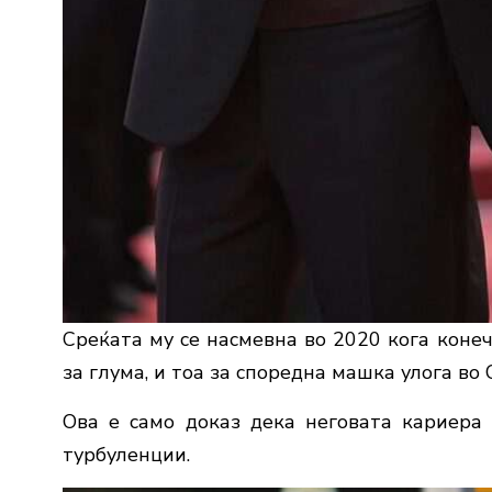
Среќата му се насмевна во 2020 кога коне
за глума, и тоа за споредна машка улога во 
Ова е само доказ дека неговата кариера 
турбуленции.