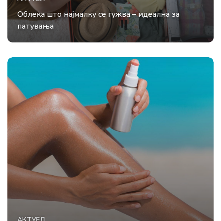
Облека што најмалку се гужва – идеална за
патувања
АКТУЕЛ