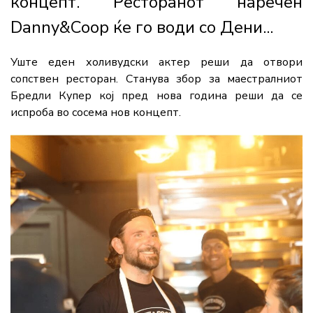
концепт. Ресторанот наречен
Danny&Coop ќе го води со Дени...
Уште еден холивудски актер реши да отвори
сопствен ресторан. Станува збор за маестралниот
Бредли Купер кој пред нова година реши да се
испроба во сосема нов концепт.