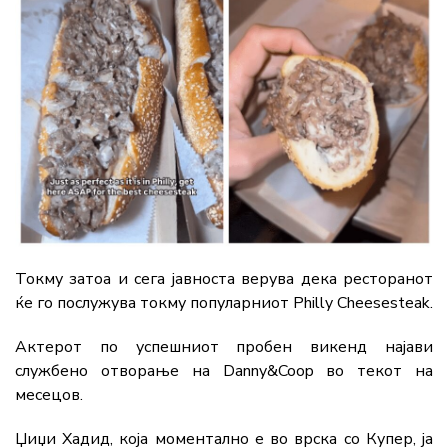
Токму затоа и сега јавноста верува дека ресторанот
ќе го послужува токму популарниот Philly Cheesesteak.
Актерот по успешниот пробен викенд најави
службено отворање на Danny&Coop во текот на
месецов.
Џиџи Хадид, која моментално е во врска со Купер, ја