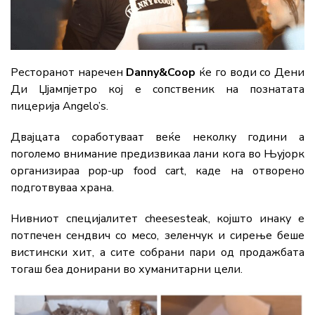
Ресторанот наречен
Danny&Coop
ќе го води со Дени
Ди Џјампјетро кој е сопственик на познатата
пицерија Angelo’s.
Двајцата соработуваат веќе неколку години а
поголемо внимание предизвикаа лани кога во Њујорк
организираа pop-up food cart, каде на отворено
подготвуваа храна.
Нивниот специјалитет cheesesteak, којшто инаку е
потпечен сендвич со месо, зеленчук и сирење беше
вистински хит, а сите собрани пари од продажбата
тогаш беа донирани во хуманитарни цели.