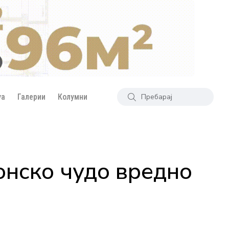
уа
Галерии
Колумни
онско чудо вредно