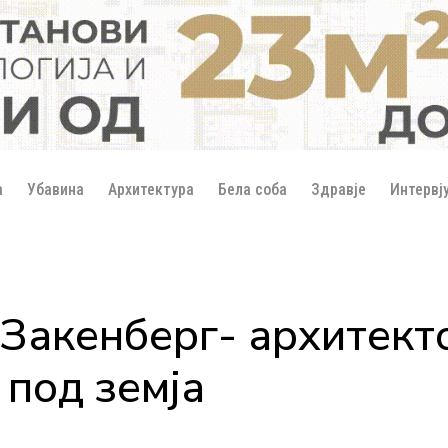
а
Убавина
Архитектура
Бела соба
Здравје
Интервј
Закенберг- архитект
 под земја