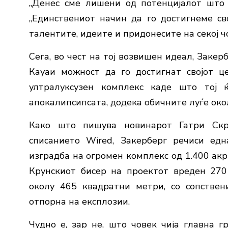
„Денес сме лишени од потенцијалот што м
„Единствениот начин да го достигнеме св
талентите, идеите и придонесите на секој чо
Сега, во чест на тој возвишен идеал, Заке
Кауаи можност да го достигнат својот це
ултралуксузен комплекс каде што тој
апокалипсипсата, додека обичните луѓе окол
Како што пишува новинарот Гатри Скр
списанието Wired, Закерберг речиси едн
изградба на огромен комплекс од 1.400 акри
Крунскиот бисер на проектот вреден 27
околу 465 квадратни метри, со сопствен
отпорна на експлозии.
Чудно е, зар не, што човек чија главна 