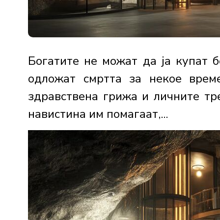
Богатите не можат да ја купат б
одложат смртта за некое време
здравствена грижа и личните тр
навистина им помагаат,...