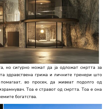
а, но сигурно можат да ја одложат смртта за
ата здравствена грижа и личните тренери што
помагаат, во просек, да живеат подолго од
израмнувач. Тоа е стравот од смртта. Тоа е она
лемите богатства.