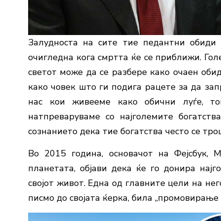
Залудноста на сите тие педантни обиди
очигледна кога смртта ќе се приближи. Гол
светот може да се разбере како очаен обид
како човек што ги подига рацете за да зап
нас кои живееме како обични луѓе, т
натпреваруваме со најголемите богатств
сознанието дека тие богатства често се тро
Во 2015 година, основачот на Фејсбук, М
планетата, објави дека ќе го донира најг
својот живот. Една од главните цели на не
писмо до својата ќерка, била „промовирање 