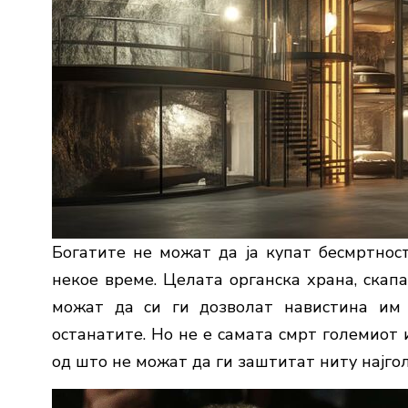
Богатите не можат да ја купат бесмртност
некое време. Целата органска храна, скап
можат да си ги дозволат навистина им 
останатите. Но не е самата смрт големиот 
од што не можат да ги заштитат ниту најго