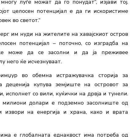
ногу луѓе можат да го понудат“, изјави тој.
ојот целосен потенцијал е да ги искористиме
век во светот.“
рберг им нуди на жителите на хавајскиот остров
лосен потенцијал – поточно, со изградба на
 ќе може да се засолни и да ја преживее
у него ќе исчезнуваат.
имџур во обемна истражувачка сторија за
а деценија купува земјиште на островот за
, исполнет со вили, куќички на дрвја и тунели.
0 милиони долари е подземно засолниште од
и извори на енергија и храна, како и врата
грижа е глобалната еднаквост има потреба од