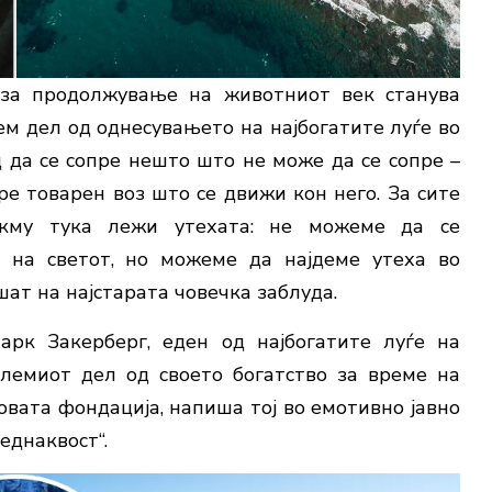
 за продолжување на животниот век станува
ем дел од однесувањето на најбогатите луѓе во
 да се сопре нешто што не може да се сопре –
ре товарен воз што се движи кон него. За сите
окму тука лежи утехата: не можеме да се
а на светот, но можеме да најдеме утеха во
шат на најстарата човечка заблуда.
арк Закерберг, еден од најбогатите луѓе на
олемиот дел од своето богатство за време на
говата фондација, напиша тој во емотивно јавно
еднаквост“.