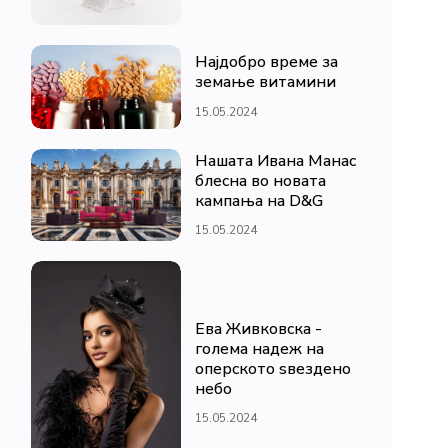
Најдобро време за
земање витамини
15.05.2024
Нашата Ивана Манас
блесна во новата
кампања на D&G
15.05.2024
Ева Живковска -
голема надеж на
оперското ѕвездено
небо
15.05.2024