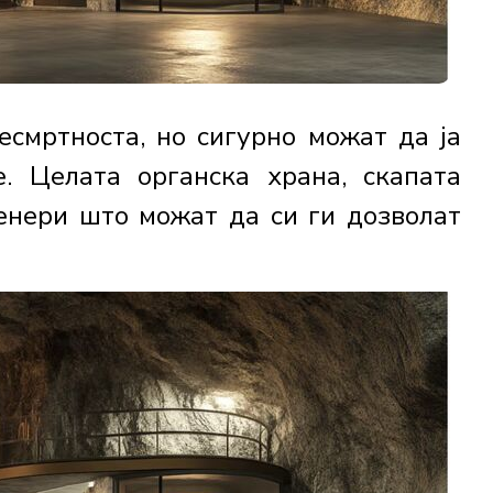
есмртноста, но сигурно можат да ја
. Целата органска храна, скапата
енери што можат да си ги дозволат