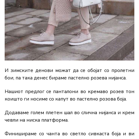
И зимските денови можат да се обојат со пролетни
бои, па така денес бираме пастелно розева нијанса.
Нашиот предлог се панталони во кремаво розев тон
коишто ги носиме со капут во пастелно розова боја.
Додаваме голем плетен шал во слична нијанса и крем
чевли на ниска платформа.
Финишираме со чанта во светло сивкаста боја и ви