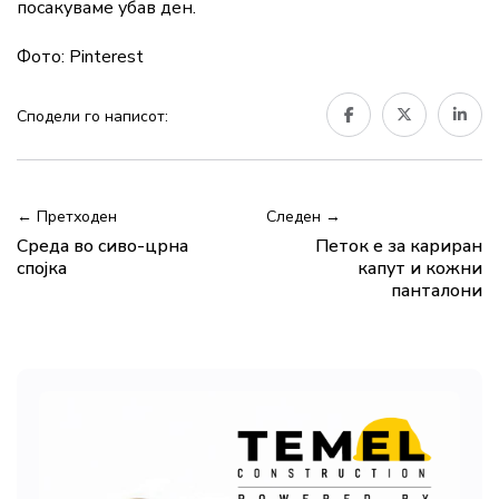
посакуваме убав ден.
Фото: Pinterest
Сподели го написот:
← Претходен
Следен →
Среда во сиво-црна
Петок е за кариран
спојка
капут и кожни
панталони