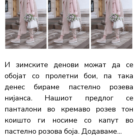
И зимските денови можат да се
обојат со пролетни бои, па така
денес бираме пастелно розева
нијанса. Нашиот предлог се
панталони во кремаво розев тон
коишто ги носиме со капут во
пастелно розова боја. Додаваме...