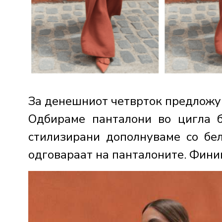
За денешниот четврток предложув
Одбираме панталони во цигла б
стилизирани дополнуваме со бе
одговараат на панталоните. Финиш