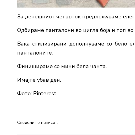
За денешниот четврток предложуваме елега
Одбираме панталони во цигла боја и топ во 
Вака стилизирани дополнуваме со бело е
панталоните.
Финишираме со мини бела чанта.
Имајте убав ден.
Фото: Pinterest
Сподели го написот: