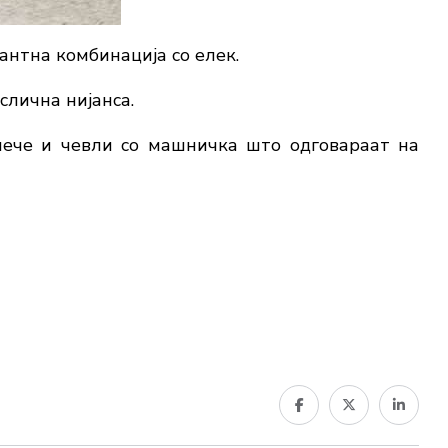
нтна комбинација со елек.
слична нијанса.
лече и чевли со машничка што одговараат на