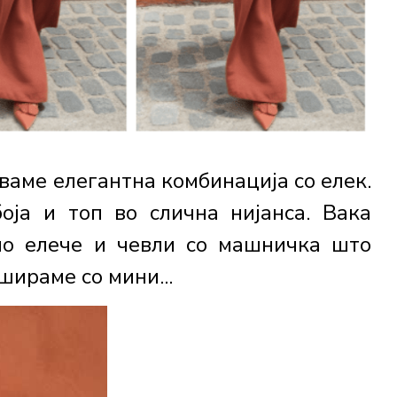
аме елегантна комбинација со елек.
оја и топ во слична нијанса. Вака
ло елече и чевли со машничка што
ираме со мини...