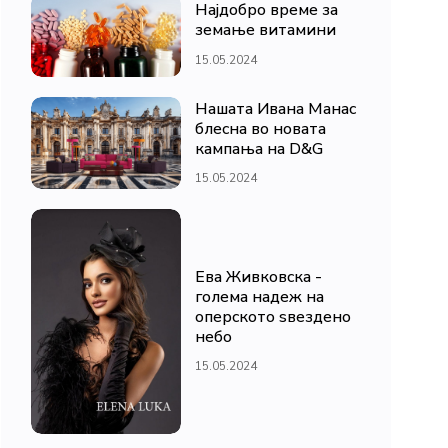
Најдобро време за
земање витамини
15.05.2024
Нашата Ивана Манас
блесна во новата
кампања на D&G
15.05.2024
Ева Живковска -
голема надеж на
оперското ѕвездено
небо
15.05.2024