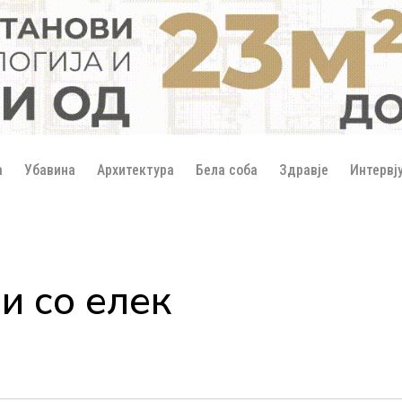
а
Убавина
Архитектура
Бела соба
Здравје
Интервј
и со елек