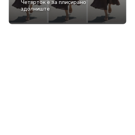
Четврток е за плисирано
здолниште