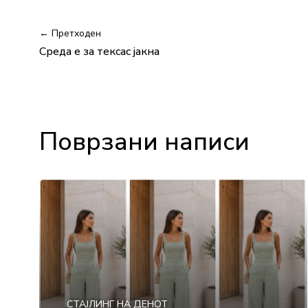
← Претходен
Среда е за тексас јакна
Поврзани написи
СТАЈЛИНГ НА ДЕНОТ