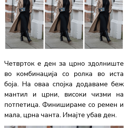
Четврток е ден за црно здолниште
во комбинација со ролка во иста
боја. На оваа спојка додаваме беж
мантил и црни, високи чизми на
потпетица. Финишираме со ремен и
мала, црна чанта. Имајте убав ден.