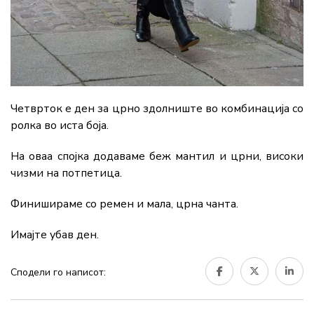
Четврток е ден за црно здолниште во комбинација со
ролка во иста боја.
На оваа спојка додаваме беж мантил и црни, високи
чизми на потпетица.
Финишираме со ремен и мала, црна чанта.
Имајте убав ден.
Сподели го написот: