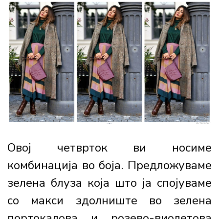
Овој четврток ви носиме
комбинација во боја. Предложуваме
зелена блуза која што ја спојуваме
со макси здолниште во зелена
портокалова и розево-виолетова