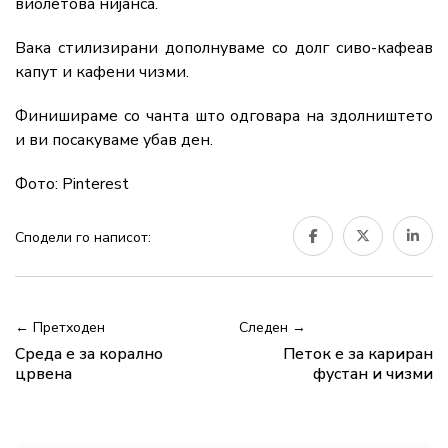
виолетова нијанса.
Вака стилизирани дополнуваме со долг сиво-кафеав
капут и кафени чизми.
Финишираме со чанта што одговара на здолништето
и ви посакуваме убав ден.
Фото: Pinterest
Сподели го написот:
← Претходен
Следен →
Среда е за корално
Петок е за кариран
црвена
фустан и чизми