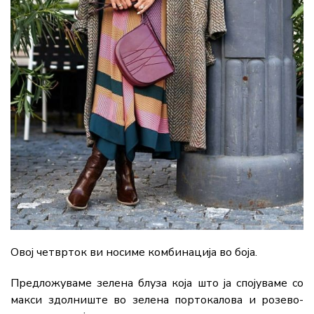
Овој четврток ви носиме комбинација во боја.
Предложуваме зелена блуза која што ја спојуваме со
макси здолниште во зелена портокалова и розево-