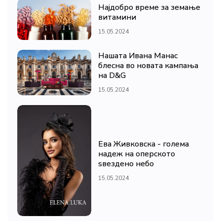
Најдобро време за земање
витамини
15.05.2024
Нашата Ивана Манас
блесна во новата кампања
на D&G
15.05.2024
Ева Живковска - голема
надеж на оперското
ѕвездено небо
15.05.2024