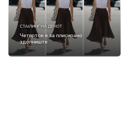
СТАЈЛИНГ НА ДЕНОТ
Четврток е за плисирано
здолниште