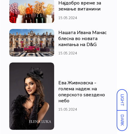
Најдобро време за
земање витамини
15.05.2024
Нашата Ивана Манас
блесна во новата
кампања на D&G
15.05.2024
Ева Живковска -
голема надеж на
оперското ѕвездено
LIGHT
небо
15.05.2024
DARK