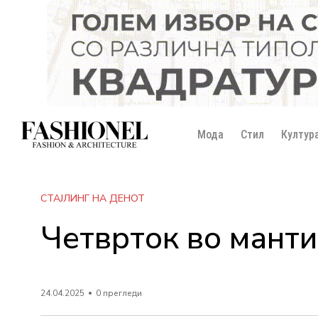
Мода
Стил
Култур
СТАЈЛИНГ НА ДЕНОТ
Четврток во манти
24.04.2025
0 прегледи