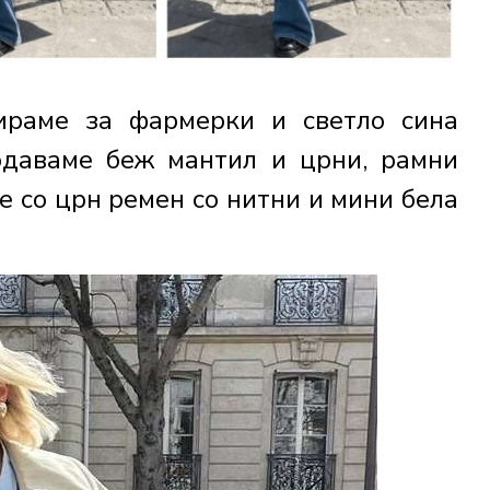
ираме за фармерки и светло сина
одаваме беж мантил и црни, рамни
е со црн ремен со нитни и мини бела