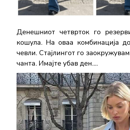
Денешниот четврток го резерв
кошула. На оваа комбинација д
чевли. Стајлингот го заокружувам
чанта. Имајте убав ден....