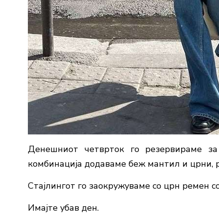
Денешниот четврток го резервираме за
комбинација додаваме беж мантил и црни, 
Стајлингот го заокружуваме со црн ремен с
Имајте убав ден.