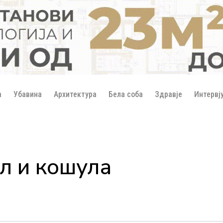
а
Убавина
Архитектура
Бела соба
Здравје
Интервј
л и кошула