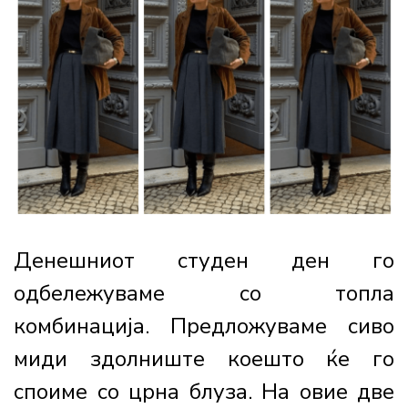
Денешниот студен ден го
одбележуваме со топла
комбинација. Предложуваме сиво
миди здолниште коешто ќе го
споиме со црна блуза. На овие две