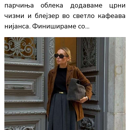
парчиња облека додаваме црни
чизми и блејзер во светло кафеава
нијанса. Финишираме со...