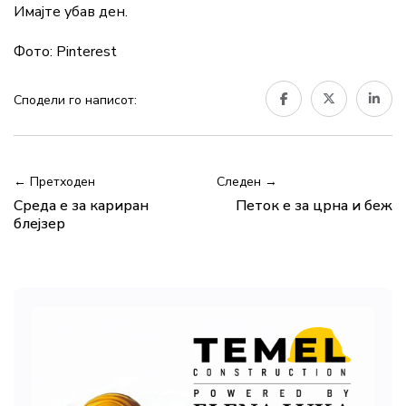
Имајте убав ден.
Фото: Pinterest
Сподели го написот:
← Претходен
Следен →
Среда е за кариран
Петок е за црна и беж
блејзер