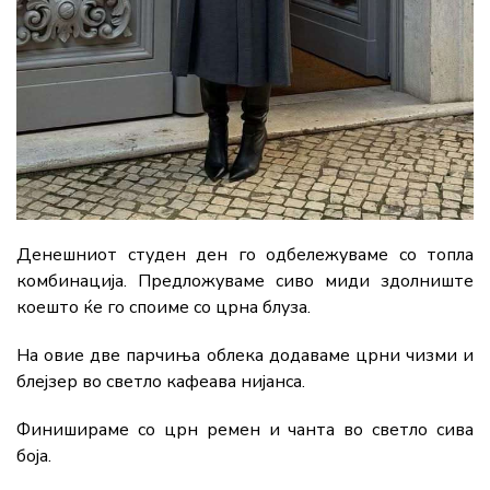
Денешниот студен ден го одбележуваме со топла
комбинација. Предложуваме сиво миди здолниште
коешто ќе го споиме со црна блуза.
На овие две парчиња облека додаваме црни чизми и
блејзер во светло кафеава нијанса.
Финишираме со црн ремен и чанта во светло сива
боја.