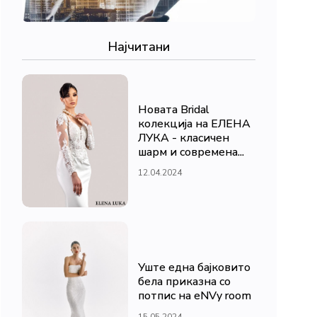
Најчитани
Новата Bridal
колекција на ЕЛЕНА
ЛУКА - класичен
шарм и современа...
12.04.2024
Уште една бајковито
бела приказна со
потпис на eNVy room
15.05.2024