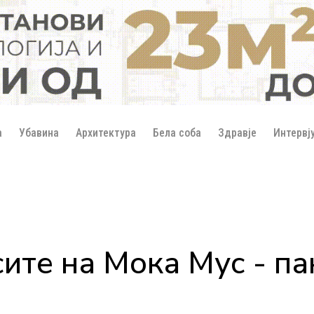
а
Убавина
Архитектура
Бела соба
Здравје
Интервј
ите на Мока Мус - па