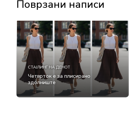
Поврзани написи
СТАЈЛИНГ НА ДЕНОТ
Четврток е за плисирано
здолниште