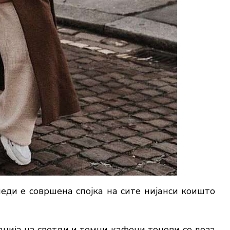
еди е совршена спојка на сите нијанси коишто
ција на светли и темни кафени тонови со доза