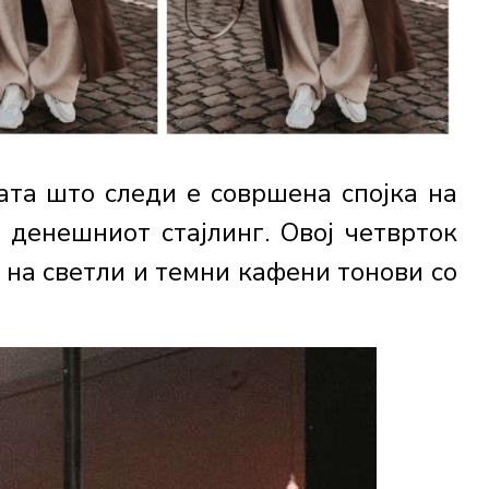
ата што следи е совршена спојка на
 денешниот стајлинг. Овој четврток
на светли и темни кафени тонови со