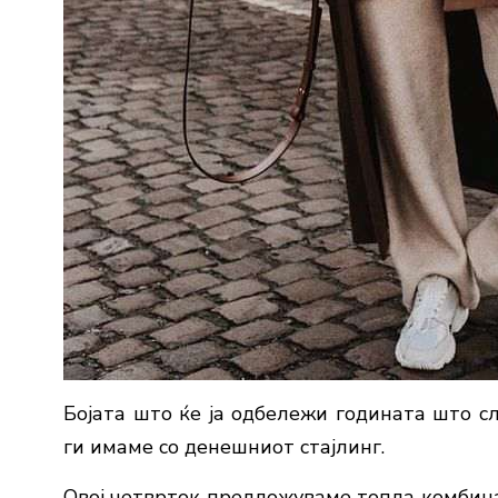
Бојата што ќе ја одбележи годината што сл
ги имаме со денешниот стајлинг.
Овој четврток предложуваме топла комбина