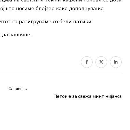
којшто носиме блејзер како дополнување.
итот го разигруваме со бели патики.
 да започне.
Следен →
Петок е за свежа минт нијанса