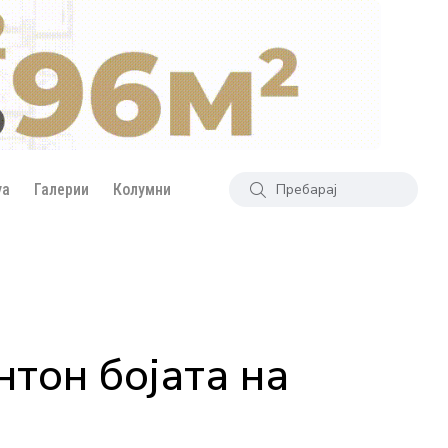
уа
Галерии
Колумни
нтон бојата на