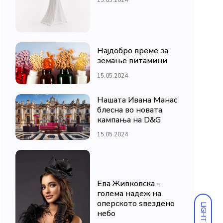
Најдобро време за
земање витамини
15.05.2024
Нашата Ивана Манас
блесна во новата
кампања на D&G
15.05.2024
Ева Живковска -
голема надеж на
оперското ѕвездено
LIGHT
небо