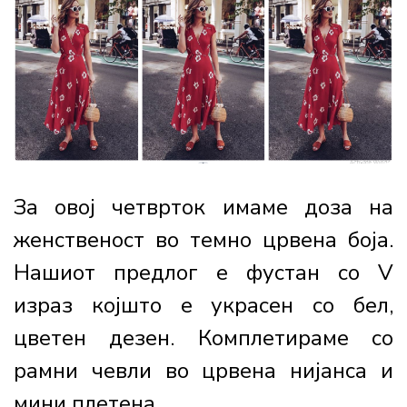
За овој четврток имаме доза на
женственост во темно црвена боја.
Нашиот предлог е фустан со V
израз којшто е украсен со бел,
цветен дезен. Комплетираме со
рамни чевли во црвена нијанса и
мини плетена...