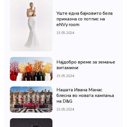
Уште една бајковито бела
приказна со потпис на
eNVy room
15.05.2024
Најдобро време за земање
витамини
15.05.2024
Нашата Ивана Манас
блесна во новата кампања
на D&G
15.05.2024