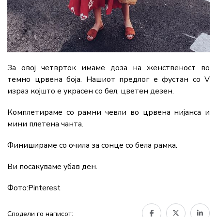
За овој четврток имаме доза на женственост во
темно црвена боја. Нашиот предлог е фустан со V
израз којшто е украсен со бел, цветен дезен.
Комплетираме со рамни чевли во црвена нијанса и
мини плетена чанта.
Финишираме со очила за сонце со бела рамка.
Ви посакуваме убав ден.
Фото:Pinterest
Сподели го написот: