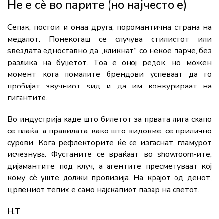
Не е сè во парите (но најчесто е)
Сепак, постои и онаа друга, поромантична страна на
медалот. Понекогаш се случува стилистот или
ѕвездата едноставно да „кликнат“ со некое парче, без
разлика на буџетот. Тоа е оној редок, но можен
момент кога помалите брендови успеваат да го
пробијат звучниот ѕид и да им конкурираат на
гигантите.
Во индустрија каде што билетот за првата лига скапо
се плаќа, а правилата, како што видовме, се прилично
сурови. Кога рефлекторите ќе се изгаснат, гламурот
исчезнува. Фустаните се враќаат во showroom-ите,
дијамантите под клуч, а агентите пресметуваат кој
кому сè уште должи провизија. На крајот од денот,
црвениот тепих е само најскапиот пазар на светот.
Н.Т