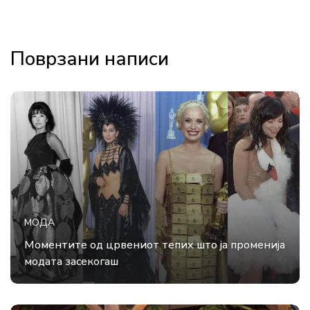
Поврзани написи
МОДА
Моментите од црвениот тепих што ја променија
модата засекогаш