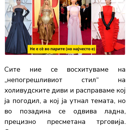
Сите ние се восхитуваме на
„непогрешливиот стил“ на
холивудските диви и расправаме кој
ја погодил, а кој ја утнал темата, но
во позадина се одвива ладна,
прецизно пресметана трговија.