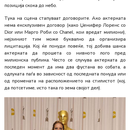
позиција скока до небо.
Тука на сцена стапуваат договорите. Ако актерката
нема ексклузивен договор (како Џенифер Лоренс со
Dior или Марго Роби со Chanel, кои вредат милиони),
нејзиниот тим може буквално да организира
лицитација. Кој ќе понуди повеќе, тој добива шанса
актерката да прошета со нивното лого пред
милионска публика. Често се случува актерката до
последен момент да има два фустана во собата, а
одлуката паѓа во зависност од последната понуда или
од промената на расположението на стилистот (кој,
да потсетиме, исто така го зема својот дел).