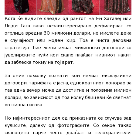
Кога ќе видите ѕвезди од рангот на Ен Хатавеј или
Лејди Гага како незаинтересирано дефилираат со
огрлица вредна 30 милиони долари, не мислете дека
е случајност или моден хир. Тоа е чиста деловна
стратегија. Тие жени имаат милионски договори со
јувелирските куќи кои скапо плаќаат нивниот накит
да заблеска токму на тој врат.
За оние помалку познати, кои немаат ексклузивни
договори, тарифата е јасна, еднократниот хонорар за
таа една вечер може да достигне и половина милион
долари, во зависност од тоа колку блицеви ќе светнат
во нивна насока.
Но најинтересниот дел од приказната се случува зад
кулисите, далеку од фотографите. Со секое такво
скапоцено парче често доаѓаат и телохранители.