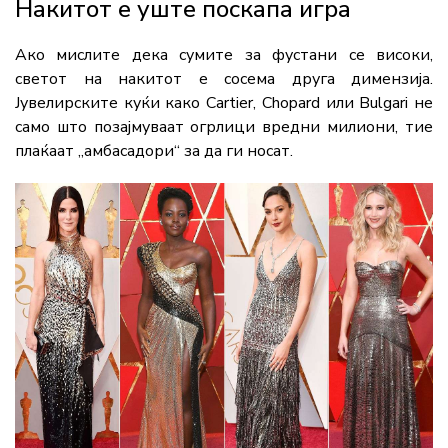
Накитот е уште поскапа игра
Ако мислите дека сумите за фустани се високи,
светот на накитот е сосема друга димензија.
Јувелирските куќи како Cartier, Chopard или Bulgari не
само што позајмуваат огрлици вредни милиони, тие
плаќаат „амбасадори“ за да ги носат.