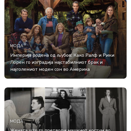
МОДА
Империја родена од љубов: Како Ралф и Рики
Лорен го изградија најстабилниот брак и
најголемиот моден сон во Америка
МОДА
Жената што го претвори машкиот костум во