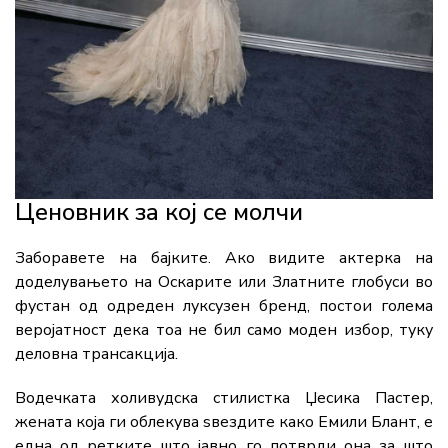
Ценовник за кој се молчи
Заборавете на бајките. Ако видите актерка на
доделувањето на Оскарите или Златните глобуси во
фустан од одреден луксузен бренд, постои голема
веројатност дека тоа не бил само моден избор, туку
деловна трансакција.
Водечката холивудска стилистка Џесика Пастер,
жената која ги облекува ѕвездите како Емили Блант, е
една од ретките што јавно го потврди она за што