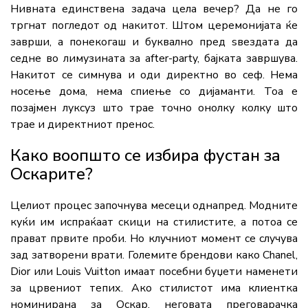
Нивната единствена задача цела вечер? Да не го
тргнат погледот од накитот. Штом церемонијата ќе
заврши, а понекогаш и буквално пред ѕвездата да
седне во лимузината за after-party, бајката завршува.
Накитот се симнува и оди директно во сеф. Нема
носење дома, нема спиење со дијаманти. Тоа е
позајмен луксуз што трае точно онолку колку што
трае и директниот пренос.
Како воопшто се избира фустан за
Оскарите?
Целиот процес започнува месеци однапред. Модните
куќи им испраќаат скици на стилистите, а потоа се
прават првите проби. Но клучниот момент се случува
зад затворени врати. Големите брендови како Chanel,
Dior или Louis Vuitton имаат посебни буџети наменети
за црвениот тепих. Ако стилистот има клиентка
номинирана за Оскар, неговата преговарачка