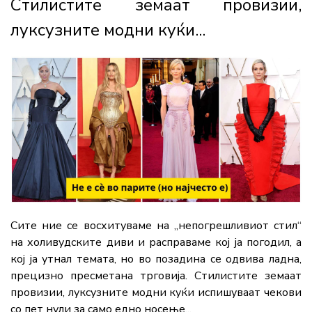
Стилистите земаат провизии,
луксузните модни куќи...
Сите ние се восхитуваме на „непогрешливиот стил“
на холивудските диви и расправаме кој ја погодил, а
кој ја утнал темата, но во позадина се одвива ладна,
прецизно пресметана трговија. Стилистите земаат
провизии, луксузните модни куќи испишуваат чекови
со пет нули за само едно носење...