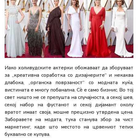
Иако холивудските актерки обожаваат да зборуваат
за „креативна соработка со дизајнерите“ и некаква
длабока, „органска поврзаност“ со модната куќа,
вистината е многу побанална. Сè е само бизнис. Во тој
свет ништо не се препушта на случајноста, а секој шев,
секој набор на фустанот и секој дијамант околу
вратот имаат своја, мошне прецизно утврдена цена.
Заборавете на модата, тука станува збор за чист
маркетинг, каде што местото на црвениот тепих
буквално се купува.