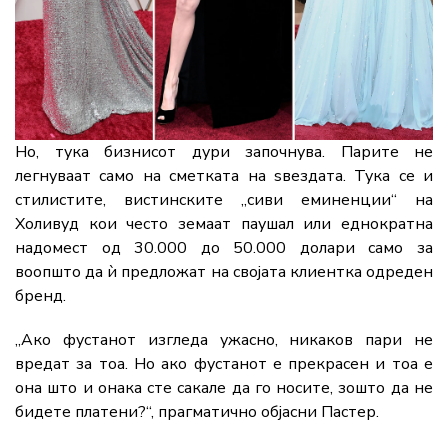
Но, тука бизнисот дури започнува. Парите не
легнуваат само на сметката на ѕвездата. Тука се и
стилистите, вистинските „сиви еминенции“ на
Холивуд кои често земаат паушал или еднократна
надомест од 30.000 до 50.000 долари само за
воопшто да ѝ предложат на својата клиентка одреден
бренд.
„Ако фустанот изгледа ужасно, никаков пари не
вредат за тоа. Но ако фустанот е прекрасен и тоа е
она што и онака сте сакале да го носите, зошто да не
бидете платени?“, прагматично објасни Пастер.