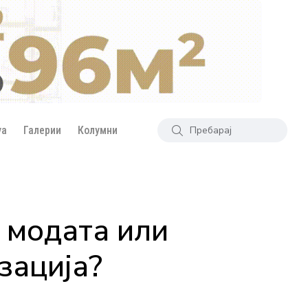
уа
Галерии
Колумни
 модата или
зација?