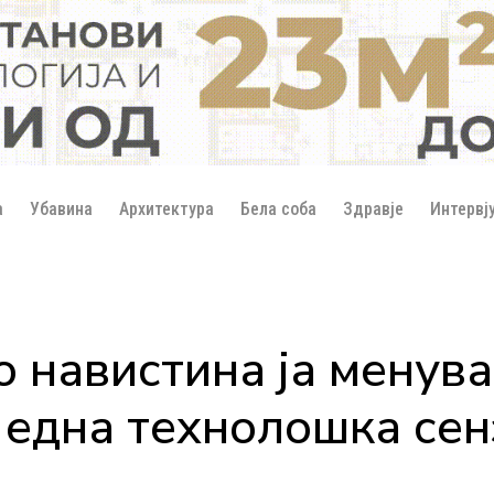
а
Убавина
Архитектура
Бела соба
Здравје
Интервј
 навистина ја менува
 една технолошка сен