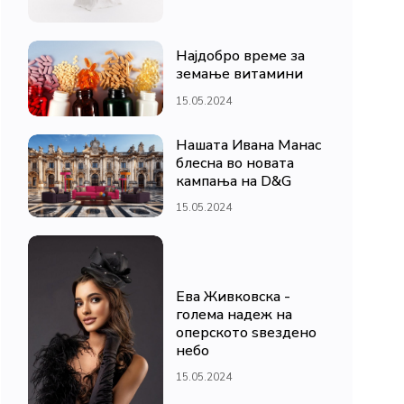
Најдобро време за
земање витамини
15.05.2024
Нашата Ивана Манас
блесна во новата
кампања на D&G
15.05.2024
Ева Живковска -
голема надеж на
оперското ѕвездено
небо
15.05.2024