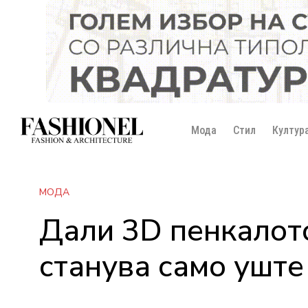
Мода
Стил
Култур
МОДА
Дали 3D пенкалото
станува само уште