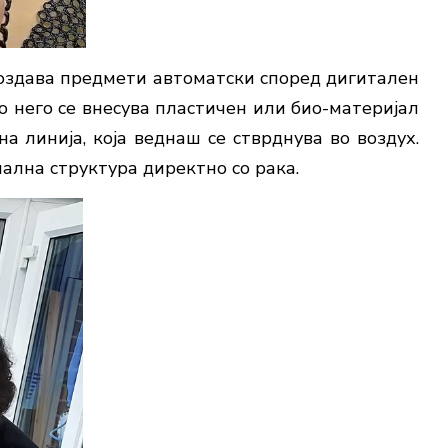
создава предмети автоматски според дигитален
 него се внесува пластичен или био-материјал
а линија, која веднаш се стврднува во воздух.
ална структура директно со рака.