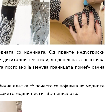
едната со иднината. Од првите индустриски
и дигитални текстили, до денешната вештачка
а постојано ја менува границата помеѓу рачна
бична алатка сè почесто се појавува во модните
исоките модни писти- 3D пенкалото.