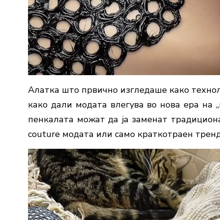
Алатка што првично изгледаше како техно
како дали модата влегува во нова ера на 
пенкалата можат да ја заменат традициона
couture модата или само краткотраен трен