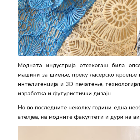
Модната индустрија отсекогаш била опс
машини за шиење, преку ласерско кроење 
интелигенција и 3D печатење, технологијат
изработка и футуристички дизајн.
Но во последните неколку години, една нео
ателјеа, на модните факултети и дури на в