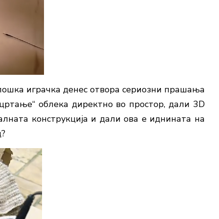
лошка играчка денес отвора сериозни прашања
„цртање“ облека директно во простор, дали 3D
лната конструкција и дали ова е иднината на
д?