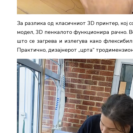
За разлика од класичниот 3D принтер, кој 
модел, 3D пенкалото функционира рачно. Во
што се загрева и излегува како флексибилн
Практично, дизајнерот „црта“ тродимензион