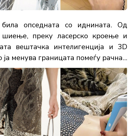
 била опседната со иднината. Од
 шиење, преку ласерско кроење и
ната вештачка интелигенција и 3D
 ја менува границата помеѓу рачна...