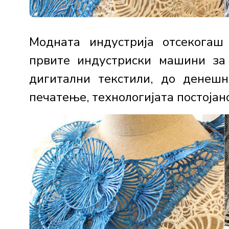
Модната индустрија отсекогаш
првите индустриски машини за
дигитални текстили, до денеш
печатење, технологијата постојано