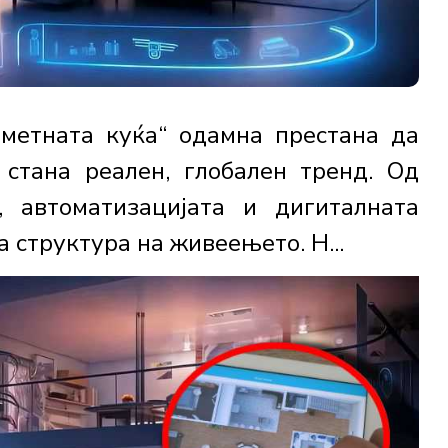
аметната куќа“ одамна престана да
 стана реален, глобален тренд. Од
, автоматизацијата и дигиталната
а структура на живеењето. Н...