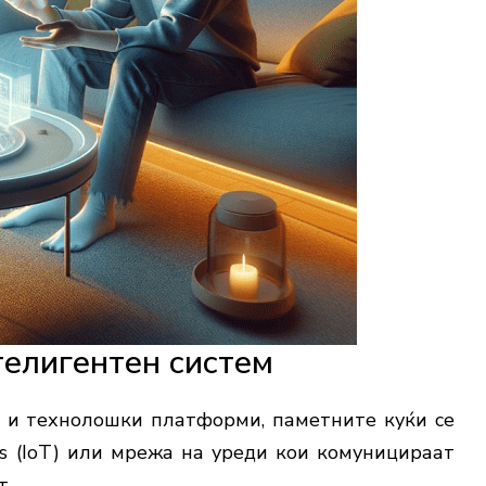
телигентен
систем
и
и
технолошки
платформи,
паметните
куќи
се
s (
IoT)
или
мрежа
на
уреди
кои
комуницираат
т.