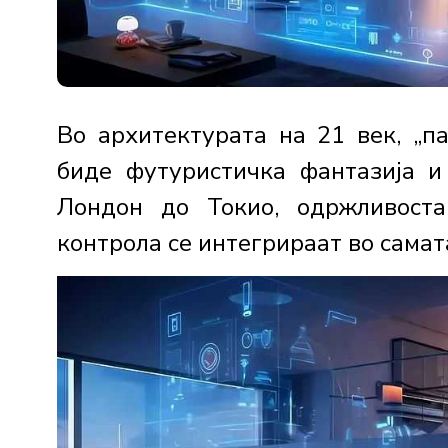
Во архитектурата на 21 век, „п
биде футуристичка фантазија и
Лондон до Токио, одржливоста
контрола се интегрираат во самат