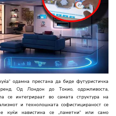
куќа“
одамна
престана
да
биде
футуристичка
тренд.
Од
Лондон
до
Токио,
одржливоста,
ола
се
интегрираат
во
самата
структура
на
ализмот
и
технолошката
софистицираност
се
ие
куќи
навистина
се „
паметни“
или
само