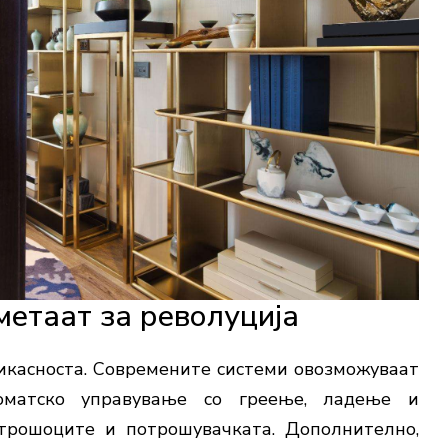
метаат
за
револуција
икасноста
.
Современите
системи
овозможуваат
оматско
управување
со
греење,
ладење
и
трошоците
и
потрошувачката.
Дополнително,