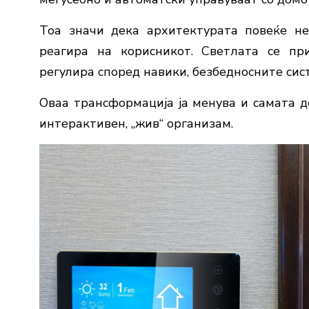
Тоа
значи
дека
архитектурата
повеќе
н
реагира
на
корисникот. С
ветлата
се
пр
регулира
според
навики,
безбедносните
сис
Оваа
трансформација
ја
менува
и
самата
д
интерактивен, „
жив“
организам
.