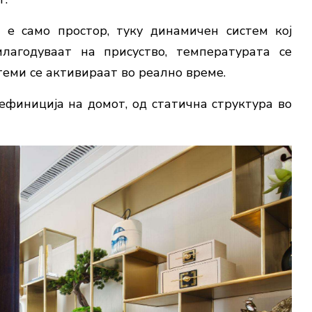
е
е
само
простор,
туку
динамичен
систем
кој
илагодуваат
на
присуство,
температурата
се
теми
се
активираат
во
реално
време.
ефиниција
на
домот,
од
статична
структура
во