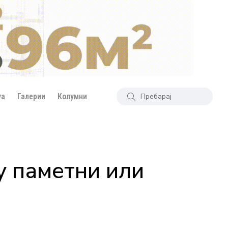
уа
Галерии
Колумни
у паметни или