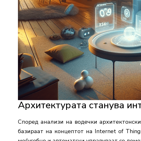
Архитектурата
станува
ин
Според
анализи
на
водечки
архитектонск
базираат
на
концептот
на
Internet
of
Thing
меѓусебно
и
автоматски
управуваат
со
домо