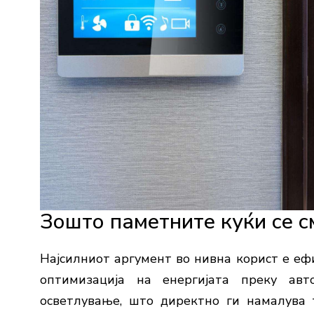
Зошто
паметните
куќи
се
с
Најсилниот
аргумент
во
нивна
корист
е
еф
оптимизација
на
енергијата
преку
авт
осветлување,
што
директно
ги
намалува