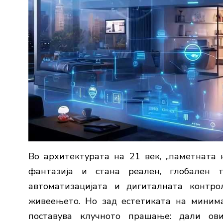
Во
архитектурата
на
21
век, „
паметната
фантазија
и
стана
реален,
глобален
автоматизацијата
и
дигиталната
контр
живеењето.
Но
зад
естетиката
на
миним
поставува
клучното
прашање:
дали
ов