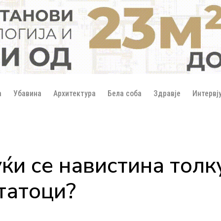
а
Убавина
Архитектура
Бела соба
Здравје
Интервј
ќи се навистина толк
татоци?