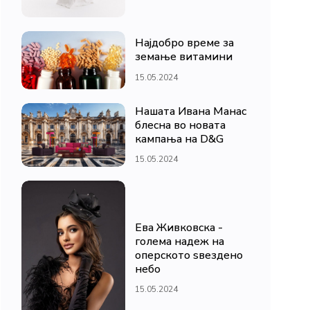
Најдобро време за
земање витамини
15.05.2024
Нашата Ивана Манас
блесна во новата
кампања на D&G
15.05.2024
Ева Живковска -
голема надеж на
оперското ѕвездено
небо
15.05.2024