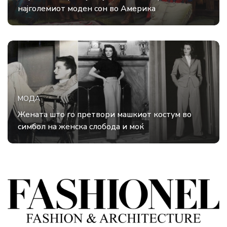
најголемиот моден сон во Америка
МОДА
Жената што го претвори машкиот костум во
симбол на женска слобода и моќ