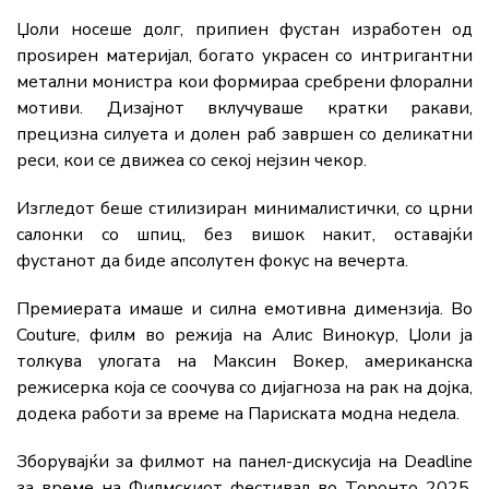
Џоли носеше долг, припиен фустан изработен од
проѕирен материјал, богато украсен со интригантни
метални монистра кои формираа сребрени флорални
мотиви. Дизајнот вклучуваше кратки ракави,
прецизна силуета и долен раб завршен со деликатни
реси, кои се движеа со секој нејзин чекор.
Изгледот беше стилизиран минималистички, со црни
салонки со шпиц, без вишок накит, оставајќи
фустанот да биде апсолутен фокус на вечерта.
Премиерата имаше и силна емотивна димензија. Во
Couture, филм во режија на Алис Винокур, Џоли ја
толкува улогата на Максин Вокер, американска
режисерка која се соочува со дијагноза на рак на дојка,
додека работи за време на Париската модна недела.
Зборувајќи за филмот на панел-дискусија на Deadline
за време на Филмскиот фестивал во Торонто 2025,