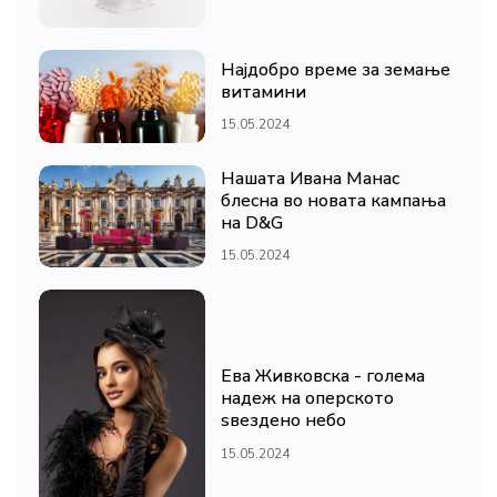
Најдобро време за земање
витамини
15.05.2024
Нашата Ивана Манас
блесна во новата кампања
на D&G
15.05.2024
Ева Живковска - голема
надеж на оперското
ѕвездено небо
15.05.2024