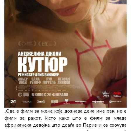
„Ова е филм за жена која дознава дека има рак, не е
филм за ракот. Исто како што е филм за млада
африканска девојка што доаѓа во Париз и се соочува