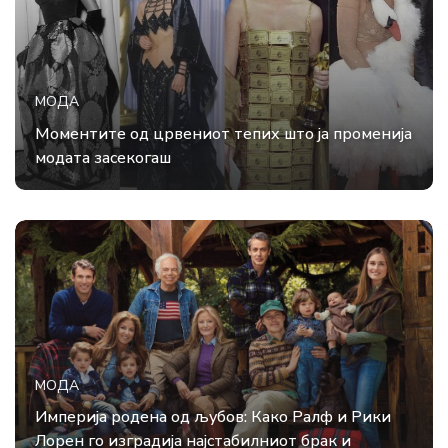
МОДА
Моментите од црвениот тепих што ја променија
модата засекогаш
МОДА
Империја родена од љубов: Како Ралф и Рики
Лорен го изградија најстабилниот брак и