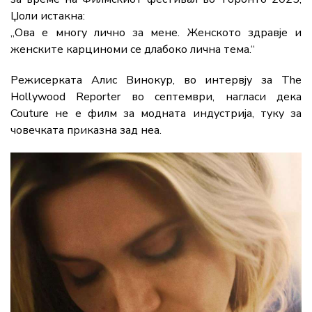
Џоли истакна:
„Ова е многу лично за мене. Женското здравје и
женските карциноми се длабоко лична тема.“
Режисерката Алис Винокур, во интервју за The
Hollywood Reporter во септември, нагласи дека
Couture не е филм за модната индустрија, туку за
човечката приказна зад неа.