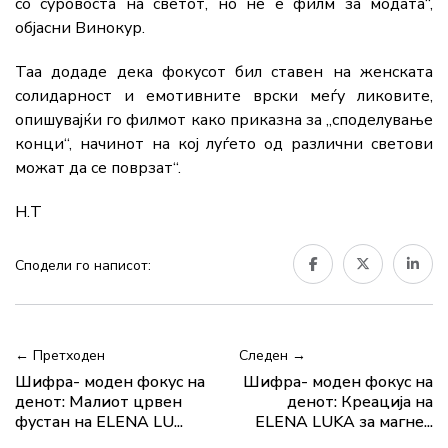
со суровоста на светот, но не е филм за модата“,
објасни Винокур.
Таа додаде дека фокусот бил ставен на женската
солидарност и емотивните врски меѓу ликовите,
опишувајќи го филмот како приказна за „споделување
конци“, начинот на кој луѓето од различни светови
можат да се поврзат“.
Н.Т
Сподели го написот:
← Претходен
Следен →
Шифра- моден фокус на
Шифра- моден фокус на
денот: Малиот црвен
денот: Креација на
фустан на ELENA LU...
ELENA LUKA за магне...