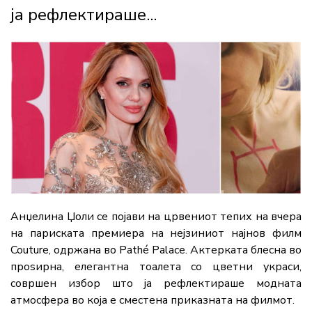
ја рефлектираше...
Анџелина Џоли се појави на црвениот тепих на вчера
на париската премиера на нејзиниот најнов филм
Couture, одржана во Pathé Palace. Актерката блесна во
проѕирна, елегантна тоалета со цветни украси,
совршен избор што ја рефлектираше модната
атмосфера во која е сместена приказната на филмот.