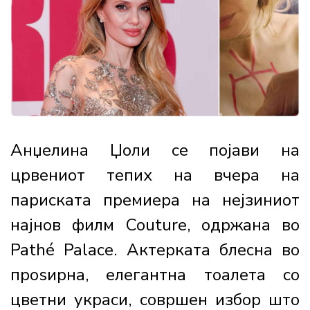
Анџелина Џоли се појави на
црвениот тепих на вчера на
париската премиера на нејзиниот
најнов филм Couture, одржана во
Pathé Palace. Актерката блесна во
проѕирна, елегантна тоалета со
цветни украси, совршен избор што