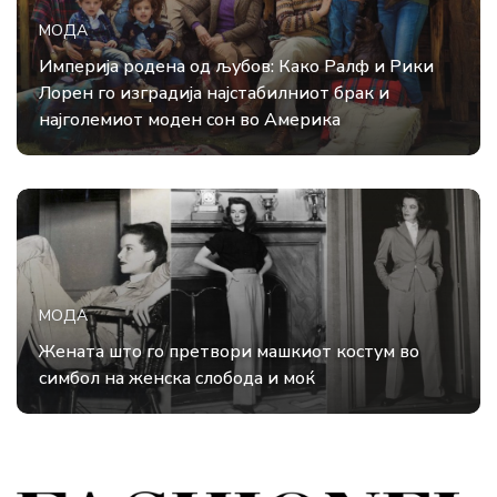
МОДА
Империја родена од љубов: Како Ралф и Рики
Лорен го изградија најстабилниот брак и
најголемиот моден сон во Америка
МОДА
Жената што го претвори машкиот костум во
симбол на женска слобода и моќ