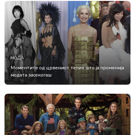
МОДА
Моментите од црвениот тепих што ја променија
модата засекогаш