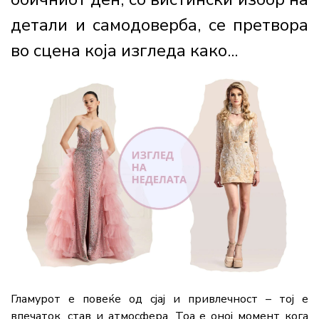
детали и самодоверба, се претвора
во сцена која изгледа како...
Гламурот е повеќе од сјај и привлечност – тој е
впечаток, став и атмосфера. Тоа е оној момент кога