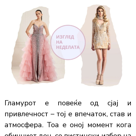
Гламурот е повеќе од сјај и
привлечност – тој е впечаток, став и
атмосфера. Тоа е оној момент кога
обичниот ден, со вистински избор на