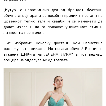
„Кутур“ е нераскинлив дел од брендот. Фустани
обично дизајнирани за посебни прилики, настани на
црвениот тепих, гала и свадби, и се наменети да
дадат изјава и да го покажат уникатниот стил и
личност на носителот.
Ние избравме неколку фустани кои навистина
раскажуваат приказна. Но никако обична! Во нив е
вткаена ДНК-та на „ЕЛЕНА ЛУКА“, а тоа веднаш
асоцира на одделување од толпата.