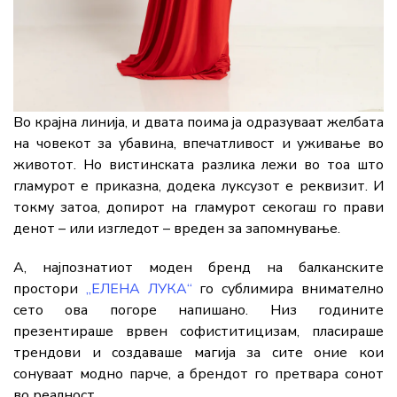
Во крајна линија, и двата поима ја одразуваат желбата
на човекот за убавина, впечатливост и уживање во
животот. Но вистинската разлика лежи во тоа што
гламурот е приказна, додека луксузот е реквизит. И
токму затоа, допирот на гламурот секогаш го прави
денот – или изгледот – вреден за запомнување.
А, најпознатиот моден бренд на балканските
простори
„ЕЛЕНА ЛУКА“
го сублимира внимателно
сето ова погоре напишано. Низ годините
презентираше врвен софиститицизам, пласираше
трендови и создаваше магија за сите оние кои
сонуваат модно парче, а брендот го претвара сонот
во реалност.