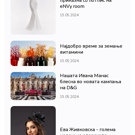
приказна со потпис на
eNVy room
15.05.2024
Најдобро време за земање
витамини
15.05.2024
Нашата Ивана Манас
блесна во новата кампања
на D&G
15.05.2024
Ева Живковска - голема