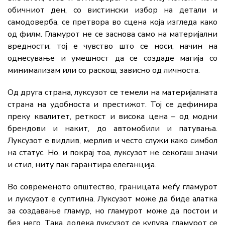
обичниот ден, со вистински избор на детали и
самодоверба, се претвора во сцена која изгледа како
од филм. Гламурот не се заснова само на материјални
вредности; тој е чувство што се носи, начин на
однесување и умешност да се создаде магија со
минимализам или со раскош, зависно од личноста.
Од друга страна, луксузот се темели на материјалната
страна на удобноста и престижот. Тој се дефинира
преку квалитет, реткост и висока цена – од модни
брендови и накит, до автомобили и патувања.
Луксузот е видлив, мерлив и често служи како симбол
на статус. Но, и покрај тоа, луксузот не секогаш значи
и стил, ниту пак гарантира елеганција.
Во современото општество, границата меѓу гламурот
и луксузот е суптилна. Луксузот може да биде алатка
за создавање гламур, но гламурот може да постои и
без него. Така, додека луксузот се купува, гламурот се