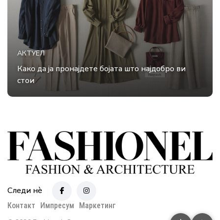
АКТУЕЛ
Како да ја пронајдете бојата што најдобро ви
стои
Следи нè
Контакт
Импресум
Маркетинг