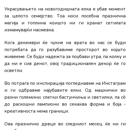
Украсувањето на новогодишната елка е убав момент
за целото семејство. Тоа носи посебна празнична
магија и топлина коишто ни ги хранат сетилата
измамувајќи насмевка.
Кога декември ќе чукне на врата во нас се буди
потребата да го разубавиме просторот во којшто
живееме. Се буди надежта за поубави утра, па колку и
да ни е сив денот, овој традиционален декор ќе го
осветли.
Во потрага по инспирација погледнавме на Инстаграм
и ги одбравме најубавите елки. Од машнички во
разни големини, слатки бастунчиња и светилки, па сè
до раскошни лампиони во секаква форма и боја -
креативноста нема граници.
Ова празнично дрвце во следниот месец ќе ни ги