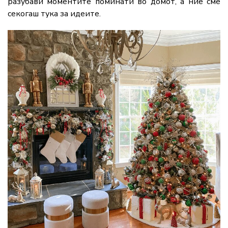
разубави моментите поминати во домот, а ние сме
секогаш тука за идеите.