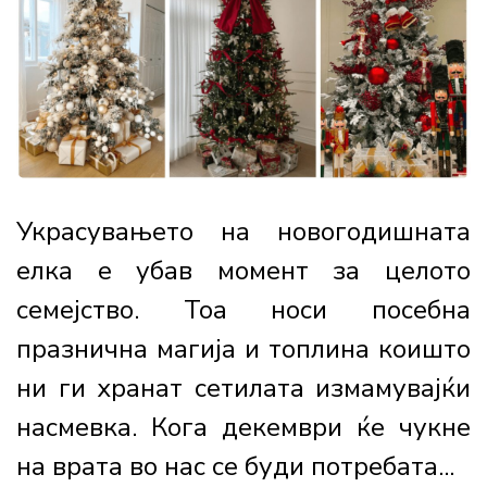
Украсувањето на новогодишната
елка е убав момент за целото
семејство. Тоа носи посебна
празнична магија и топлина коишто
ни ги хранат сетилата измамувајќи
насмевка. Кога декември ќе чукне
на врата во нас се буди потребата...