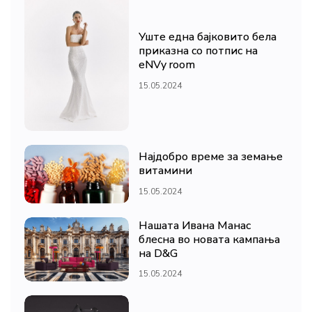
Уште една бајковито бела
приказна со потпис на
eNVy room
15.05.2024
Најдобро време за земање
витамини
15.05.2024
Нашата Ивана Манас
блесна во новата кампања
на D&G
15.05.2024