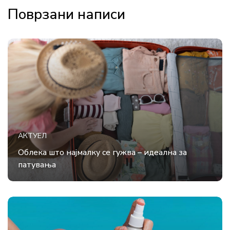
Поврзани написи
АКТУЕЛ
Облека што најмалку се гужва – идеална за
патувања