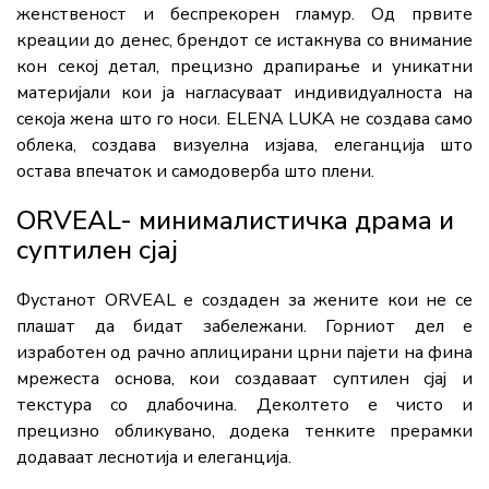
женственост и беспрекорен гламур. Од првите
креации до денес, брендот се истакнува со внимание
кон секој детал, прецизно драпирање и уникатни
материјали кои ја нагласуваат индивидуалноста на
секоја жена што го носи. ELENA LUKA не создава само
облека, создава визуелна изјава, елеганција што
остава впечаток и самодоверба што плени.
ORVEAL- минималистичка драма и
суптилен сјај
Фустанот ORVEAL е создаден за жените кои не се
плашат да бидат забележани. Горниот дел е
изработен од рачно аплицирани црни пајети на фина
мрежеста основа, кои создаваат суптилен сјај и
текстура со длабочина. Деколтето е чисто и
прецизно обликувано, додека тенките прерамки
додаваат леснотија и елеганција.