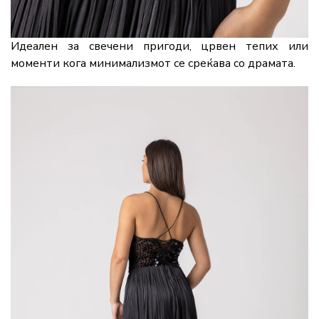
Идеален за свечени пригоди, црвен тепих или
моменти кога минимализмот се среќава со драмата.