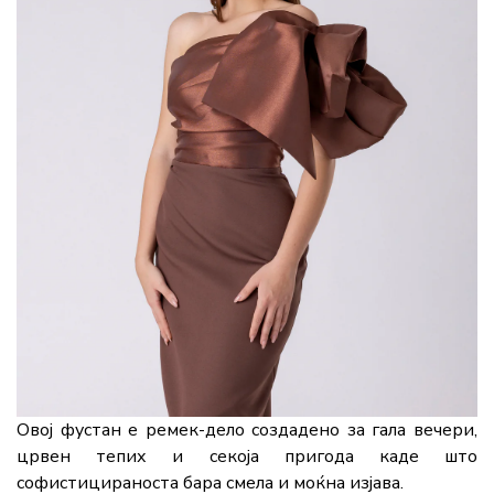
Овој фустан е ремек-дело создадено за гала вечери,
црвен тепих и секоја пригода каде што
софистицираноста бара смела и моќна изјава.