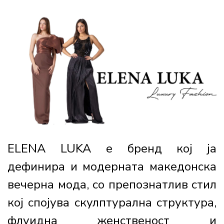
ELENA LUKA е бренд кој ја
дефинира и модерната македонска
вечерна мода, со препознатлив стил
кој спојува скулптурална структура,
флуидна женственост и