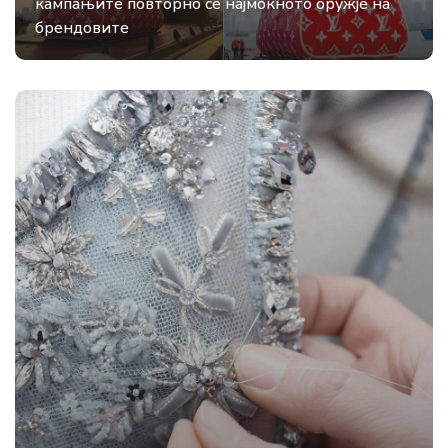
кампањите повторно се најмоќното оружје на
брендовите