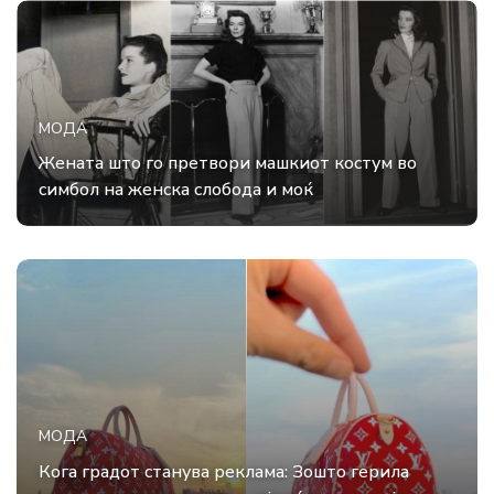
МОДА
Жената што го претвори машкиот костум во
симбол на женска слобода и моќ
МОДА
Кога градот станува реклама: Зошто герила