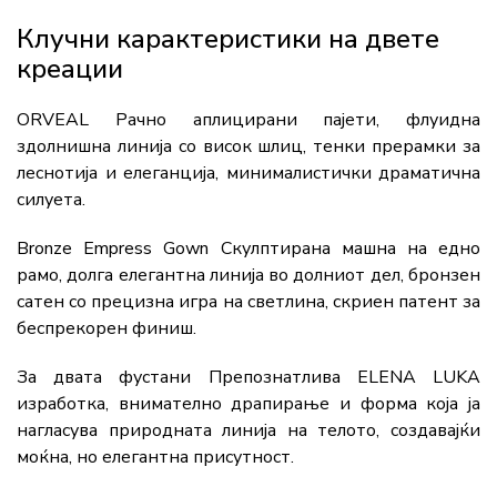
Клучни карактеристики на двете
креации
ORVEAL Рачно аплицирани пајети, флуидна
здолнишна линија со висок шлиц, тенки прерамки за
леснотија и елеганција, минималистички драматична
силуета.
Bronze Empress Gown Скулптирана машна на едно
рамо, долга елегантна линија во долниот дел, бронзен
сатен со прецизна игра на светлина, скриен патент за
беспрекорен финиш.
За двата фустани Препознатлива ELENA LUKA
изработка, внимателно драпирање и форма која ја
нагласува природната линија на телото, создавајќи
моќна, но елегантна присутност.