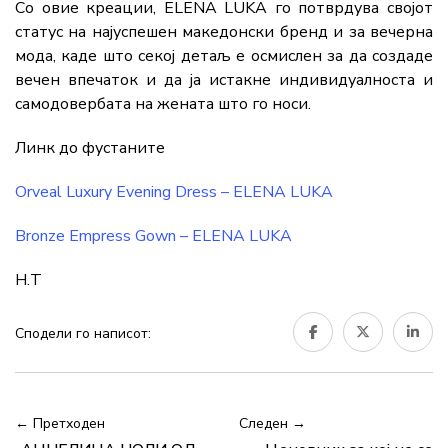
Со овие креации, ELENA LUKA го потврдува својот
статус на најуспешен македонски бренд и за вечерна
мода, каде што секој детаљ е осмислен за да создаде
вечен впечаток и да ја истакне индивидуалноста и
самодовербата на жената што го носи.
Линк до фустаните
Orveal Luxury Evening Dress – ELENA LUKA
Bronze Empress Gown – ELENA LUKA
Н.Т
Сподели го написот:
← Претходен
Следен →