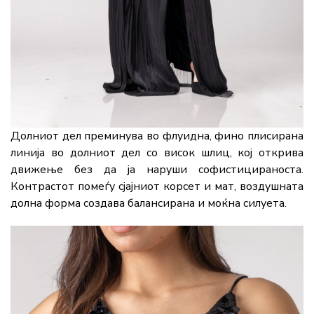
Долниот дел преминува во флуидна, фино плисирана
линија во долниот дел со висок шлиц, кој открива
движење без да ја наруши софистицираноста.
Контрастот помеѓу сјајниот корсет и мат, воздушната
долна форма создава балансирана и моќна силуета.