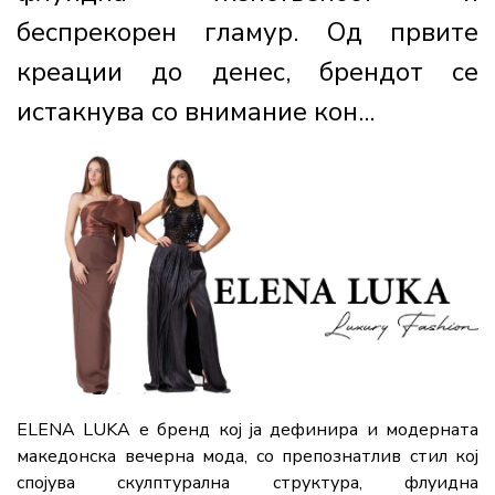
беспрекорен гламур. Од првите
креации до денес, брендот се
истакнува со внимание кон...
ELENA LUKA е бренд кој ја дефинира и модерната
македонска вечерна мода, со препознатлив стил кој
спојува скулптурална структура, флуидна