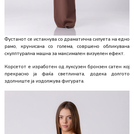
Фустанот се истакнува со драматична силуета на едно
рамо, крунисана со голема, совршено обликувана
скулптурална машна за максимален визуелен ефект.
Корсетот е изработен од луксузен бронзен сатен кој
прекрасно ја фаќа светлината, додека долгото
здолниште ја издолжува фигурата.