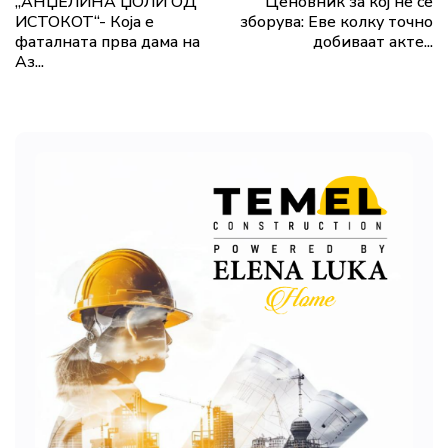
„АНЏЕЛИНА ЏОЛИ ОД
Ценовник за кој не се
ИСТОКОТ“- Која е
зборува: Еве колку точно
фаталната прва дама на
добиваат акте...
Аз...