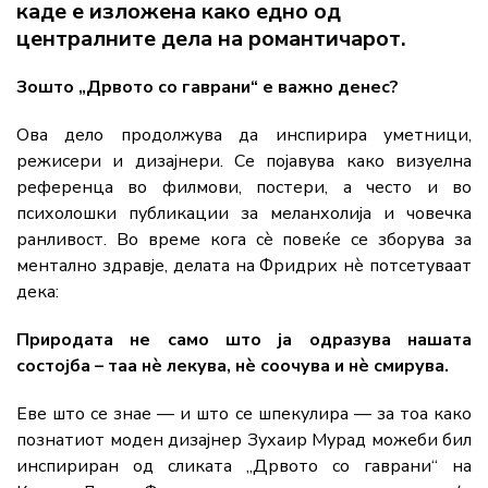
каде е изложена како едно од
централните дела на романтичарот.
Зошто „Дрвото со гаврани“ е важно денес?
Ова дело продолжува да инспирира уметници,
режисери и дизајнери. Се појавува како визуелна
референца во филмови, постери, а често и во
психолошки публикации за меланхолија и човечка
ранливост. Во време кога сè повеќе се зборува за
ментално здравје, делата на Фридрих нè потсетуваат
дека:
Природата не само што ја одразува нашата
состојба – таа нè лекува, нè соочува и нè смирува.
Еве што се знае — и што се шпекулира — за тоа како
познатиот моден дизајнер Зухаир Мурад можеби бил
инспириран од сликата „Дрвото со гаврани“ на