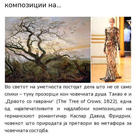
композиции на...
Во светот на уметноста постојат дела што не се само
слики – туку прозорци кон човечката душа. Такво е и
„Дрвото со гаврани“ (The Tree of Crows, 1822), една
од највпечатливите и најдлабоки композиции на
германскиот романтичар Каспар Давид Фридрих,
човекот што природата ја претвори во метафора за
човечката состојба.