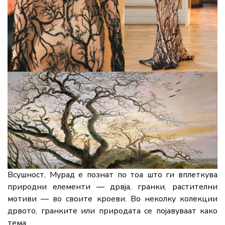
Всушност, Мурад е познат по тоа што ги вплеткува
природни елементи — дрвја, гранки, растителни
мотиви — во своите кроеви. Во неколку колекции
дрвото, гранките или природата се појавуваат како
тема.