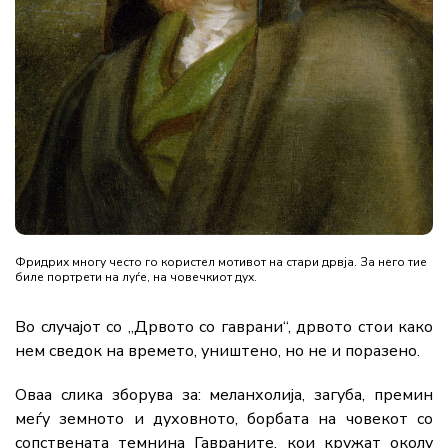
Фридрих многу често го користел мотивот на стари дрвја. За него тие
биле портрети на луѓе, на човечкиот дух.
Во случајот со „Дрвото со гаврани“, дрвото стои како
нем сведок на времето, уништено, но не и поразено.
Оваа слика зборува за: меланхолија, загуба, премин
меѓу земното и духовното, борбата на човекот со
сопствената темнина Гавраните, кои кружат околу