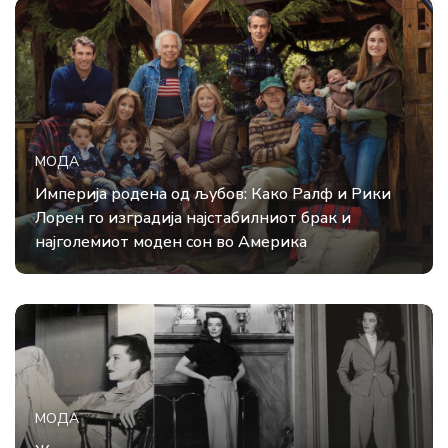
МОДА
Империја родена од љубов: Како Ралф и Рики
Лорен го изградија најстабилниот брак и
најголемиот моден сон во Америка
МОДА