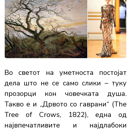
Во светот на уметноста постојат
дела што не се само слики – туку
прозорци кон човечката душа.
Такво е и „Дрвото со гаврани“ (The
Tree of Crows, 1822), една од
највпечатливите и најдлабоки