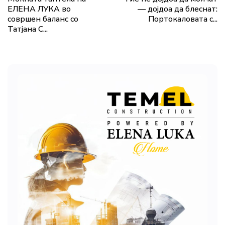
ЕЛЕНА ЛУКА во
— дојдоа да блеснат:
совршен баланс со
Портокаловата с...
Татјана С...