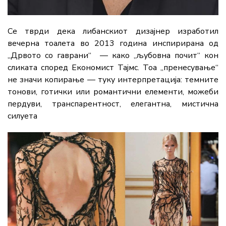
Се тврди дека либанскиот дизајнер изработил
вечерна тоалета во 2013 година инспирирана од
„Дрвото со гаврани“ — како „љубовна почит“ кон
сликата според Економист Тајмс. Тоа „пренесување“
не значи копирање — туку интерпретација: темните
тонови, готички или романтични елементи, можеби
пердуви, транспарентност, елегантна, мистична
силуета