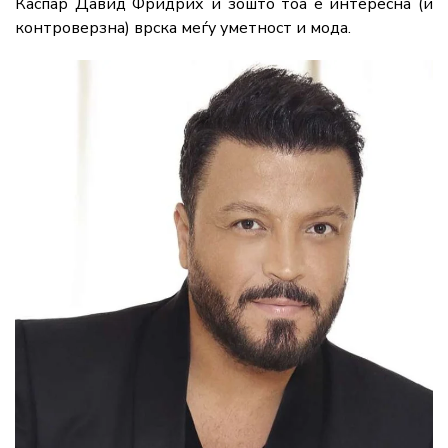
Каспар Давид Фридрих и зошто тоа е интересна (и
контроверзна) врска меѓу уметност и мода.