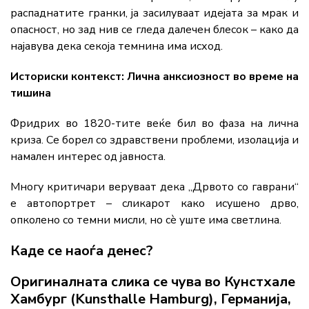
распаднатите гранки, ја засилуваат идејата за мрак и
опасност, но зад нив се гледа далечен блесок – како да
најавува дека секоја темнина има исход.
Историски контекст: Лична анксиозност во време на
тишина
Фридрих во 1820-тите веќе бил во фаза на лична
криза. Се борел со здравствени проблеми, изолација и
намален интерес од јавноста.
Многу критичари веруваат дека „Дрвото со гаврани“
е автопортрет – сликарот како исушено дрво,
опколено со темни мисли, но сè уште има светлина.
Каде се наоѓа денес?
Оригиналната слика се чува во Кунстхале
Хамбург (Kunsthalle Hamburg), Германија,