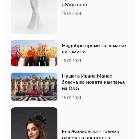
eNVy room
15.05.2024
Најдобро време за земање
витамини
15.05.2024
Нашата Ивана Манас
блесна во новата кампања
на D&G
15.05.2024
Ева Живковска - голема
надеж на оперското