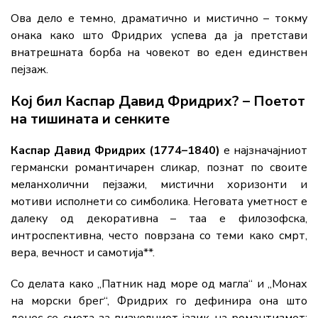
Ова дело е темно, драматично и мистично – токму
онака како што Фридрих успева да ја претстави
внатрешната борба на човекот во еден единствен
пејзаж.
Кој бил Каспар Давид Фридрих? – Поетот
на тишината и сенките
Каспар Давид Фридрих (1774–1840)
е најзначајниот
германски романтичарен сликар, познат по своите
меланхолични пејзажи, мистични хоризонти и
мотиви исполнети со симболика. Неговата уметност е
далеку од декоративна – таа е филозофска,
интроспективна, често поврзана со теми како смрт,
вера, вечност и самотија**.
Со делата како „Патник над море од магла“ и „Монах
на морски брег“, Фридрих го дефинира она што
денес се смета за визуелниот јазик на романтизмот: