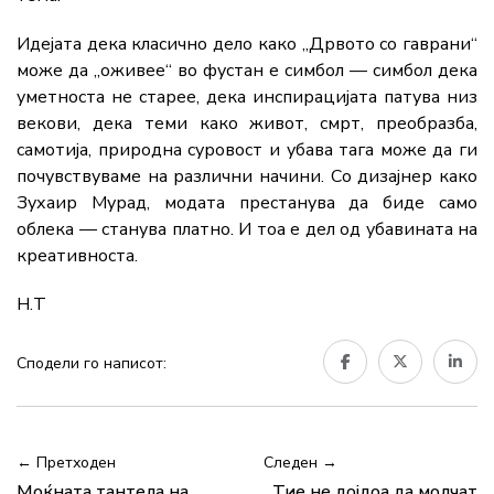
Идејата дека класично дело како „Дрвото со гаврани“
може да „оживее“ во фустан е симбол — симбол дека
уметноста не старее, дека инспирацијата патува низ
векови, дека теми како живот, смрт, преобразба,
самотија, природна суровост и убава тага може да ги
почувствуваме на различни начини. Со дизајнер како
Зухаир Мурад, модата престанува да биде само
облека — станува платно. И тоа е дел од убавината на
креативноста.
Н.Т
Сподели го написот:
← Претходен
Следен →
Моќната тантела на
Тие не дојдоа да молчат