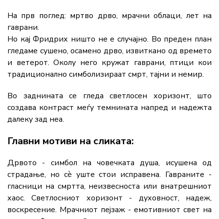
На прв поглед: мртво дрво, мрачни облаци, лет на
гаврани.
Но кај Фридрих ништо не е случајно. Во преден план
гледаме сушено, осамено дрво, извиткано од времето
и ветерот. Околу него кружат гаврани, птици кои
традиционално симболизираат смрт, тајни и немир.
Во заднината се гледа светлосен хоризонт, што
создава контраст меѓу темнината напред и надежта
далеку зад неа.
Главни мотиви на сликата:
Дрвото - симбол на човечката душа, исушена од
страдање, но сè уште стои исправена. Гавраните -
гласници на смртта, неизвесноста или внатрешниот
хаос. Светлосниот хоризонт - духовност, надеж,
воскресение. Мрачниот пејзаж - емотивниот свет на