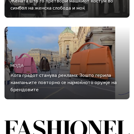
Жената што го претвори машкиот костум во
симбол на женска слобода и моќ
МОДА
Кога градот станува реклама: Зошто герила
кампањите повторно се најмоќното оружје на
брендовите