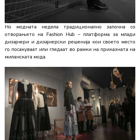
Но модната недела традиционално започна со
отворањето на Fashion Hub – платформа за млади
дизајнери и дизајнерски решенија кои своето место
го посакуваат или гледаат во рамки на приказната на
миланската мода.