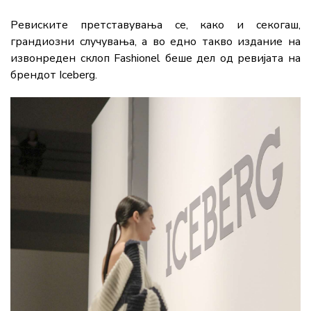
Ревиските претставувања се, како и секогаш,
грандиозни случувања, а во едно такво издание на
извонреден склоп Fashionel беше дел од ревијата на
брендот Iceberg.