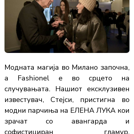
Модната магија во Милано започна,
а Fashionel е во срцето на
случувањата. Нашиот ексклузивен
известувач, Стејси, пристигна во
модни парчиња на ЕЛЕНА ЛУКА кои
зрачат со авангарда и
софистициран гламур.