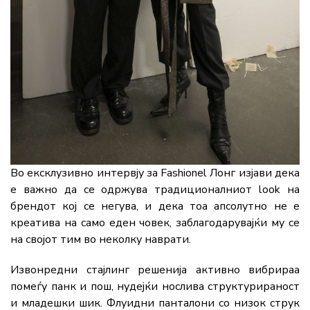
Во ексклузивно интервју за Fashionel Лонг изјави дека
е важно да се одржува традиционалниот look на
брендот кој се негува, и дека тоа апсолутно не е
креатива на само еден човек, заблагодарувајќи му се
на својот тим во неколку наврати.
Извонредни стајлинг решенија активно вибрираа
помеѓу панк и пош, нудејќи нослива структурираност
и младешки шик. Флуидни панталони со низок струк