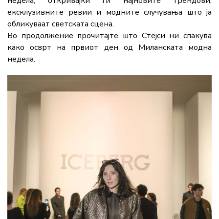
недела, откривајќи ги најновите трендови,
ексклузивните ревии и модните случувања што ја
обликуваат светската сцена.
Во продолжение прочитајте што Стејси ни спакува
како осврт на првиот ден од Миланската модна
недела.