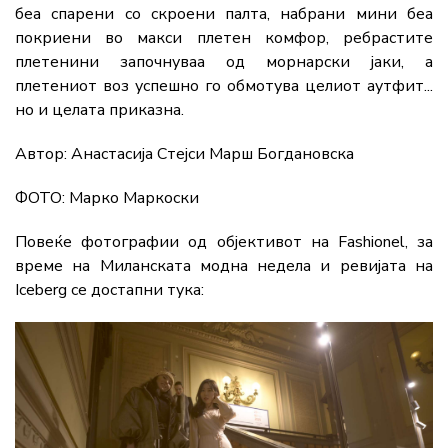
беа спарени со скроени палта, набрани мини беа
покриени во макси плетен комфор, ребрастите
плетенини започнуваа од морнарски јаки, а
плетениот воз успешно го обмотува целиот аутфит...
но и целата приказна.
Автор: Анастасија Стејси Марш Богдановска
ФОТО: Марко Маркоски
Повеќе фотографии од објективот на Fashionel, за
време на Миланската модна недела и ревијата на
Iceberg се достапни тука: