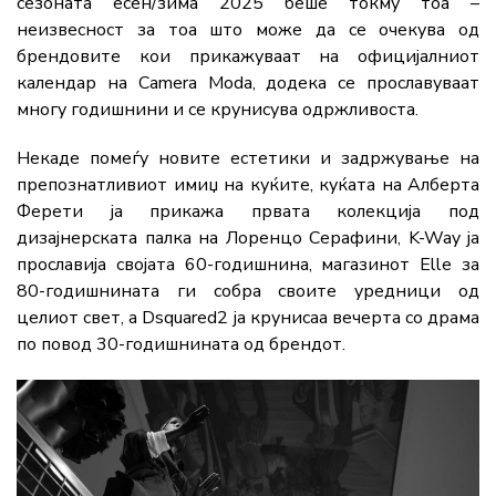
сезоната есен/зима 2025 беше токму тоа –
неизвесност за тоа што може да се очекува од
брендовите кои прикажуваат на официјалниот
календар на Camera Moda, додека се прославуваат
многу годишнини и се крунисува одржливоста.
Некаде помеѓу новите естетики и задржување на
препознатливиот имиџ на куќите, куќата на Алберта
Ферети ја прикажа првата колекција под
дизајнерската палка на Лоренцо Серафини, K-Way ја
прославија својата 60-годишнина, магазинот Elle за
80-годишнината ги собра своите уредници од
целиот свет, а Dsquared2 ја крунисаа вечерта со драма
по повод 30-годишнината од брендот.