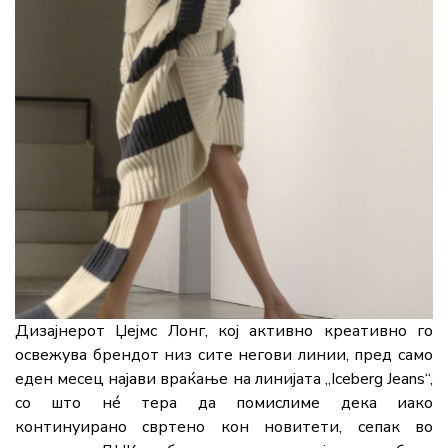
Дизајнерот Џејмс Лонг, кој активно креативно го
освежува брендот низ сите негови линии, пред само
еден месец најави враќање на линијата „Iceberg Jeans“,
со што нé тера да помислиме дека иако
континуирано свртено кон новитети, сепак во