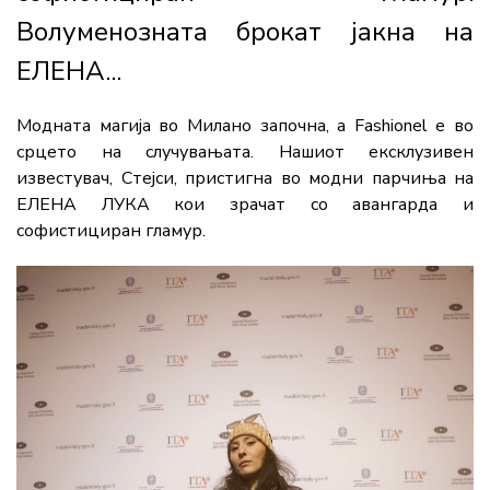
Волуменозната брокат јакна на
ЕЛЕНА...
Модната магија во Милано започна, а Fashionel е во
срцето на случувањата. Нашиот ексклузивен
известувач, Стејси, пристигна во модни парчиња на
ЕЛЕНА ЛУКА кои зрачат со авангарда и
софистициран гламур.