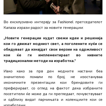
Во ексклузивно интервју за Fashionel претседателот
Капаза изрази радост за новите генерации:
„Новите генерации нудат свежи идеи и решенија
кои го движат модниот свет, а поголемите куќи се
обидуваат да изнајдат свои верзии на одржливост
кои ќе ги имплементираат во нивните
традиционални методи на изработка.“
Иако како за прв ден модните настани беа
значително помали по број, не изостануваа
иконичните презентации кои брендовите ги
преферираат, со оглед на фактот дека избраните
посетители ќе може да ги прегледаат, почувствуваат
и одблизу видат парчињата и колекциите кои се
изработени.