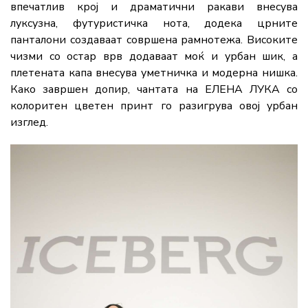
впечатлив крој и драматични ракави внесува
луксузна, футуристичка нота, додека црните
панталони создаваат совршена рамнотежа. Високите
чизми со остар врв додаваат моќ и урбан шик, а
плетената капа внесува уметничка и модерна нишка.
Како завршен допир, чантата на ЕЛЕНА ЛУКА со
колоритен цветен принт го разигрува овој урбан
изглед.