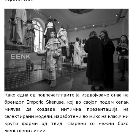
Како една од повпечатливите ја издвојуваме онаа на
брендот Emporio Sirenuse, кој во својот подем сепак
милува да создаде интимна презентација на
селектирани модели, изработени во микс на класични
крути форми од твид, спарени со нежни бохо
женствени линии.