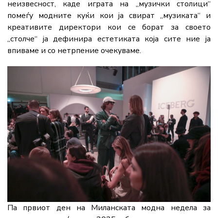
неизвесност, каде играта на „музички столици“
помеѓу модните куќи кои ја свират „музиката“ и
креативите директори кои се борат за своето
„столче“ ја дефинира естетиката која сите ние ја
впиваме и со нетрпение очекуваме.
Па првиот ден на Миланската модна недела за