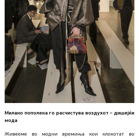
Милано пополека го расчистува воздухот – дишејќи
мода
Живееме во модни времиња кои клокотат во