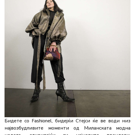
Бидете со Fashionel, бидејќи Стејси ќе ве води низ
највозбудливите моменти од Миланската модна