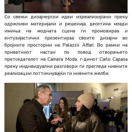
Со свежи дизајнерски идеи изреализирани преку
одржливи материјали и решенија, десетина млади
имиња на модната сцена ги промовираа и
ентузијастички презентираа своите дизајни во
бројните простории на Palazzo Affari. Во рамки на
приватниот настан по повод отворањето
претседателот на Camera Moda, г-динот Carlo Capasa
преку индивидуални разговори ги прегледа нивните
реализации поттикнувајќи ги нивните желби.