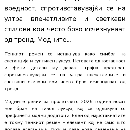
вредност, спротивставувајќи се на
ултра впечатливите и светкави
стилови кои често брзо исчезнуваат
од тренд. Модните...
Тенкиот ремен се истакнува како симбол на
елеганција и суптилен луксуз. Неговата едноставност
и фини детали му даваат трајна вредност,
спротивставувајќи се на ултра впечатливите и
светкави стилови кои често брзо исчезнуваат од
тренд.
Модните ревии за пролет-лето 2025 година носат
нов бран на тивок луксуз, кој се одликува со
префинети модни додатоци. Еден од најистакнатите
е токму тенкиот ремен – елемент кој не само што
додава елеганција, туку и дава нова димензија на