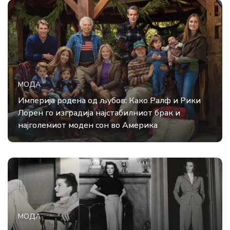
МОДА
Империја родена од љубов: Како Ралф и Рики
Лорен го изградија најстабилниот брак и
најголемиот моден сон во Америка
МОДА