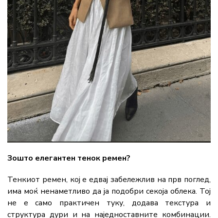
Зошто елегантен тенок ремен?
Тенкиот ремен, кој е едвај забележлив на прв поглед,
има моќ ненаметливо да ја подобри секоја облека. Тој
не е само практичен туку, додава текстура и
структура дури и на наједноставните комбинации.