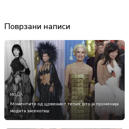
Поврзани написи
МОДА
Моментите од црвениот тепих што ја променија
модата засекогаш