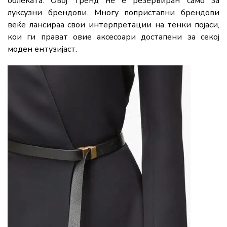
облеката. Овој тренд не е резервиран само за
луксузни брендови. Многу попристапни брендови
веќе лансираа свои интерпретации на тенки појаси,
кои ги прават овие аксесоари достапени за секој
моден ентузијаст.