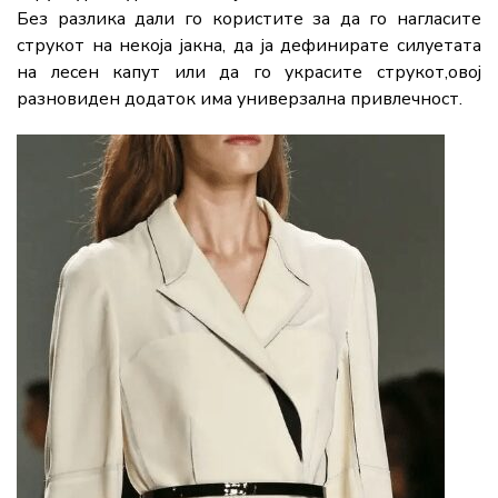
Без разлика дали го користите за да го нагласите
струкот на некоја јакна, да ја дефинирате силуетата
на лесен капут или да го украсите струкот,овој
разновиден додаток има универзална привлечност.