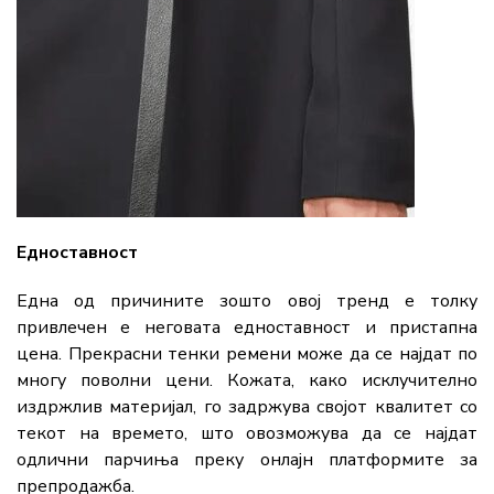
Едноставност
Една од причините зошто овој тренд е толку
привлечен е неговата едноставност и пристапна
цена. Прекрасни тенки ремени може да се најдат по
многу поволни цени. Кожата, како исклучително
издржлив материјал, го задржува својот квалитет со
текот на времето, што овозможува да се најдат
одлични парчиња преку онлајн платформите за
препродажба.