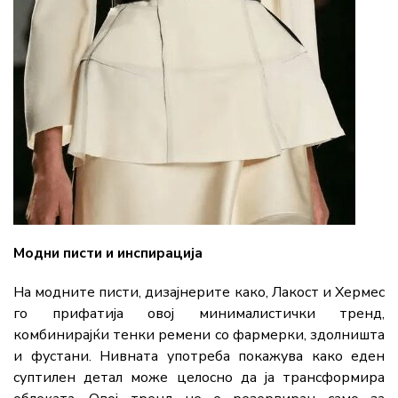
Модни писти и инспирација
На модните писти, дизајнерите како, Лакост и Хермес
го прифатија овој минималистички тренд,
комбинирајќи тенки ремени со фармерки, здолништа
и фустани. Нивната употреба покажува како еден
суптилен детал може целосно да ја трансформира