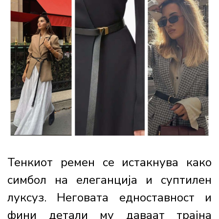
Тенкиот ремен се истакнува како
симбол на елеганција и суптилен
луксуз. Неговата едноставност и
фини детали му даваат трајна