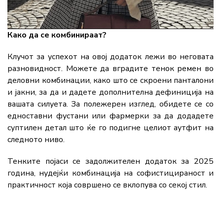
Како да се комбинираат?
Клучот за успехот на овој додаток лежи во неговата
разновидност. Можете да вградите тенок ремен во
деловни комбинации, како што се скроени панталони
и јакни, за да и дадете дополнителна дефиниција на
вашата силуета. За полежерен изглед, обидете се со
едноставни фустани или фармерки за да додадете
суптилен детал што ќе го подигне целиот аутфит на
следното ниво.
Тенките појаси се задолжителен додаток за 2025
година, нудејќи комбинација на софистицираност и
практичност која совршено се вклопува со секој стил.