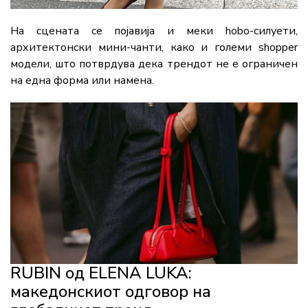
На сцената се појавија и меки hobo-силуети,
архитектонски мини-чанти, како и големи shopper
модели, што потврдува дека трендот не е ограничен
на една форма или намена.
RUBIN од ELENA LUKA:
македонскиот одговор на