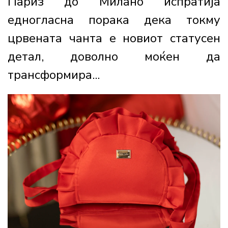
Париз до Милано испратија
едногласна порака дека токму
црвената чанта е новиот статусен
детал, доволно моќен да
трансформира...