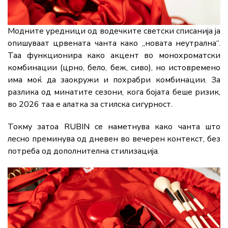
Модните уредници од водечките светски списанија ја
опишуваат црвената чанта како „новата неутрална“.
Таа функционира како акцент во монохроматски
комбинации (црно, бело, беж, сиво), но истовремено
има моќ да заокружи и похрабри комбинации. За
разлика од минатите сезони, кога бојата беше ризик,
во 2026 таа е алатка за стилска сигурност.
Токму затоа RUBIN се наметнува како чанта што
лесно преминува од дневен во вечерен контекст, без
потреба од дополнителна стилизација.