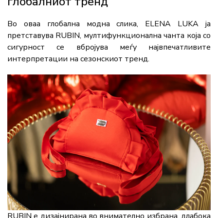
глобалниот тренд
Во оваа глобална модна слика,
ELENA LUKA
ја
претставува RUBIN, мултифункционална чанта која со
сигурност се вбројува меѓу највпечатливите
интерпретации на сезонскиот тренд.
RUBIN е дизајнирана во внимателно избрана, длабока