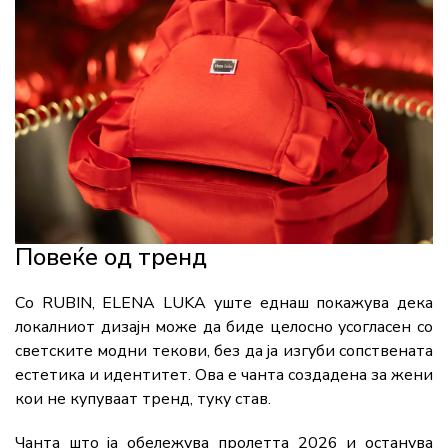
Повеќе од тренд
Со RUBIN, ELENA LUKA уште еднаш покажува дека
локалниот дизајн може да биде целосно усогласен со
светските модни текови, без да ја изгуби сопствената
естетика и идентитет. Ова е чанта создадена за жени
кои не купуваат тренд, туку став.
Чанта што ја обележува пролетта 2026 и останува