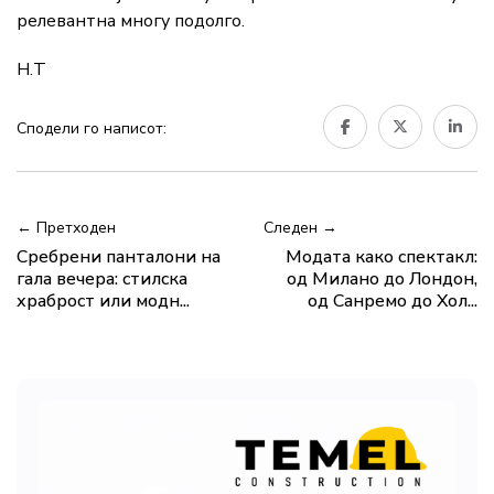
релевантна многу подолго.
Н.Т
Сподели го написот:
← Претходен
Следен →
Сребрени панталони на
Модата како спектакл:
гала вечера: стилска
од Милано до Лондон,
храброст или модн...
од Санремо до Хол...