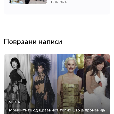
12.07.2024
Поврзани написи
МОДА
Моментите од црвениот тепих што ја променија