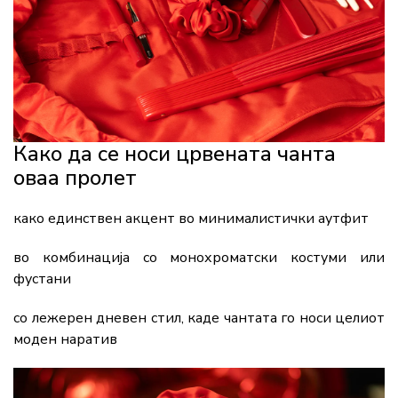
Како да се носи црвената чанта
оваа пролет
како единствен акцент во минималистички аутфит
во комбинација со монохроматски костуми или
фустани
со лежерен дневен стил, каде чантата го носи целиот
моден наратив