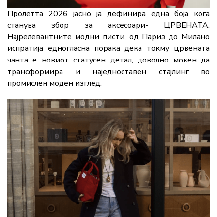
Пролетта 2026 јасно ја дефинира една боја кога
станува збор за аксесоари- ЦРВЕНАТА.
Најрелевантните модни писти, од Париз до Милано
испратија едногласна порака дека токму црвената
чанта е новиот статусен детал, доволно моќен да
трансформира и наједноставен стајлинг во
промислен моден изглед.