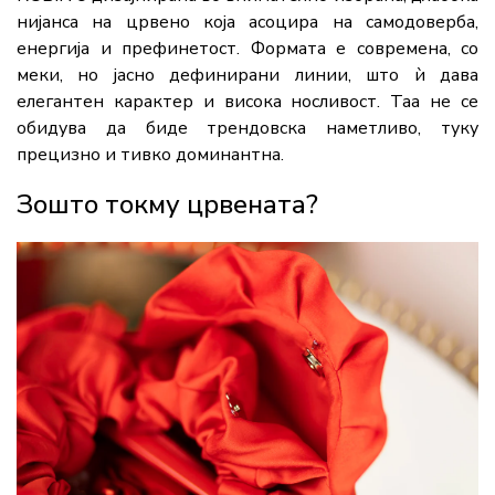
нијанса на црвено која асоцира на самодоверба,
енергија и префинетост. Формата е современа, со
меки, но јасно дефинирани линии, што ѝ дава
елегантен карактер и висока носливост. Таа не се
обидува да биде трендовска наметливо, туку
прецизно и тивко доминантна.
Зошто токму црвената?