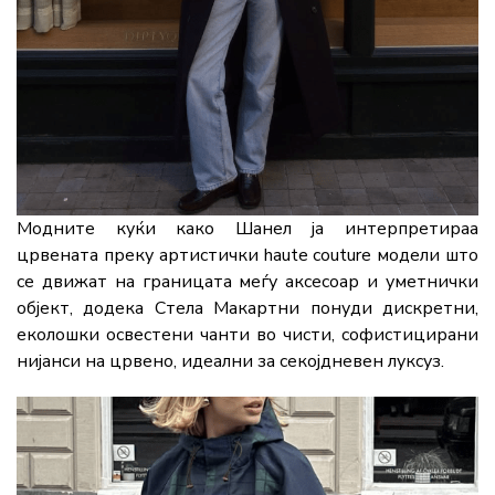
Модните куќи како Шанел ја интерпретираа
црвената преку артистички haute couture модели што
се движат на границата меѓу аксесоар и уметнички
објект, додека Стела Макартни понуди дискретни,
еколошки освестени чанти во чисти, софистицирани
нијанси на црвено, идеални за секојдневен луксуз.