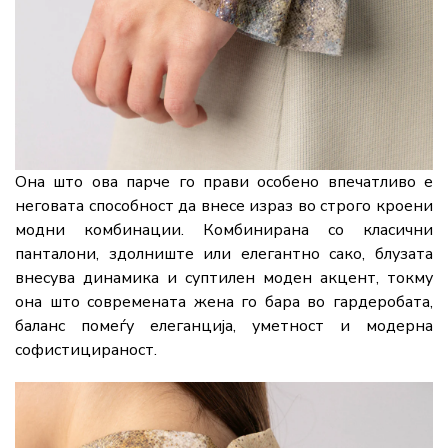
Она
што
ова
парче
го
прави
особено
впечатливо
е
неговата
способност
да
внесе
израз
во
строго
кроени
модни
комбинации.
Комбинирана
со
класични
панталони, здолниште
или
елегантно
сако,
блузата
внесува
динамика
и
суптилен
моден
акцент,
токму
она
што
современата
жена
го
бара
во
гардеробата,
баланс
помеѓу
елеганција,
уметност
и
модерна
софистицираност.