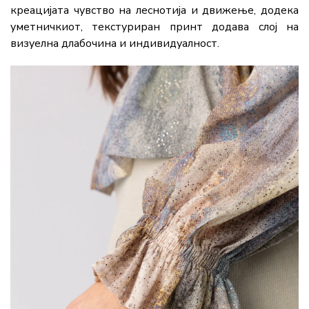
креацијата
чувство
на
леснотија
и
движење,
додека
уметничкиот,
текстуриран
принт
додава
слој
на
визуелна
длабочина
и
индивидуалност.