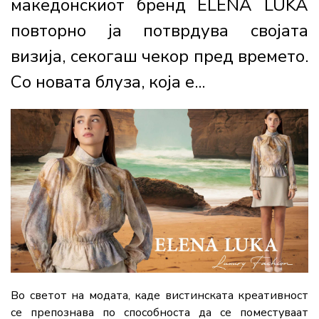
македонскиот бренд ELENA LUKA
повторно ја потврдува својата
визија, секогаш чекор пред времето.
Со новата блуза, која е...
Во
светот
на
модата,
каде
вистинската
креативност
се
препознава
по
способноста
да
се
поместуваат