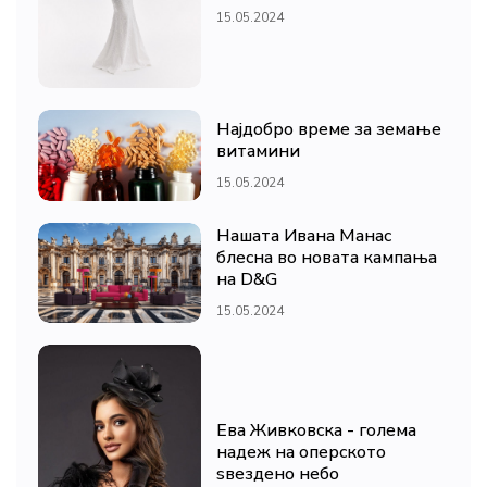
15.05.2024
Најдобро време за земање
витамини
15.05.2024
Нашата Ивана Манас
блесна во новата кампања
на D&G
15.05.2024
Ева Живковска - голема
надеж на оперското
ѕвездено небо