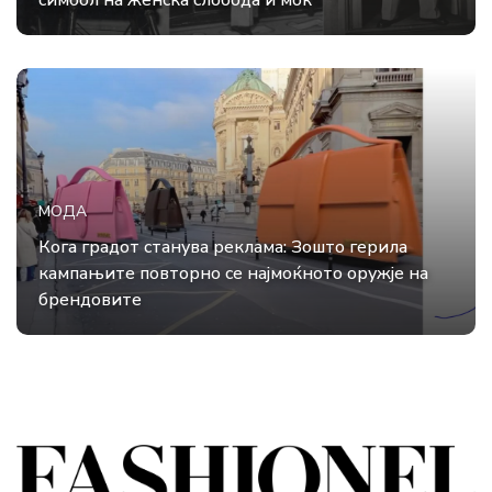
симбол на женска слобода и моќ
МОДА
Кога градот станува реклама: Зошто герила
кампањите повторно се најмоќното оружје на
брендовите