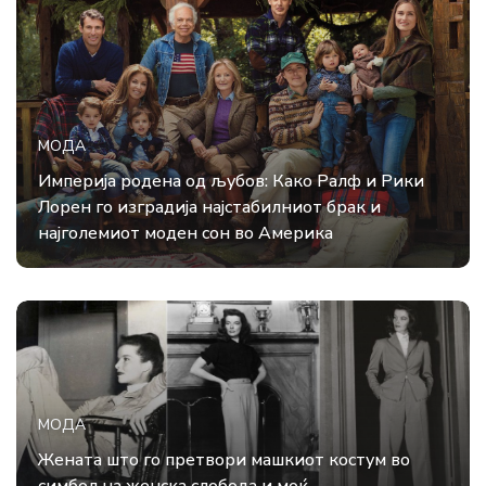
МОДА
Империја родена од љубов: Како Ралф и Рики
Лорен го изградија најстабилниот брак и
најголемиот моден сон во Америка
МОДА
Жената што го претвори машкиот костум во