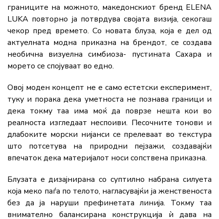
границите
на
можното,
македонскиот
бренд
ELENA
LUKA
повторно
ја
потврдува
својата
визија,
секогаш
чекор
пред
времето.
Со
новата
блуза,
која
е
дел
од
актуелната
модна
приказна
на
брендот,
се
создава
необична
визуелна
симбиоза-
пустината
Сахара
и
морето
се
спојуваат
во
едно.
Овој
моден
концепт
не
е
само
естетски
експеримент,
туку
и
порака
дека
уметноста
не
познава
граници
и
дека
токму
таа
има
моќ
да
поврзе
нешта
кои
во
реалноста
изгледаат
неспоиви.
Песочните
тонови
и
длабоките
морски
нијанси
се
прелеваат
во
текстура
што
потсетува
на
природни
пејзажи,
создавајќи
впечаток
дека
материјалот
носи
сопствена
приказна.
Блузата
е
дизајнирана
со
суптилно
набрана
силуета
која
меко
паѓа
по
телото,
нагласувајќи
ја
женственоста
без
да
ја
наруши
префинетата
линија.
Токму
таа
внимателно
балансирана
конструкција
ѝ
дава
на