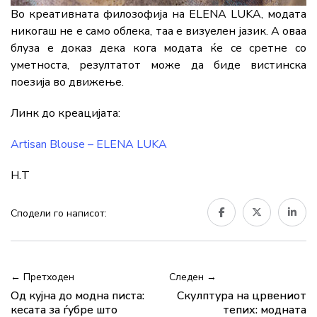
Во
креативната
филозофија
на
ELENA
LUKA,
модата
никогаш
не
е
само
облека,
таа
е
визуелен
јазик.
А
оваа
блуза
е
доказ
дека
кога
модата
ќе
се
сретне
со
уметноста,
резултатот
може
да
биде
вистинска
поезија
во
движење.
Линк до креацијата:
Artisan Blouse – ELENA LUKA
Н.Т
Сподели го написот:
← Претходен
Следен →
Од кујна до модна писта:
Скулптура на црвениот
кесата за ѓубре што
тепих: модната