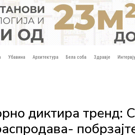
а
Убавина
Архитектура
Бела соба
Здравје
Интервј
рно диктира тренд: 
распродава- побрзајте