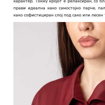
карактер. Токму кројот е релаксиран, со б
прави идеална како самостојно парче, па
како софистициран слој под сако или лесен 