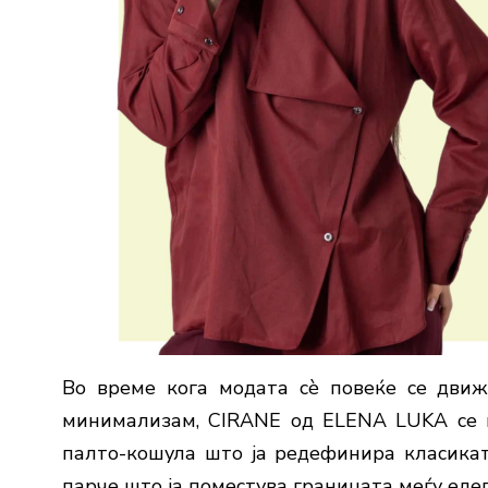
Во време кога модата сè повеќе се дви
минимализам, CIRANE од ELENA LUKA се н
палто-кошула што ја редефинира класиката
парче што ја поместува границата меѓу еле