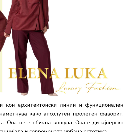
жи кон архитектонски линии и функционален
аметнува како апсолутен пролетен фаворит,
. Ова не е обична кошула. Ова е дизајнерско
ганцијата и современата урбана естетика.