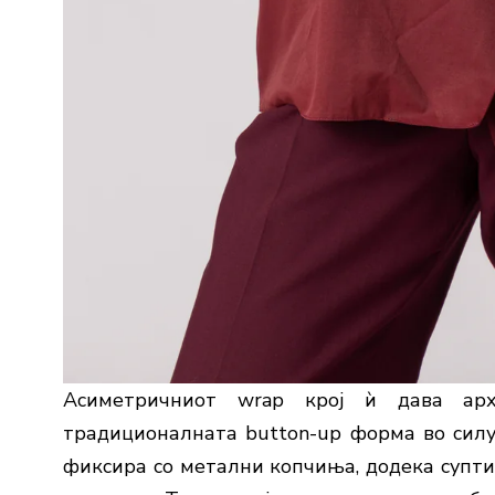
Асиметричниот wrap крој ѝ дава архи
традиционалната button-up форма во силуе
фиксира со метални копчиња, додека супти