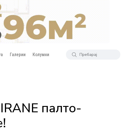
уа
Галерии
Колумни
CIRANE палто-
!