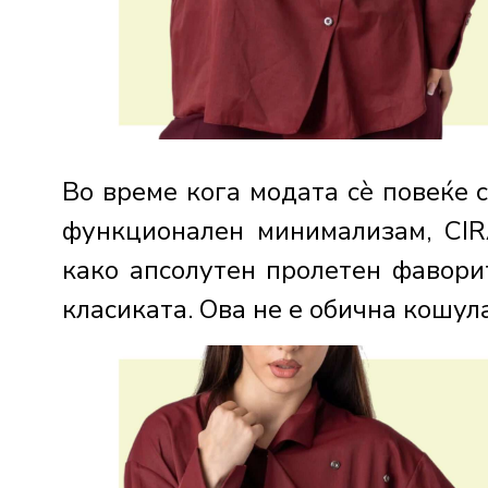
Во време кога модата сè повеќе 
функционален минимализам, CI
како апсолутен пролетен фавори
класиката. Ова не е обична кошула.