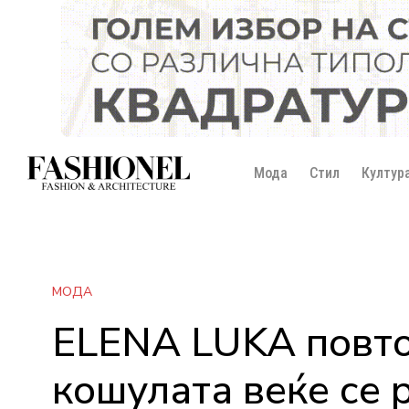
Мода
Стил
Култур
МОДА
ELENA LUKA повто
кошулата веќе се 