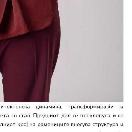
тектонска динамика, трансформирајќи ја
та со став. Предниот дел се преклопува и се
лниот крој на рамениците внесува структура и