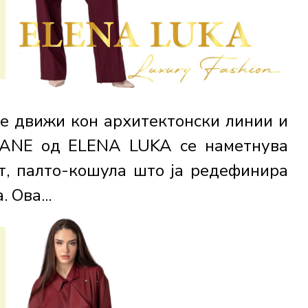
се движи кон архитектонски линии и
RANE од ELENA LUKA се наметнува
т, палто-кошула што ја редефинира
 Ова...