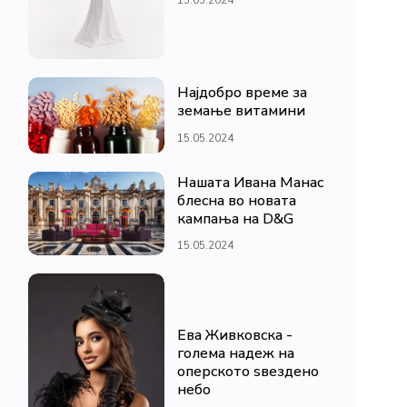
Најдобро време за
земање витамини
15.05.2024
Нашата Ивана Манас
блесна во новата
кампања на D&G
15.05.2024
Ева Живковска -
голема надеж на
оперското ѕвездено
небо