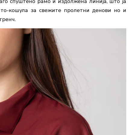
лаго спуштено рамо и издолжена линија, што ја
лто-кошула за свежите пролетни денови но и
тренч.