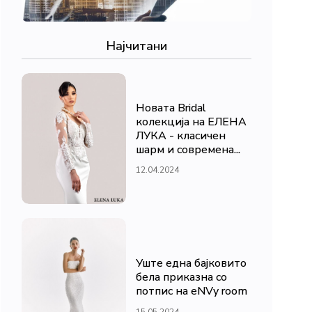
Најчитани
Новата Bridal
колекција на ЕЛЕНА
ЛУКА - класичен
шарм и современа...
12.04.2024
Уште една бајковито
бела приказна со
потпис на eNVy room
15.05.2024