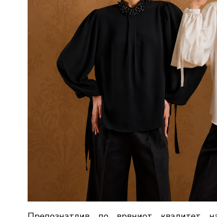
Препознатлив по врвниот квалитет н