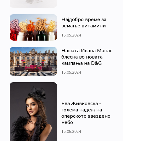
Најдобро време за
земање витамини
15.05.2024
Нашата Ивана Манас
блесна во новата
кампања на D&G
15.05.2024
Ева Живковска -
голема надеж на
оперското ѕвездено
небо
15.05.2024