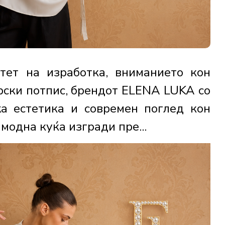
тет на изработка, вниманието кон
рски потпис, брендот ELENA LUKA со
жа естетика и современ поглед кон
модна куќа изгради пре...