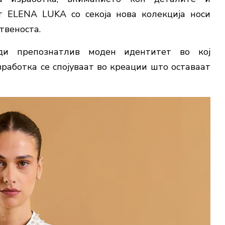
т ELENA LUKA со секоја нова колекција носи
твеноста.
ди препознатлив моден идентитет во кој
работка се спојуваат во креации што оставаат