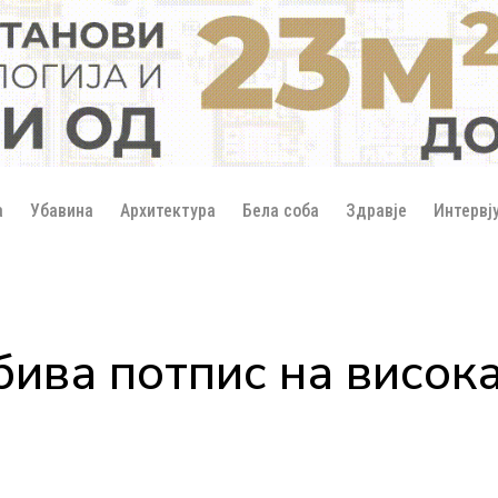
а
Убавина
Архитектура
Бела соба
Здравје
Интервј
бива потпис на висок