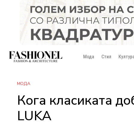
Мода
Стил
Култур
МОДА
Кога класиката до
LUKA