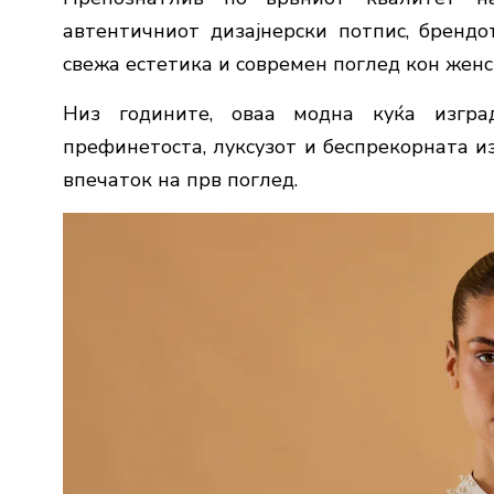
автентичниот дизајнерски потпис, брендо
свежа естетика и современ поглед кон женс
Низ годините, оваа модна куќа изгра
префинетоста, луксузот и беспрекорната из
впечаток на прв поглед.