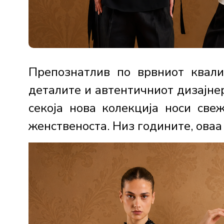
Препознатлив по врвниот квали
деталите и автентичниот дизајне
секоја нова колекција носи све
женственоста. Низ годините, оваа 