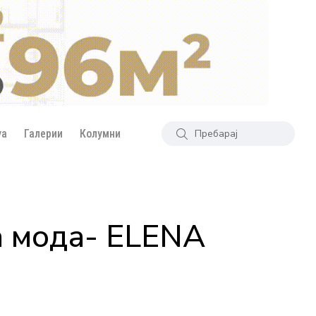
уа
Галерии
Колумни
а мода- ELENA