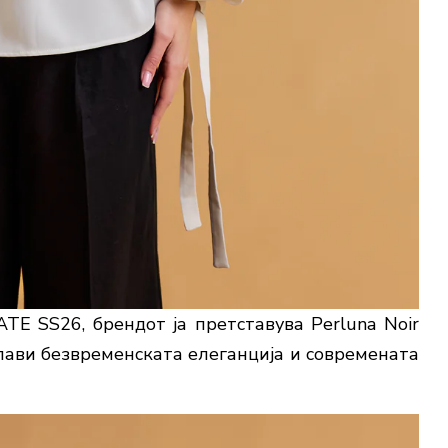
E SS26, брендот ја претставува Perluna Noir
 слави безвременската елеганција и современата