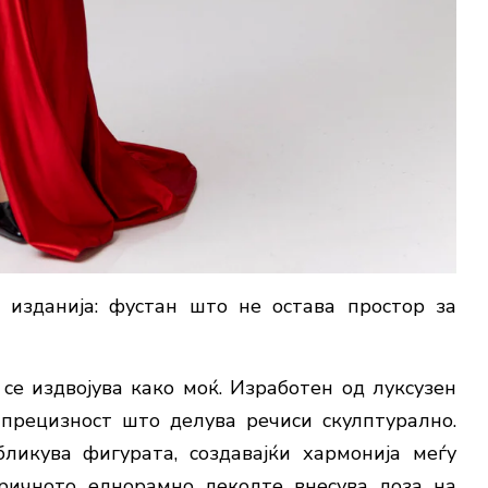
изданија: фустан што не остава простор за
е издвојува како моќ. Изработен од луксузен
о прецизност што делува речиси скулптурално.
ликува фигурата, создавајќи хармонија меѓу
ричното еднорамно деколте внесува доза на