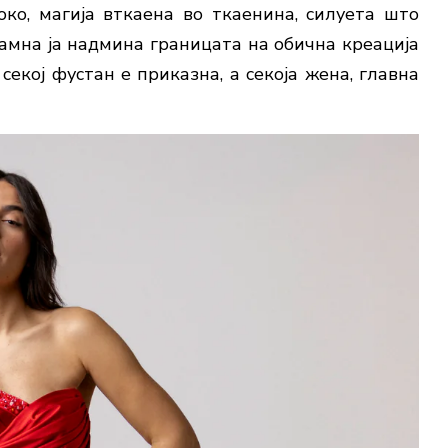
о, магија вткаена во ткаенина, силуета што
дамна ја надмина границата на обична креација
секој фустан е приказна, а секоја жена, главна