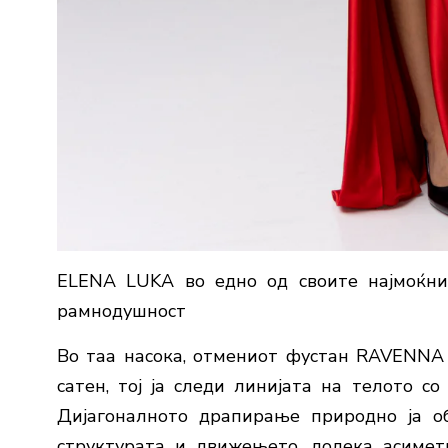
ELENA LUKA во едно од своите најмоќни 
рамнодушност
Во таа насока, отмениот фустан RAVENNA с
сатен, тој ја следи линијата на телото с
Дијагоналното драпирање природно ја об
структурата и движењето, додека асимет