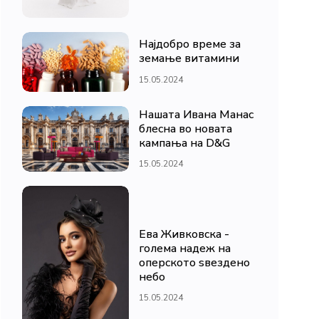
Најдобро време за
земање витамини
15.05.2024
Нашата Ивана Манас
блесна во новата
кампања на D&G
15.05.2024
Ева Живковска -
голема надеж на
оперското ѕвездено
небо
15.05.2024