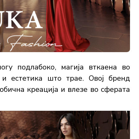
гу подлабоко, магија вткаена во
 и естетика што трае. Овој бренд
обична креација и влезе во сферата