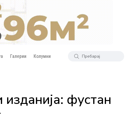
уа
Галерии
Колумни
 изданија: фустан
т