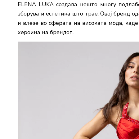
ELENA LUKA создава нешто многу подлабок
зборува и естетика што трае. Овој бренд о
и влезе во сферата на високата мода, каде 
хероина на брендот.