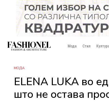
Мода
Стил
Култур
МОДА
ELENA LUKA во едн
што не остава про