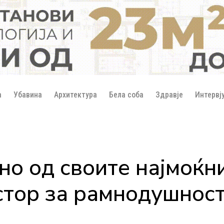
а
Убавина
Архитектура
Бела соба
Здравје
Интервј
о од своите најмоќни
стор за рамнодушнос