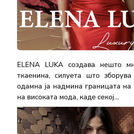
ELENA LUKA создава нешто мно
ткаенина, силуета што зборува
одамна ја надмина границата на 
на високата мода, каде секој...