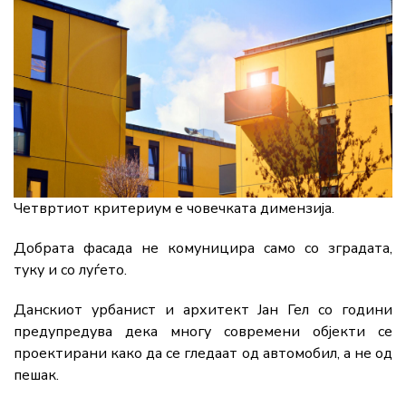
Четвртиот критериум е човечката димензија.
Добрата фасада не комуницира само со зградата,
туку и со луѓето.
Данскиот урбанист и архитект Јан Гел со години
предупредува дека многу современи објекти се
проектирани како да се гледаат од автомобил, а не од
пешак.