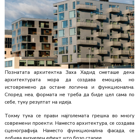
Познатата архитектка Заха Хадид сметаше дека
архитектурата мора да создава емоција, но
истовремено да остане логична и функционална.
Според неа, формата не треба да биде цел сама по
себе, туку резултат на идеја.
Токму тука се прави најголемата грешка во многу
современи проекти. Наместо архитектура, се создава
сценографија. Наместо функционална фасада, се
добива визуелен ефект што брзо старее.