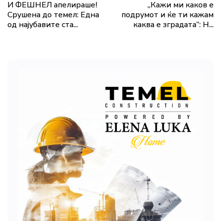
И ФЕШНЕЛ апелираше!
„Кажи ми каков е
Срушена до темел: Една
подрумот и ќе ти кажам
од најубавите ста...
каква е зградата“: Н...