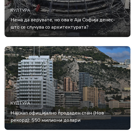
КУЛТУРА
Нема да верувате, но ова е Аја Софија денес-
што се случува со архитектурата?
КУЛТУРА
Најскап официјално продаден стан (Нов
рекорд): 550 милиони долари