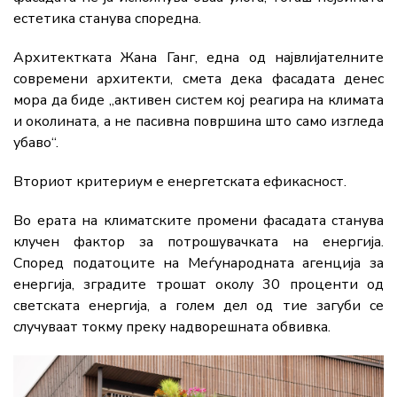
естетика станува споредна.
Архитектката Жана Ганг, една од највлијателните
современи архитекти, смета дека фасадата денес
мора да биде „активен систем кој реагира на климата
и околината, а не пасивна површина што само изгледа
убаво“.
Вториот критериум е енергетската ефикасност.
Во ерата на климатските промени фасадата станува
клучен фактор за потрошувачката на енергија.
Според податоците на Меѓународната агенција за
енергија, зградите трошат околу 30 проценти од
светската енергија, а голем дел од тие загуби се
случуваат токму преку надворешната обвивка.