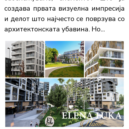
создава првата визуелна импресија
и делот што најчесто се поврзува со
архитектонската убавина. Но...