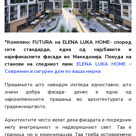
*Комплекс FUTURA на ELENA LUKA HOME- според
сите стандарди, една од најубавите и
најефикасните фасади во Македонија. Понуда на
станови на следниот линк
ELENA LUKA HOME –
Современ и сигурен дом по ваша мерка
Прашањето што навидум изгледа едноставно, што
значи добра фасада- денес е едно од
најкомплексните прашања во архитектурата и
градежништвото.
Архитектите често велат дека фасадата е посредник
меѓу внатрешниот и надворешниот свет. Таа е
граница, но и комуникација. Таа треба истовремено