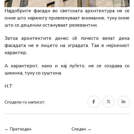
Најдобрите фасади во светската архитектура не се
оние што најмногу привлекуваат внимание, туку оние
што со децении остануваат релевантни.
Затоа архитектите денес сè почесто велат дека
фасадата не е лицето на зградата. Таа е нејзиниот
карактер.
А карактерот, како и кај луѓето, не се создава со
шминка, туку со суштина.
Н.Т
Сподели го написот:
← Претходен
Следен →