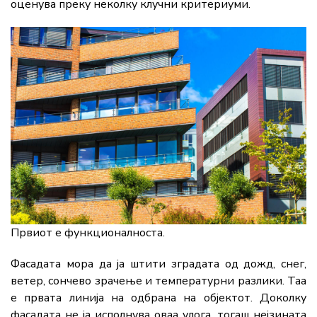
оценува преку неколку клучни критериуми.
Првиот е функционалноста.
Фасадата мора да ја штити зградата од дожд, снег,
ветер, сончево зрачење и температурни разлики. Таа
е првата линија на одбрана на објектот. Доколку
фасадата не ја исполнува оваа улога, тогаш нејзината