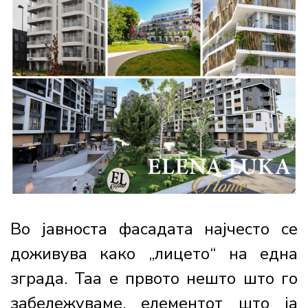
Во јавноста фасадата најчесто се
доживува како „лицето“ на една
зграда. Таа е првото нешто што го
забележуваме, елементот што ја