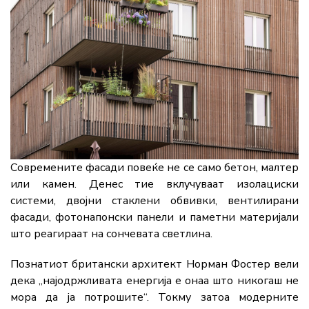
Современите фасади повеќе не се само бетон, малтер
или камен. Денес тие вклучуваат изолациски
системи, двојни стаклени обвивки, вентилирани
фасади, фотонапонски панели и паметни материјали
што реагираат на сончевата светлина.
Познатиот британски архитект Норман Фостер вели
дека „најодржливата енергија е онаа што никогаш не
мора да ја потрошите“. Токму затоа модерните