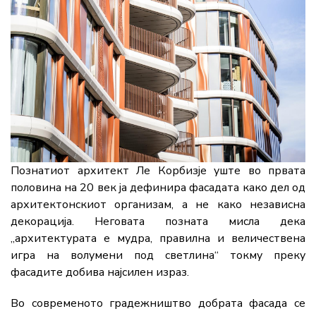
Познатиот архитект Ле Корбизје уште во првата
половина на 20 век ја дефинира фасадата како дел од
архитектонскиот организам, а не како независна
декорација. Неговата позната мисла дека
„архитектурата е мудра, правилна и величествена
игра на волумени под светлина“ токму преку
фасадите добива најсилен израз.
Во современото градежништво добрата фасада се