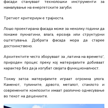
фасади стануваат технолошки инструменти за
намалување на енергетските загуби.
Третиот критериум е трајноста.
Лошо проектирана фасада може за неколку години да
покаже пукнатини, влага, ерозија или структурни
оштетувања. Добрата фасада мора да старее
достоинствено.
Архитектите често зборуваат за „патина на времето“,
природен процес преку кој материјалите добиваат
карактер без да ја изгубат својата функционалност.
Токму затоа материјалите играат огромна улога.
Каменот, тулините, дрвото, металот, стаклото и
современите композити имаат различно однесување
во текот на децениите.