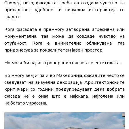
Според него, фасадата треба да создава чувство на
припадност, удобност и визуелна интеракција со
градот.
Кога фасадата е премногу затворена, агресивна или
монументална, таа може да создаде чувство на
отуѓеност. Кога е внимателно обликувана, таа
придонесува за поквалитетен јавен простор.
Но можеби најконтроверзниот аспект е естетиката.
Во многу земји, па и во Македонија, фасадите често се
сведуваат на визуелна декорација. Архитектонските
критичари со години предупредуваат дека добрата
фасада не е онаа што е најскапа, најголема или
најбогато украсена.