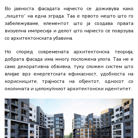
Во јавноста фасадата најчесто се доживува како
„лицето“ на една зграда. Таа е првото нешто што го
забележуваме, елементот што ја создава првата
визуелна импресија и делот што најчесто се поврзува
со архитектонската убавина.
Но според современата архитектонска теорија,
добрата фасада има многу посложена улога. Таа не е
само декоративна обвивка, туку сложен систем што
влијае врз енергетската ефикасност, удобноста на
корисниците, трајноста на објектот, односот со
околината и целокупниот архитектонски идентитет.