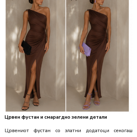
Црвен фустан и смарагдно зелени детали
Црвениот фустан со златни додатоци секогаш