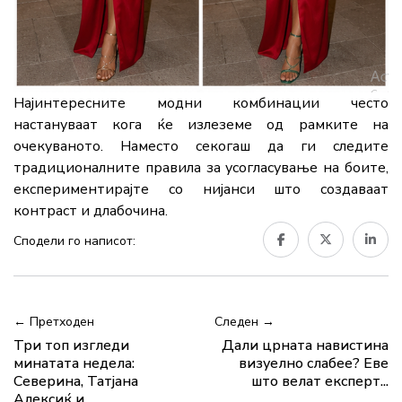
Најинтересните модни комбинации често
настануваат кога ќе излеземе од рамките на
очекуваното. Наместо секогаш да ги следите
традиционалните правила за усогласување на боите,
експериментирајте со нијанси што создаваат
контраст и длабочина.
Сподели го написот:
← Претходен
Следен →
Три топ изгледи
Дали црната навистина
минатата недела:
визуелно слабее? Еве
Северина, Татјана
што велат експерт...
Алексиќ и...