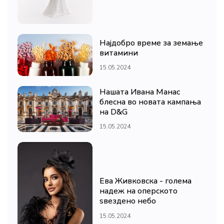
Најдобро време за земање
витамини
15.05.2024
Нашата Ивана Манас
блесна во новата кампања
на D&G
15.05.2024
Ева Живковска - голема
надеж на оперското
ѕвездено небо
15.05.2024