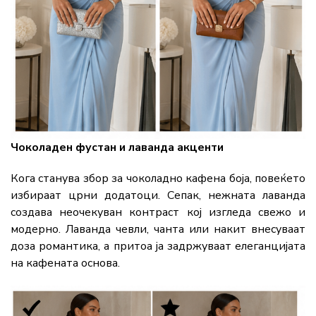
Чоколаден фустан и лаванда акценти
Кога станува збор за чоколадно кафена боја, повеќето
избираат црни додатоци. Сепак, нежната лаванда
создава неочекуван контраст кој изгледа свежо и
модерно. Лаванда чевли, чанта или накит внесуваат
доза романтика, а притоа ја задржуваат елеганцијата
на кафената основа.