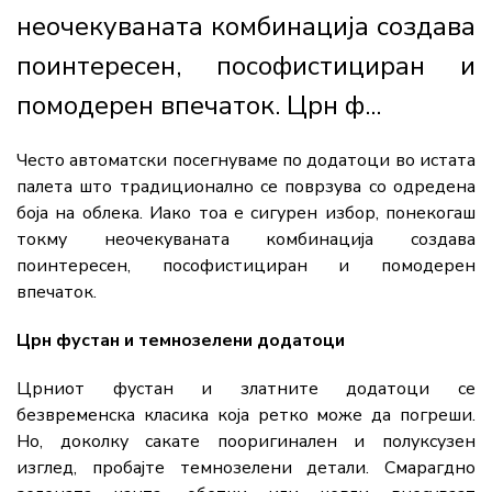
неочекуваната комбинација создава
поинтересен, пософистициран и
помодерен впечаток. Црн ф...
Често автоматски посегнуваме по додатоци во истата
палета што традиционално се поврзува со одредена
боја на облека. Иако тоа е сигурен избор, понекогаш
токму неочекуваната комбинација создава
поинтересен, пософистициран и помодерен
впечаток.
Црн фустан и темнозелени додатоци
Црниот фустан и златните додатоци се
безвременска класика која ретко може да погреши.
Но, доколку сакате пооригинален и полуксузен
изглед, пробајте темнозелени детали. Смарагдно