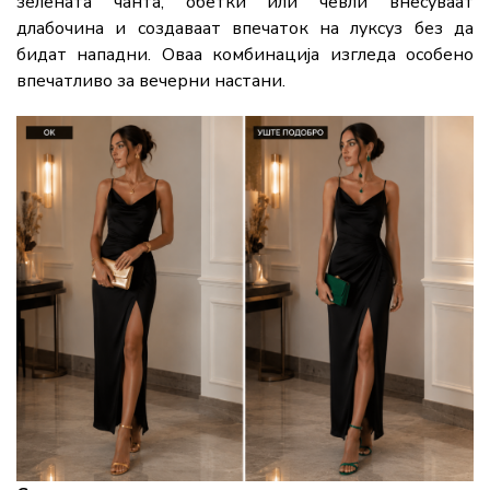
зелената чанта, обетки или чевли внесуваат
длабочина и создаваат впечаток на луксуз без да
бидат нападни. Оваа комбинација изгледа особено
впечатливо за вечерни настани.