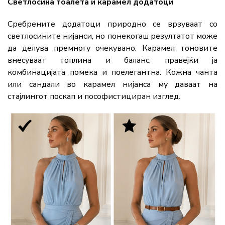
Светлосина тоалета и карамел додатоци
Сребрените додатоци природно се врзуваат со
светлосините нијанси, но понекогаш резултатот може
да делува премногу очекувано. Карамел тоновите
внесуваат топлина и баланс, правејќи ја
комбинацијата помека и поелегантна. Кожна чанта
или сандали во карамел нијанса му даваат на
стајлингот поскап и пософистициран изглед.