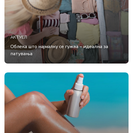
АКТУЕЛ
Облека што најмалку се гужва – идеална за
патувања