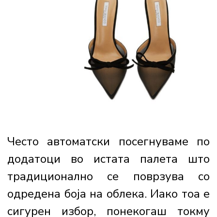
Често автоматски посегнуваме по
додатоци во истата палета што
традиционално се поврзува со
одредена боја на облека. Иако тоа е
сигурен избор, понекогаш токму