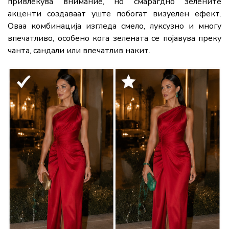
привлекува внимание, но смарагдно зелените
акценти создаваат уште побогат визуелен ефект.
Оваа комбинација изгледа смело, луксузно и многу
впечатливо, особено кога зелената се појавува преку
чанта, сандали или впечатлив накит.