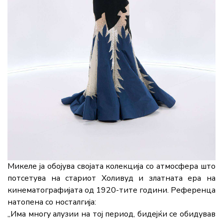
Микеле ја обојува својата колекција со атмосфера што
потсетува на стариот Холивуд и златната ера на
кинематографијата од 1920-тите години. Референца
натопена со носталгија:
„Има многу алузии на тој период, бидејќи се обидував