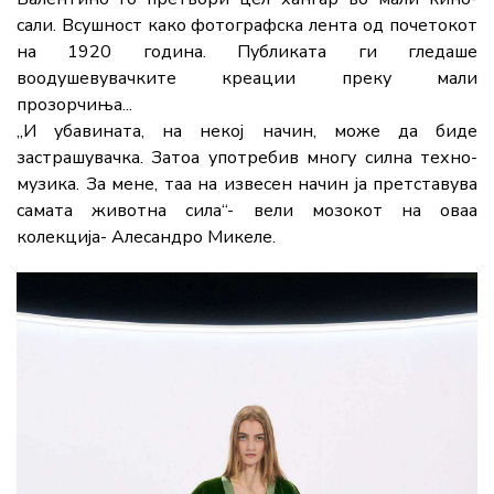
сали. Всушност како фотографска лента од почетокот
на 1920 година. Публиката ги гледаше
воодушевувачките креации преку мали
прозорчиња...
„И убавината, на некој начин, може да биде
застрашувачка. Затоа употребив многу силна техно-
музика. За мене, таа на извесен начин ја претставува
самата животна сила“- вели мозокот на оваа
колекција- Алесандро Микеле.