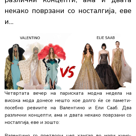
некако поврзани со носталгија, еве
и...
Четвртата вечер на париската модна недела на
висока мода донесе нешто кое долго ќе се памети-
посебно ревиите на Валентино и Ели Сааб. Два
различни концепти, ама и двата некако поврзани со
носталгија, еве и зошто:
Валентино го претвори цел хангар во мали кино-