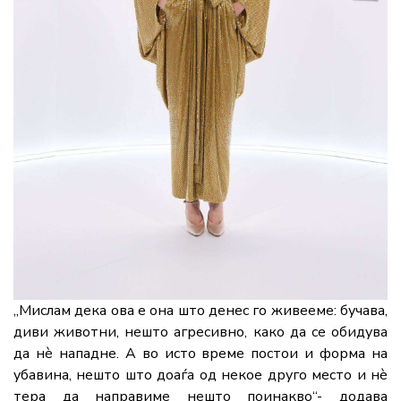
„Мислам дека ова е она што денес го живееме: бучава,
диви животни, нешто агресивно, како да се обидува
да нè нападне. А во исто време постои и форма на
убавина, нешто што доаѓа од некое друго место и нè
тера да направиме нешто поинакво“- додава