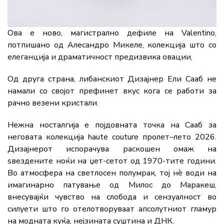
Ова е ново, магистрално дефиле на Valentino,
потпишано од Алесандро Микеле, колекција што со
елеганција и драматичност предизвика овации,
Од друга страна, либанскиот Дизајнер Ели Сааб не
намали со својот префинет вкус кога се работи за
рачно везени кристали.
Нежна носталгија е појдовната точка на Сааб за
неговата колекција haute couture пролет–лето 2026.
Дизајнерот испорачува раскошен омаж на
ѕвездените ноќи на џет-сетот од 1970-тите години.
Во атмосфера на светлосен полумрак, тој нè води на
имагинарно патување од Милос до Маракеш,
внесувајќи чувство на слобода и сензуалност во
силуети што го отелотворуваат апсолутниот гламур
на модната куќа, нејзината суштина и ДНК.