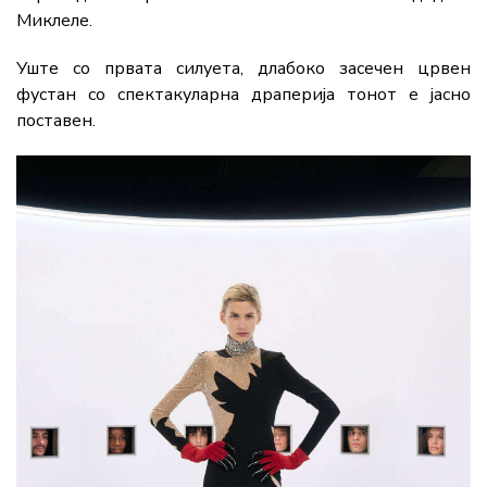
Миклеле.
Уште со првата силуета, длабоко засечен црвен
фустан со спектакуларна драперија тонот е јасно
поставен.