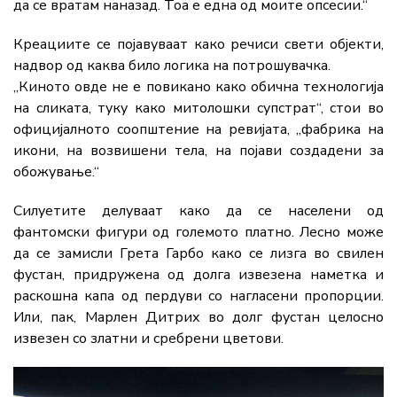
да се вратам наназад. Тоа е една од моите опсесии.“
Креациите се појавуваат како речиси свети објекти,
надвор од каква било логика на потрошувачка.
„Киното овде не е повикано како обична технологија
на сликата, туку како митолошки супстрат“, стои во
официјалното соопштение на ревијата, „фабрика на
икони, на возвишени тела, на појави создадени за
обожување.“
Силуетите делуваат како да се населени од
фантомски фигури од големото платно. Лесно може
да се замисли Грета Гарбо како се лизга во свилен
фустан, придружена од долга извезена наметка и
раскошна капа од пердуви со нагласени пропорции.
Или, пак, Марлен Дитрих во долг фустан целосно
извезен со златни и сребрени цветови.