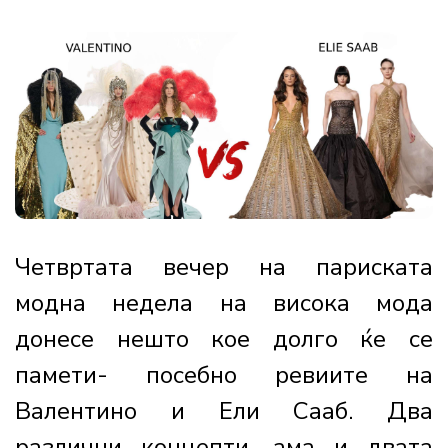
Четвртата вечер на париската
модна недела на висока мода
донесе нешто кое долго ќе се
памети- посебно ревиите на
Валентино и Ели Сааб. Два
различни концепти, ама и двата