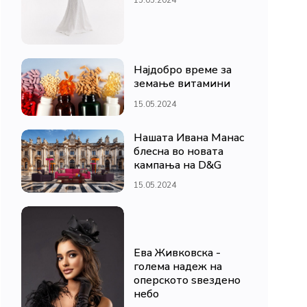
Најдобро време за
земање витамини
15.05.2024
Нашата Ивана Манас
блесна во новата
кампања на D&G
15.05.2024
Ева Живковска -
голема надеж на
оперското ѕвездено
небо