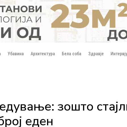
а
Убавина
Архитектура
Бела соба
Здравје
Интервј
едување: зошто стајл
број еден