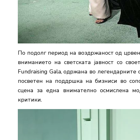
По подолг период на воздржаност од црвен
вниманието на светската јавност со своет
Fundraising Gala, одржана во легендарните 
посветен на поддршка на бизниси во соп
сцена за една внимателно осмислена мо
критики.