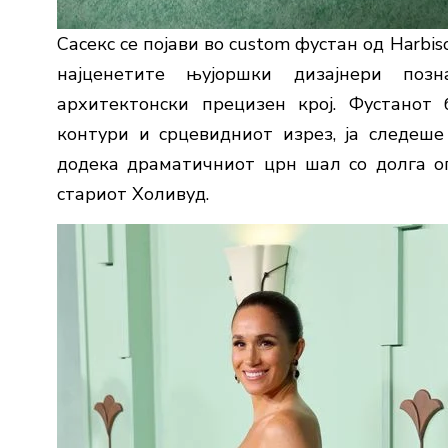
Сасекс се појави во custom фустан од Harbi
најценетите њујоршки дизајнери по
архитектонски прецизен крој. Фустанот 
контури и срцевидниот изрез, ја следеше
додека драматичниот црн шал со долга о
стариот Холивуд.