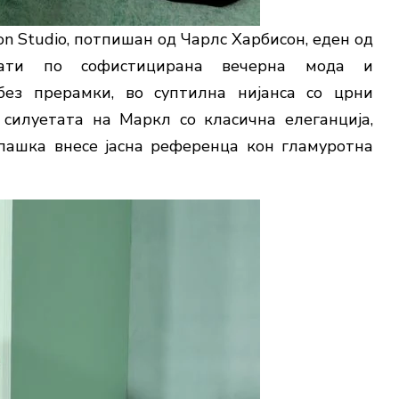
son Studio, потпишан од Чарлс Харбисон, еден од
знати по софистицирана вечерна мода и
без прерамки, во суптилна нијанса со црни
 силуетата на Маркл со класична елеганција,
пашка внесе јасна референца кон гламуротна