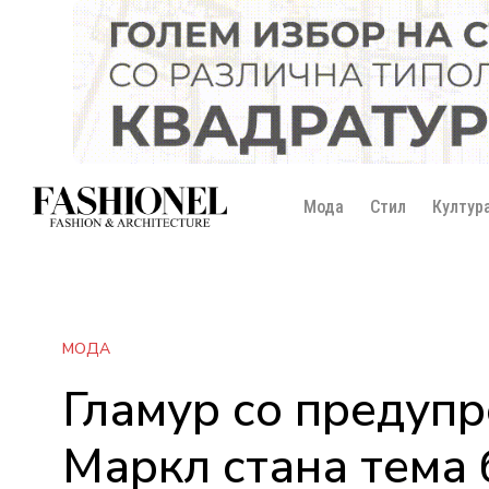
Мода
Стил
Култур
МОДА
Гламур со предупр
Маркл стана тема 