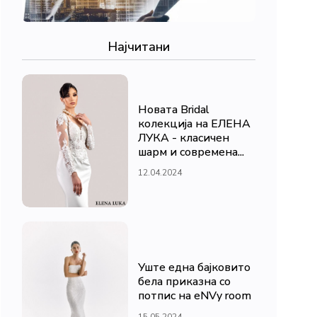
Најчитани
Новата Bridal
колекција на ЕЛЕНА
ЛУКА - класичен
шарм и современа...
12.04.2024
Уште една бајковито
бела приказна со
потпис на eNVy room
15.05.2024