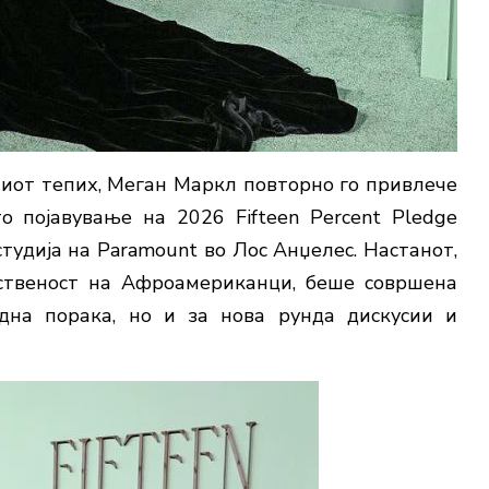
иот тепих, Меган Маркл повторно го привлече
о појавување на 2026 Fifteen Percent Pledge
студија на Paramount во Лос Анџелес. Настанот,
ственост на Афроамериканци, беше совршена
дна порака, но и за нова рунда дискусии и