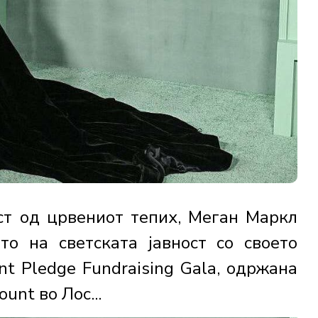
ст од црвениот тепих, Меган Маркл
то на светската јавност со своето
nt Pledge Fundraising Gala, одржана
unt во Лос...