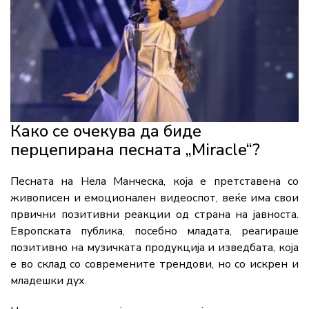
Како се очекува да биде
перцепирана песната „Miracle“?
Песната на Нела Манческа, која е претставена со
живописен и емоционален видеоспот, веќе има свои
првични позитивни реакции од страна на јавноста.
Европската публика, посебно младата, реагираше
позитивно на музичката продукција и изведбата, која
е во склад со современите трендови, но со искрен и
младешки дух.