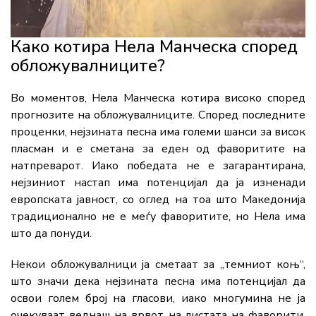
Како котира Нела Манческа според
обложувалниците?
Во моментов, Нела Манческа котира високо според
прогнозите на обложувалниците. Според последните
проценки, нејзината песна има големи шанси за висок
пласман и е сметана за еден од фаворитите на
натпреварот. Иако победата не е загарантирана,
нејзиниот настап има потенцијал да ја изненади
европската јавност, со оглед на тоа што Македонија
традиционално не е меѓу фаворитите, но Нела има
што да понуди.
Некои обложувалници ја сметаат за „темниот коњ“,
што значи дека нејзината песна има потенцијал да
освои голем број на гласови, иако многумина не ја
очекуваат веднаш на врвот на листата на фаворити.