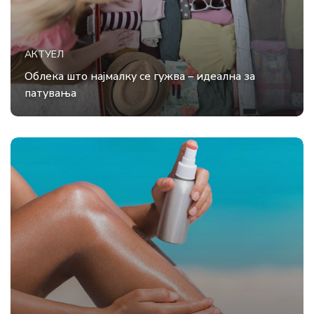
АКТУЕЛ
Облека што најмалку се гужва – идеална за
патувања