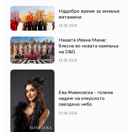
Најдобро време за земање
витамини
15.05.2024
Нашата Ивана Манас
блесна во новата кампања
на D&G
15.05.2024
Ева Живковска - голема
надеж на оперското
ѕвездено небо
15.05.2024