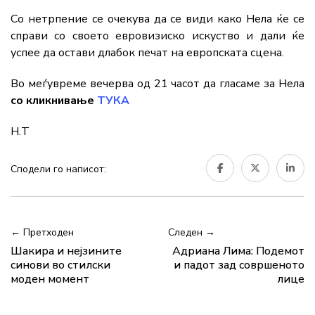
Со нетрпение се очекува да се види како Нела ќе се
справи со своето евровизиско искуство и дали ќе
успее да остави длабок печат на европската сцена.
Во меѓувреме вечерва од 21 часот да гласаме за Нела
со кликнивање
ТУКА
Н.Т
Сподели го написот:
← Претходен
Следен →
Шакира и нејзините
Адриана Лима: Подемот
синови во стилски
и падот зад совршеното
моден момент
лице