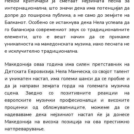
Некои критичари ја сметаат нејзината песна за
интернационална, што значи дека има потенцијал да
допре до поширока публика, а не само до земјите на
Балканот. Особено се истакнува дека Нела успеала да
го балансира современиот звук со традиционалните
елементи, што е вешт начин да се прикаже
уникалноста на македонската музика, иако песната не
е исклучително традиционална.
Македонија оваа година има силен претставник на
Детската Евровизија. Нела Манческа, со својот талент
и уникатен настап, има големи шанси да се пробие и
да ја направи земјата горда на големата музичка
сцена. Заедно со позитивните реакции на
европските музички професионалци и високите
проценки од обложувалниците, можеме да се
надеваваме дека нејзиниот настап ќе ја донесе
Македонија на висока позиција на ова престижно
натпреварување.