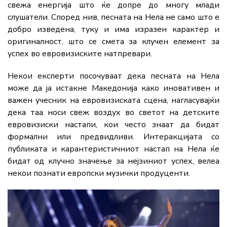
свежа енергија што ќе допре до многу млади
слушатели. Според нив, песната на Нела не само што е
добро изведена, туку и има изразен карактер и
оригиналност, што се смета за клучен елемент за
успех во евровизиските натпревари.
Некои експерти посочуваат дека песната на Нела
може да ја истакне Македонија како иновативен и
важен учесник на евровизиската сцена, нагласувајќи
дека таа носи свеж воздух во светот на детските
евровизиски настапи, кои често знаат да бидат
формални или предвидливи. Интеракцијата со
публиката и карантеристичниот настап на Нела ќе
бидат од клучно значење за нејзиниот успех, велеа
некои познати европски музички продуценти.