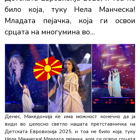
било која, туку Нела Манческа!
Младата пејачка, која ги освои
срцата на многумина во...
Денес, Македонија ќе има можност конечно да ја
види во целосно светло нашата претставничка на
Детската Евровизија 2025, и тоа не било која, туку
Нела Манческа! Младата пејачка, која ги освои срцата