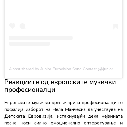
A post shared by Junior Eurovision Song Contest (@junioreurovisionofficial)
Реакциите од европските музички
професионалци
Европските музички критичари и професионалци го
пофалија изборот на Нела Манческа да учествува на
Детската Евровизија, истакнувајќи дека нејзината
песна носи силно емоционално оптеретување и