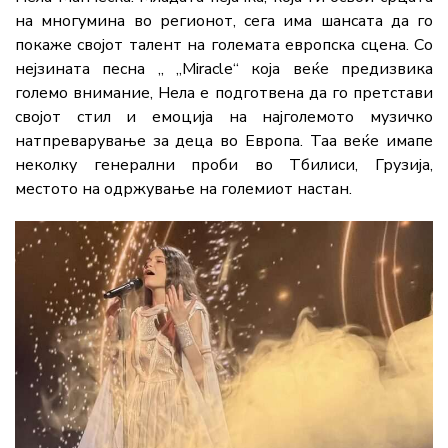
на многумина во регионот, сега има шансата да го
покаже својот талент на големата европска сцена. Со
нејзината песна „ „Miracle“ која веќе предизвика
големо внимание, Нела е подготвена да го претстави
својот стил и емоција на најголемото музичко
натпреварување за деца во Европа. Таа веќе имапе
неколку генерални проби во Тбилиси, Грузија,
местото на одржување на големиот настан.