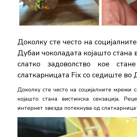
Доколку сте често на социјалните
Дубаи чоколадата којашто стана в
слатко задоволство кое стан
слаткарницата Fix со седиште во Д
Доколку сте често на социјалните мрежи с
којашто стана вистинска сензација. Рец
интернет ѕвезда потекнува од слаткарницат