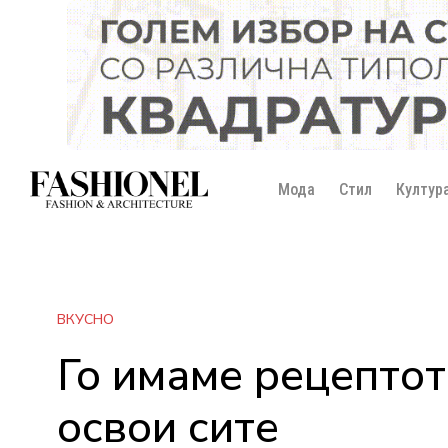
Мода
Стил
Култур
ВКУСНО
Го имаме рецептот
освои сите