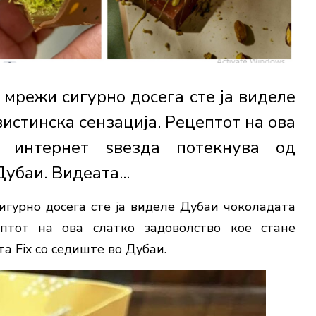
 мрежи сигурно досега сте ја виделе
истинска сензација. Рецептот на ова
е интернет ѕвезда потекнува од
убаи. Видеата...
игурно досега сте ја виделе Дубаи чоколадата
ептот на ова слатко задоволство кое стане
а Fix со седиште во Дубаи.