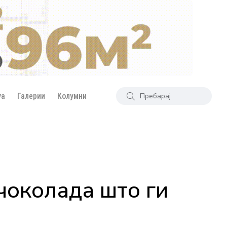
уа
Галерии
Колумни
чоколада што ги