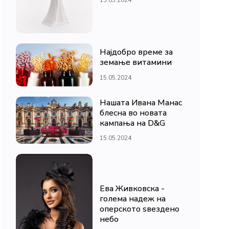
Најдобро време за
земање витамини
15.05.2024
Нашата Ивана Манас
блесна во новата
кампања на D&G
15.05.2024
Ева Живковска -
голема надеж на
оперското ѕвездено
небо