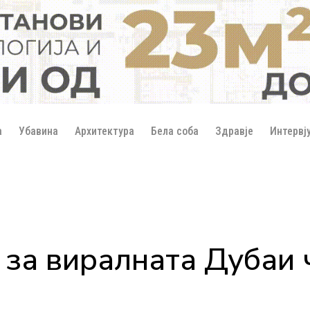
а
Убавина
Архитектура
Бела соба
Здравје
Интервј
 за виралната Дубаи 