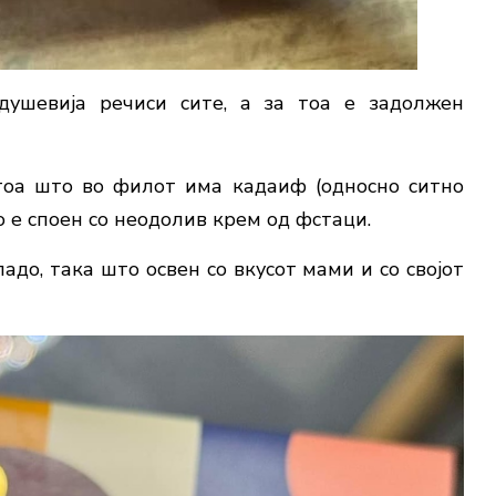
душевија речиси сите, а за тоа е задолжен
тоа што во филот има кадаиф (односно ситно
 е споен со неодолив крем од фстаци.
адо, така што освен со вкусот мами и со својот