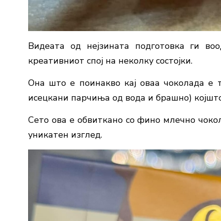
Видеата од нејзината подготовка ги воо
креативниот спој на неколку состојки.
Она што е поинакво кај оваа чоколада е 
исецкани парчиња од вода и брашно) којшто
Сето ова е обвиткано со фино млечно чокол
уникатен изглед.