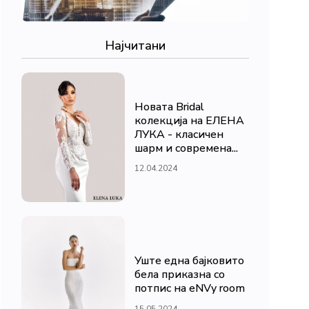
Најчитани
Новата Bridal
колекција на ЕЛЕНА
ЛУКА - класичен
шарм и современа...
12.04.2024
Уште една бајковито
бела приказна со
потпис на eNVy room
15.05.2024