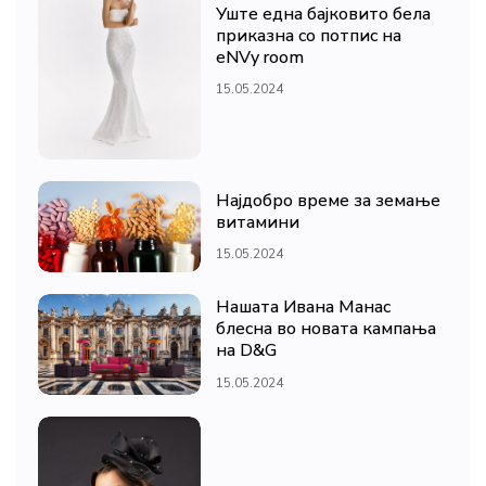
Уште една бајковито бела
приказна со потпис на
eNVy room
15.05.2024
Најдобро време за земање
витамини
15.05.2024
Нашата Ивана Манас
блесна во новата кампања
на D&G
15.05.2024