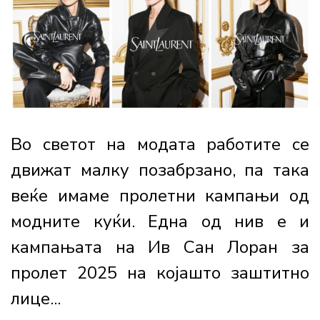
Во светот на модата работите се
движат малку позабрзано, па така
веќе имаме пролетни кампањи од
модните куќи. Една од нив е и
кампањата на Ив Сан Лоран за
пролет 2025 на којашто заштитно
лице...