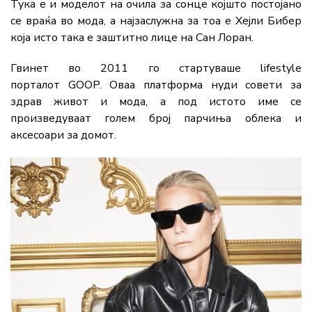
Тука е и моделот на очила за сонце којшто постојано
се враќа во мода, а најзаслужна за тоа е Хејли Бибер
која исто така е заштитно лице на Сан Лоран.
Гвинет во 2011 го стартуваше lifestyle
порталот GOOP. Оваа платформа нуди совети за
здрав живот и мода, а под истото име се
произведуваат голем број парчиња облека и
аксесоари за домот.