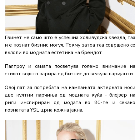
Гвинет не само што е успешна холивудска ѕвезда, таа
и е познат бизнис могул. Токму затоа таа совршено се
вклопи во модната естетика на брендот
.
Палтроу и самата посветува големо внимание на
стилот којшто варира од бизнис до кежуал варијанти.
Овој пат за потребата на кампањата актерката носи
две култни парчиња од модната куќа - блејзер на
риги инспириран од модата во 80-те и секако
познатата YSL црна кожна јакна.