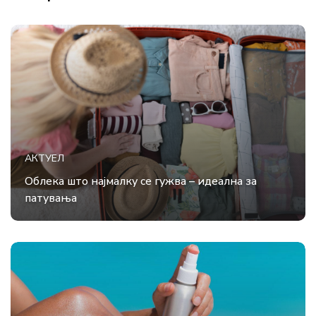
АКТУЕЛ
Облека што најмалку се гужва – идеална за
патувања