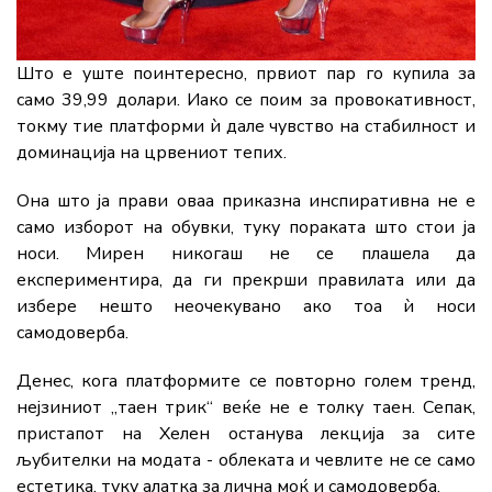
Што е уште поинтересно, првиот пар го купила за
само 39,99 долари. Иако се поим за провокативност,
токму тие платформи ѝ дале чувство на стабилност и
доминација на црвениот тепих.
Она што ја прави оваа приказна инспиративна не е
само изборот на обувки, туку пораката што стои ја
носи. Мирен никогаш не се плашела да
експериментира, да ги прекрши правилата или да
избере нешто неочекувано ако тоа ѝ носи
самодоверба.
Денес, кога платформите се повторно голем тренд,
нејзиниот „таен трик“ веќе не е толку таен. Сепак,
пристапот на Хелен останува лекција за сите
љубителки на модата - облеката и чевлите не се само
естетика, туку алатка за лична моќ и самодоверба.