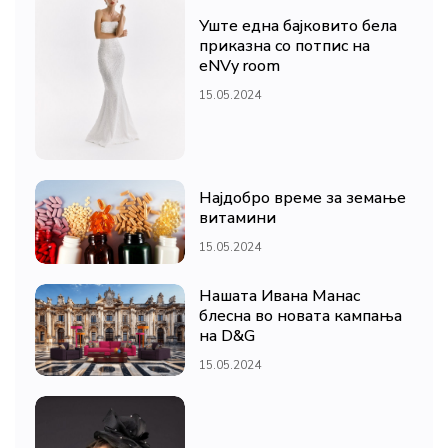
Уште една бајковито бела
приказна со потпис на
eNVy room
15.05.2024
Најдобро време за земање
витамини
15.05.2024
Нашата Ивана Манас
блесна во новата кампања
на D&G
15.05.2024