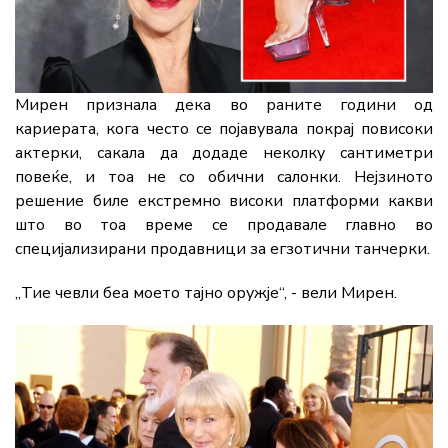
Мирен признала дека во раните години од
кариерата, кога често се појавувала покрај повисоки
актерки, сакала да додаде неколку сантиметри
повеќе, и тоа не со обични салонки. Нејзиното
решение биле екстремно високи платформи какви
што во тоа време се продавале главно во
специјализирани продавници за егзотични танчерки.
„Тие чевли беа моето тајно оружје“, - вели Мирен.