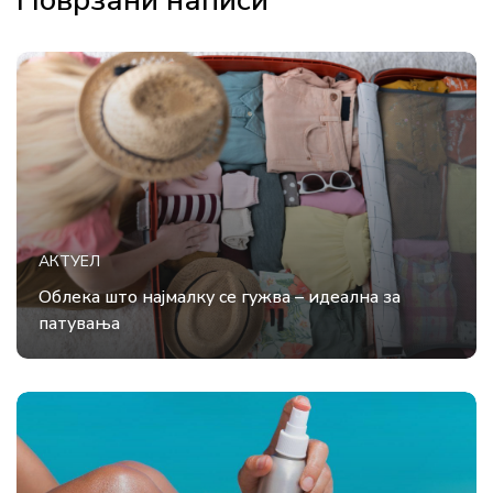
Поврзани написи
АКТУЕЛ
Облека што најмалку се гужва – идеална за
патувања