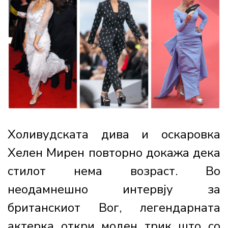
Холивудската дива и оскаровка
Хелен Мирен повторно докажа дека
стилот нема возраст. Во
неодамнешно интервју за
британскиот Вог, легендарната
актерка откри моден трик што со