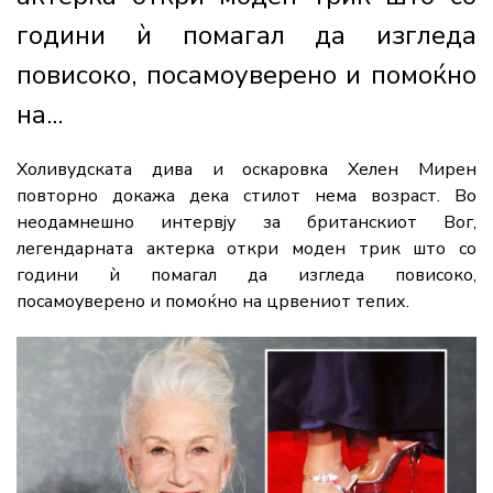
години ѝ помагал да изгледа
повисоко, посамоуверено и помоќно
на...
Холивудската дива и оскаровка
Хелен Мирен
повторно докажа дека стилот нема возраст. Во
неодамнешно интервју за британскиот Вог,
легендарната актерка откри моден трик што со
години ѝ помагал да изгледа повисоко,
посамоуверено и помоќно на црвениот тепих.